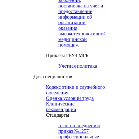
заявлений,
постановка на учет и
предоставление
информации об
организации
оказания
высокотехнологичной
медицинской
помощи».
Приказы ГБУЗ МГБ
Учетная политика
Для специалистов
Кодекс этики и служебного
поведения
Оценка условий труда
Клинические
рекомендации
Cтандарты
план по внедрению
приказ №1257
профессиональные