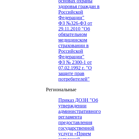
основах охраны
здоровья граждан в
Российской
Федерации"
ФЗ №326-ФЗ от
29.11.2010 "Об
обязательном
медицинском
страховании в
Российской
Федерации"
ФЗ № 2300-1 от
07.02.1992 г. "О
защите прав
потребителей"
Региональные
Приказ ДОЗН "Об
утверждении
административного
регламента
предоставления
государственной
услуги «Прием