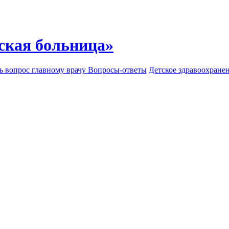
ская больница»
ь вопрос главному врачу
Вопросы-ответы
Детское здравоохране