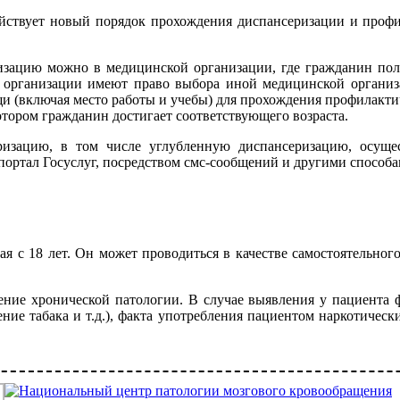
ействует новый порядок прохождения диспансеризации и проф
зацию можно в медицинской организации, где гражданин пол
й организации имеют право выбора иной медицинской органи
и (включая место работы и учебы) для прохождения профилактич
отором гражданин достигает соответствующего возраста.
зацию, в том числе углубленную диспансеризацию, осущес
портал Госуслуг, посредством смс-сообщений и другими способа
 с 18 лет. Он может проводиться в качестве самостоятельного 
ние хронической патологии. В случае выявления у пациента ф
ние табака и т.д.), факта употребления пациентом наркотическ