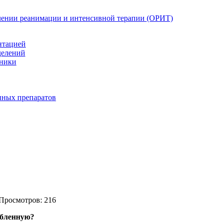
елении реанимации и интенсивной терапии (ОРИТ)
нтацией
делений
иники
нных препаратов
 Просмотров: 216
убленную?