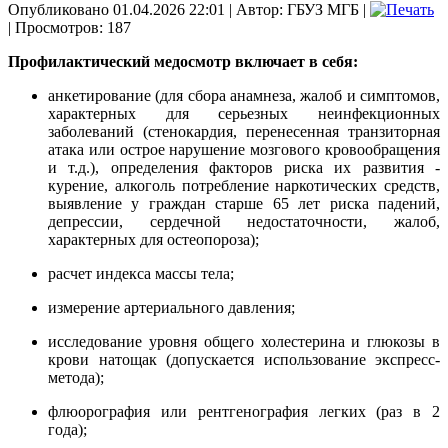
Опубликовано 01.04.2026 22:01
|
Автор: ГБУЗ МГБ
|
| Просмотров: 187
Профилактический медосмотр включает в себя:
анкетирование (для сбора анамнеза, жалоб и симптомов,
характерных для серьезных неинфекционных
заболеваний (стенокардия, перенесенная транзиторная
атака или острое нарушение мозгового кровообращения
и т.д.), определения факторов риска их развития -
курение, алкоголь потребление наркотических средств,
выявление у граждан старше 65 лет риска падений,
депрессии, сердечной недостаточности, жалоб,
характерных для остеопороза);
расчет индекса массы тела;
измерение артериального давления;
исследование уровня общего холестерина и глюкозы в
крови натощак (допускается использование экспресс-
метода);
флюорография или рентгенография легких (раз в 2
года);