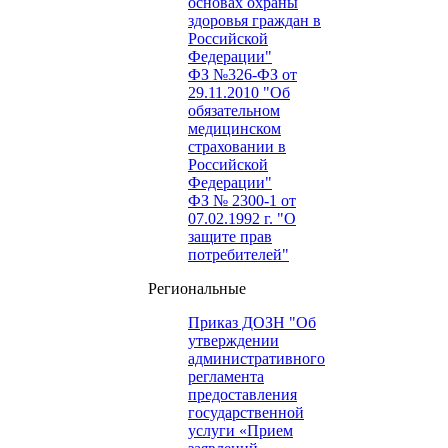
основах охраны
здоровья граждан в
Российской
Федерации"
ФЗ №326-ФЗ от
29.11.2010 "Об
обязательном
медицинском
страховании в
Российской
Федерации"
ФЗ № 2300-1 от
07.02.1992 г. "О
защите прав
потребителей"
Региональные
Приказ ДОЗН "Об
утверждении
административного
регламента
предоставления
государственной
услуги «Прием