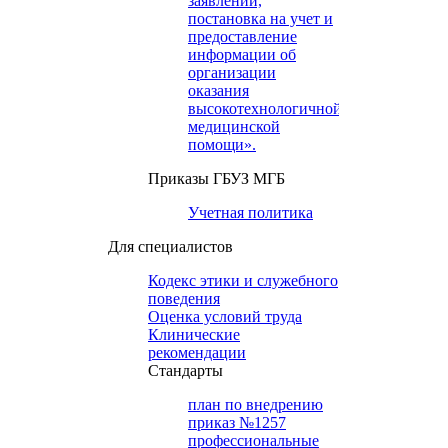
заявлений,
постановка на учет и
предоставление
информации об
организации
оказания
высокотехнологичной
медицинской
помощи».
Приказы ГБУЗ МГБ
Учетная политика
Для специалистов
Кодекс этики и служебного
поведения
Оценка условий труда
Клинические
рекомендации
Cтандарты
план по внедрению
приказ №1257
профессиональные