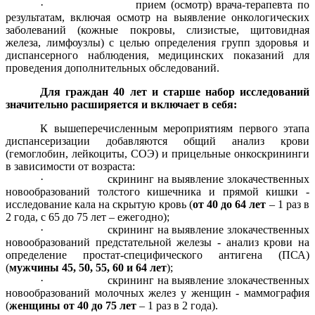
· прием (осмотр) врача-терапевта по
результатам, включая осмотр на выявление онкологических
заболеваний (кожные покровы, слизистые, щитовидная
железа, лимфоузлы) с целью определения групп здоровья и
диспансерного наблюдения, медицинских показаний для
проведения дополнительных обследований.
Для граждан 40 лет и старше набор исследований
значительно расширяется и включает в себя:
К вышеперечисленным мероприятиям первого этапа
диспансеризации добавляются общий анализ крови
(гемоглобин, лейкоциты, СОЭ) и прицельные онкоскрининги
в зависимости от возраста:
· скрининг на выявление злокачественных
новообразований толстого кишечника и прямой кишки -
исследование кала на скрытую кровь (
от 40 до 64 лет
– 1 раз в
2 года, с 65 до 75 лет – ежегодно);
· скрининг на выявление злокачественных
новообразований предстательной железы - анализ крови на
определение простат-специфического антигена (ПСА)
(
мужчины 45, 50, 55, 60 и 64 лет
);
· скрининг на выявление злокачественных
новообразований молочных желез у женщин - маммография
(
женщины от 40 до 75 лет
– 1 раз в 2 года).