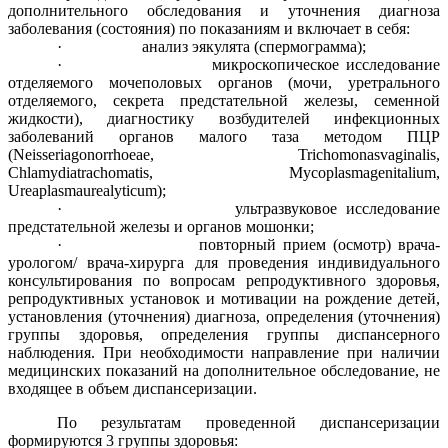
дополнительного обследования и уточнения диагноза
заболевания (состояния) по показаниям и включает в себя:
· анализ эякулята (спермограмма);
· микроскопическое исследование
отделяемого мочеполовых органов (мочи, уретрального
отделяемого, секрета предстательной железы, семенной
жидкости), диагностику возбудителей инфекционных
заболеваний органов малого таза методом ПЦР
(Neisseriagonorrhoeae, Trichomonasvaginalis,
Chlamydiatrachomatis, Mycoplasmagenitalium,
Ureaplasmaurealyticum);
· ультразвуковое исследование
предстательной железы и органов мошонки;
· повторный прием (осмотр) врача-
урологом/ врача-хирурга для проведения индивидуального
консультирования по вопросам репродуктивного здоровья,
репродуктивных установок и мотивации на рождение детей,
установления (уточнения) диагноза, определения (уточнения)
группы здоровья, определения группы диспансерного
наблюдения. При необходимости направление при наличии
медицинских показаний на дополнительное обследование, не
входящее в объем диспансеризации.
По результатам проведенной диспансеризации
формируются 3 группы здоровья: