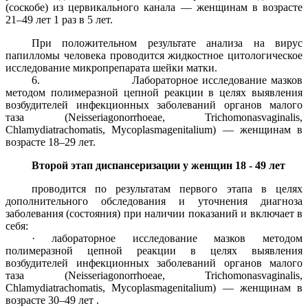
(соскобе) из цервикального канала — женщинам в возрасте
21–49 лет 1 раз в 5 лет.
При положительном результате анализа на вирус
папилломы человека проводится жидкостное цитологическое
исследование микропрепарата шейки матки.
6. Лабораторное исследование мазков
методом полимеразной цепной реакции в целях выявления
возбудителей инфекционных заболеваний органов малого
таза (Neisseriagonorrhoeae, Trichomonasvaginalis,
Chlamydiatrachomatis, Mycoplasmagenitalium) — женщинам в
возрасте 18–29 лет.
Второй этап диспансеризации у женщин 18 - 49 лет
проводится по результатам первого этапа в целях
дополнительного обследования и уточнения диагноза
заболевания (состояния) при наличии показаний и включает в
себя:
· лабораторное исследование мазков методом
полимеразной цепной реакции в целях выявления
возбудителей инфекционных заболеваний органов малого
таза (Neisseriagonorrhoeae, Trichomonasvaginalis,
Chlamydiatrachomatis, Mycoplasmagenitalium) — женщинам в
возрасте 30–49 лет .