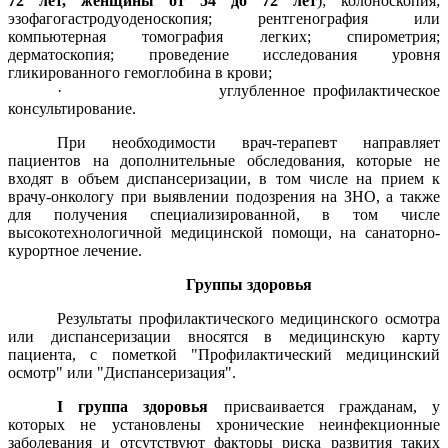
72 лет, женщины от 54 до 72 лет
); колоноскопия;
эзофагогастродуоденоскопия; рентгенография или
компьютерная томография легких; спирометрия;
дерматоскопия; проведение исследования уровня
гликированного гемоглобина в крови;
· углубленное профилактическое
консультирование.
При необходимости врач-терапевт направляет
пациентов на дополнительные обследования, которые не
входят в объем диспансеризации, в том числе на прием к
врачу-онкологу при выявлении подозрения на ЗНО, а также
для получения специализированной, в том числе
высокотехнологичной медицинской помощи, на санаторно-
курортное лечение.
Группы здоровья
Результаты профилактического медицинского осмотра
или диспансеризации вносятся в медицинскую карту
пациента, с пометкой "Профилактический медицинский
осмотр" или "Диспансеризация".
I группа здоровья
присваивается гражданам, у
которых не установлены хронические неинфекционные
заболевания и отсутствуют факторы риска развития таких