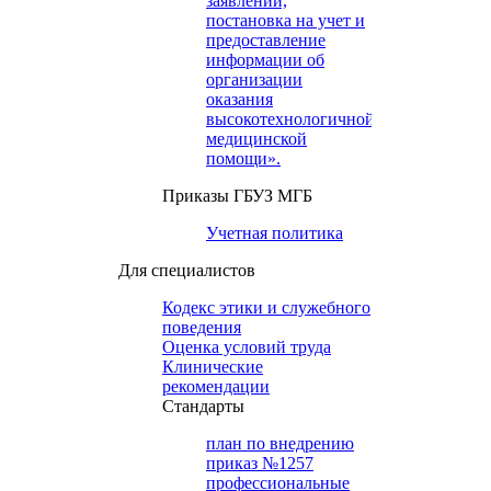
заявлений,
постановка на учет и
предоставление
информации об
организации
оказания
высокотехнологичной
медицинской
помощи».
Приказы ГБУЗ МГБ
Учетная политика
Для специалистов
Кодекс этики и служебного
поведения
Оценка условий труда
Клинические
рекомендации
Cтандарты
план по внедрению
приказ №1257
профессиональные