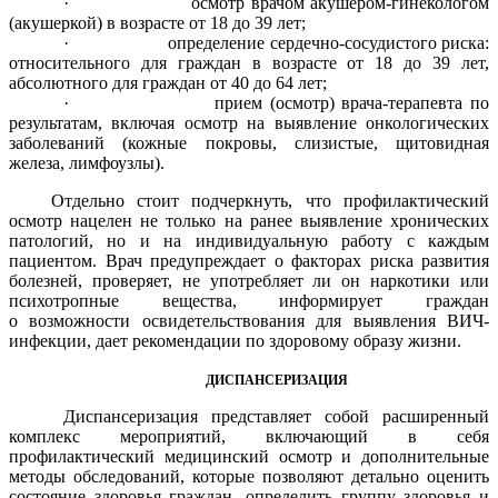
· осмотр врачом акушером-гинекологом
(акушеркой) в возрасте от 18 до 39 лет;
· определение сердечно-сосудистого риска:
относительного для граждан в возрасте от 18 до 39 лет,
абсолютного для граждан от 40 до 64 лет;
· прием (осмотр) врача-терапевта по
результатам, включая осмотр на выявление онкологических
заболеваний (кожные покровы, слизистые, щитовидная
железа, лимфоузлы).
Отдельно стоит подчеркнуть, что профилактический
осмотр нацелен не только на ранее выявление хронических
патологий, но и на индивидуальную работу с каждым
пациентом. Врач предупреждает о факторах риска развития
болезней, проверяет, не употребляет ли он наркотики или
психотропные вещества, информирует граждан
о возможности освидетельствования для выявления ВИЧ-
инфекции, дает рекомендации по здоровому образу жизни.
ДИСПАНСЕРИЗАЦИЯ
Диспансеризация представляет собой расширенный
комплекс мероприятий, включающий в себя
профилактический медицинский осмотр и дополнительные
методы обследований, которые позволяют детально оценить
состояние здоровья граждан, определить группу здоровья и