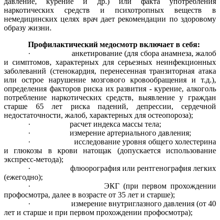
давление, курение и др.) или факта употребления
наркотических средств и психотропных веществ в
немедицинских целях врач дает рекомендации по здоровому
образу жизни.
Профилактический медосмотр включает в себя:
· анкетирование (для сбора анамнеза, жалоб
и симптомов, характерных для серьезных неинфекционных
заболеваний (стенокардия, перенесенная транзиторная атака
или острое нарушение мозгового кровообращения и т.д.),
определения факторов риска их развития - курение, алкоголь
потребление наркотических средств, выявление у граждан
старше 65 лет риска падений, депрессии, сердечной
недостаточности, жалоб, характерных для остеопороза);
· расчет индекса массы тела;
· измерение артериального давления;
· исследование уровня общего холестерина
и глюкозы в крови натощак (допускается использование
экспресс-метода);
· флюорография или рентгенография легких
(ежегодно);
· ЭКГ (при первом прохождении
профосмотра, далее в возрасте от 35 лет и старше);
· измерение внутриглазного давления (от 40
лет и старше и при первом прохождении профосмотра);