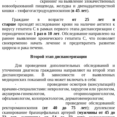
· скрининг на выявление злокачественных
новообразований пищевода, желудка и двенадцатиперстной
кишки - эзофагогастродуоденоскопия (
в 45 лет
).
Граждане в возрасте
от 25 лет и
старше
проходят исследование крови на наличие антител к
вирусу гепатита С в рамках первого этапа диспансеризации с
периодичностью
1 раз в 10 лет
. Обследование направлено на
раннее выявление хронического гепатита С, что позволяет
своевременно начать лечение и предотвратить развитие
цирроза и рака печени.
Второй этап диспансеризации
Для проведения дополнительных обследований и
уточнения диагноза гражданина направляют на второй этап
диспансеризации. В зависимости от выявленных
медицинских показаний она может включать в себя:
· проведение осмотров (консультаций)
врачами-специалистами: неврологом, хирургом или урологом,
акушером-гинекологом, оториноларингологом,
офтальмологом, колопроктологом, дерматовенерологом;
· проведение обследований:
ректороманоскопия (
от 40 до 75 лет
); дуплексное
сканирование брахицефальных артерий (
мужчины от 45 до