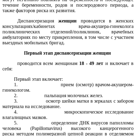
течение беременности, родов и послеродового периода, а
также факторов риска их развития.
Диспансеризация
женщин
проводится в женских
консультациях/кабинетах врача-акушера-гинеколога
поликлинических отделений/поликлиник, врачебных
амбулаториях по месту прикрепления, в том числе с участием
выездных мобильных бригад.
Первый этап диспансеризации женщин
проводится всем женщинам
18 - 49 лет
и включает в
себя:
Первый этап включает:
1. прием (осмотр) врачом-акушером-
гинекологом.
2. пальпация молочных желез.
3. осмотр шейки матки в зеркалах с забором
материала на исследование.
4. микроскопическое исследование
влагалищных мазков.
5. определение ДНК вирусов папилломы
человека (Papillomavirus) высокого канцерогенного
риска методом полимеразной цепной реакции в отделяемом