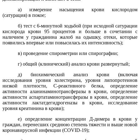
а) измерение насыщения крови кислородом
(сатурация) в покое;
б) тест с 6-минутной ходьбой (при исходной сатурации
кислорода крови 95 процентов и больше в сочетании с
наличием у гражданина жалоб на одышку, отеки, которые
появились впервые или повысилась их интенсивность);
в) проведение спирометрии или спирографии;
г) общий (клинический) анализ крови развернутый;
д) биохимический анализ крови (включая
исследования уровня холестерина, уровня липопротеинов
низкой плотности, C-реактивного белка, определение
активности аланинаминотрансферазы в крови, определение
активности аспартатаминотрансферазы в крови, определение
активности лактатдегидрогеназы в крови, исследование
уровня креатинина в крови);
е) определение концентрации Д-димера в крови у
граждан, перенесших среднюю степень тяжести и выше новой
коронавирусной инфекции (COVID-19);