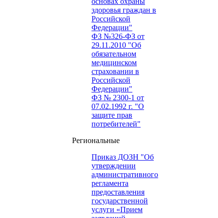
основах охраны
здоровья граждан в
Российской
Федерации"
ФЗ №326-ФЗ от
29.11.2010 "Об
обязательном
медицинском
страховании в
Российской
Федерации"
ФЗ № 2300-1 от
07.02.1992 г. "О
защите прав
потребителей"
Региональные
Приказ ДОЗН "Об
утверждении
административного
регламента
предоставления
государственной
услуги «Прием