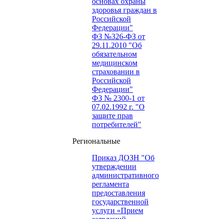
основах охраны
здоровья граждан в
Российской
Федерации"
ФЗ №326-ФЗ от
29.11.2010 "Об
обязательном
медицинском
страховании в
Российской
Федерации"
ФЗ № 2300-1 от
07.02.1992 г. "О
защите прав
потребителей"
Региональные
Приказ ДОЗН "Об
утверждении
административного
регламента
предоставления
государственной
услуги «Прием