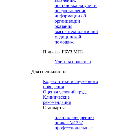
заявлений,
постановка на учет и
предоставление
информации об
организации
оказания
высокотехнологичной
медицинской
помощи».
Приказы ГБУЗ МГБ
Учетная политика
Для специалистов
Кодекс этики и служебного
поведения
Оценка условий труда
Клинические
рекомендации
Cтандарты
план по внедрению
приказ №1257
профессиональные