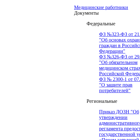
Медицинские работники
Документы
Федеральные
ФЗ №323-ФЗ от 21.
"Об основах охран
граждан в Российс
Федерации"
ФЗ №326-ФЗ от 29.
"Об обязательном
медицинском стра
Российской Федер
ФЗ № 2300-1 от 07.
"О защите прав
потребителей"
Региональные
Приказ ДОЗН "Об
утверждении
административног
регламента предос
государственной у
«Прием заявлений