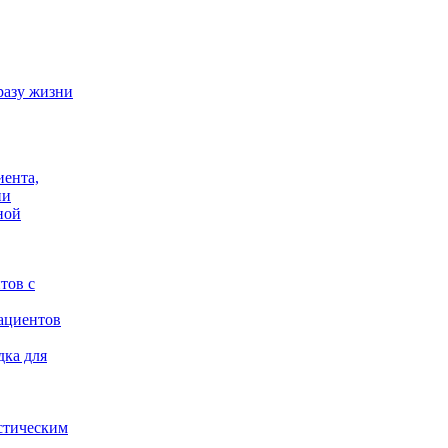
разу жизни
иента,
ии
ной
тов с
ациентов
дка для
стическим