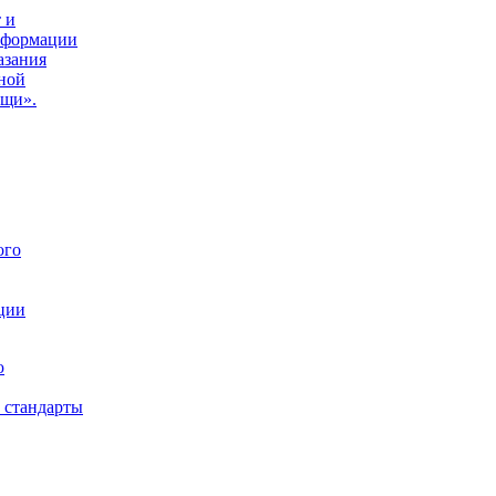
 и
нформации
азания
ной
ощи».
ого
ции
ю
 стандарты