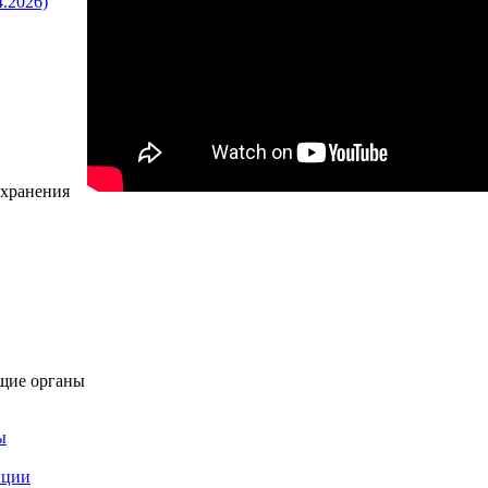
4.2026)
охранения
щие органы
ы
пции