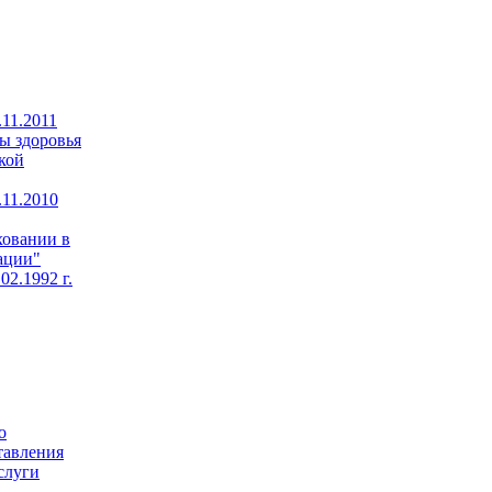
11.2011
ы здоровья
кой
11.2010
ховании в
ации"
02.1992 г.
о
тавления
слуги
,