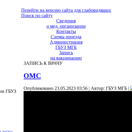
Перейти на версию сайта для слабовидящих
Поиск по сайту
Сведения
о мед. организации
Контакты
Схемы проезда
Администрация
ГБУЗ МГБ
Запись
на вакцинацию
ЗАПИСЬ К ВРАЧУ
ОМС
Опубликовано 23.05.2023 03:56
|
Автор: ГБУЗ МГБ
|
ции ГБУЗ