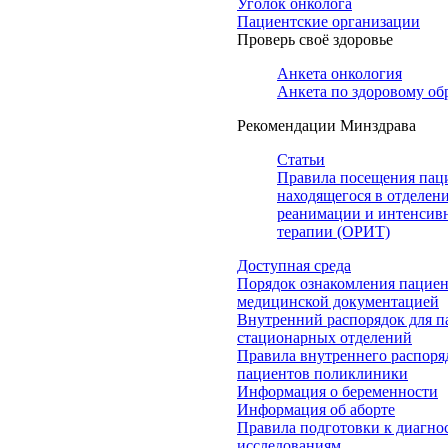
Уголок онколога
Пациентские организации
Проверь своё здоровье
Анкета онкология
Анкета по здоровому об
Рекомендации Минздрава
Статьи
Правила посещения пац
находящегося в отделен
реанимации и интенсив
терапии (ОРИТ)
Доступная среда
Порядок ознакомления пациен
медицинской документацией
Внутренний распорядок для п
стационарных отделений
Правила внутреннего распоря
пациентов поликлиники
Информация о беременности
Информация об аборте
Правила подготовки к диагно
исследованиям