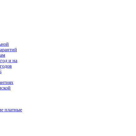
ьной
гарантий
нам
год и на
 годов
Б
антиях
нской
е платные