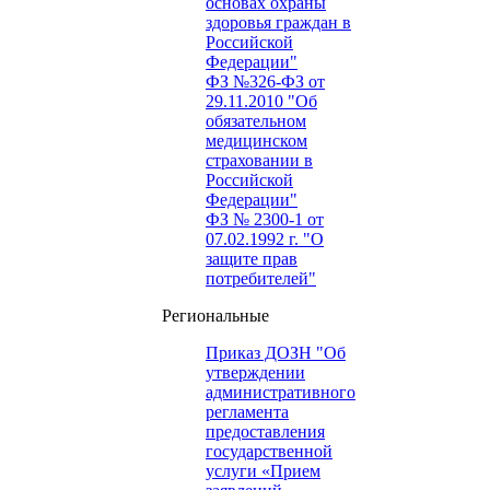
основах охраны
здоровья граждан в
Российской
Федерации"
ФЗ №326-ФЗ от
29.11.2010 "Об
обязательном
медицинском
страховании в
Российской
Федерации"
ФЗ № 2300-1 от
07.02.1992 г. "О
защите прав
потребителей"
Региональные
Приказ ДОЗН "Об
утверждении
административного
регламента
предоставления
государственной
услуги «Прием