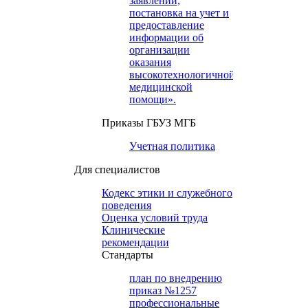
заявлений,
постановка на учет и
предоставление
информации об
организации
оказания
высокотехнологичной
медицинской
помощи».
Приказы ГБУЗ МГБ
Учетная политика
Для специалистов
Кодекс этики и служебного
поведения
Оценка условий труда
Клинические
рекомендации
Cтандарты
план по внедрению
приказ №1257
профессиональные