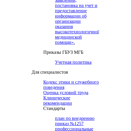
заявлений,
постановка на учет и
предоставление
информации об
организации
оказания
высокотехнологичной
медицинской
помощи».
Приказы ГБУЗ МГБ
Учетная политика
Для специалистов
Кодекс этики и служебного
поведения
Оценка условий труда
Клинические
рекомендации
Cтандарты
план по внедрению
приказ №1257
профессиональные