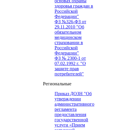
основах охраны
здоровья граждан в
Российской
Федерации"
ФЗ №326-ФЗ от
29.11.2010 "Об
обязательном
медицинском
страховании в
Российской
Федерации"
ФЗ № 2300-1 от
07.02.1992 г. "О
защите прав
потребителей"
Региональные
Приказ ДОЗН "Об
утверждении
административного
регламента
предоставления
государственной
услуги «Прием