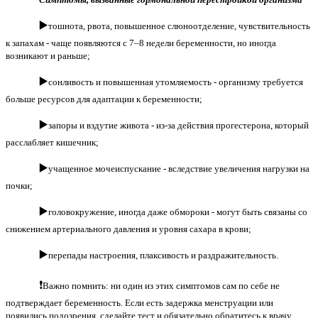
▶️
тошнота, рвота, повышенное слюноотделение, чувствительность
к запахам - чаще появляются с 7–8 недели беременности, но иногда
возникают и раньше;
▶️
сонливость и повышенная утомляемость - организму требуется
больше ресурсов для адаптации к беременности;
▶️
запоры и вздутие живота - из-за действия прогестерона, который
расслабляет кишечник;
▶️
учащенное мочеиспускание - вследствие увеличения нагрузки на
почки;
▶️
головокружение, иногда даже обмороки - могут быть связаны со
снижением артериального давления и уровня сахара в крови;
▶️
перепады настроения, плаксивость и раздражительность.
❗️
Важно помнить: ни один из этих симптомов сам по себе не
подтверждает беременность. Если есть задержка менструации или
появились подозрения, сделайте тест и обязательно обратитесь к врачу.