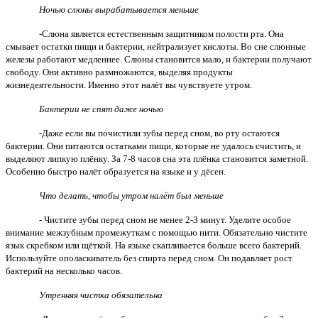
Ночью слюны вырабатывается меньше
-Слюна является естественным защитником полости рта. Она
смывает остатки пищи и бактерии, нейтрализует кислоты. Во сне слюнные
железы работают медленнее. Слюны становится мало, и бактерии получают
свободу. Они активно размножаются, выделяя продукты
жизнедеятельности. Именно этот налёт вы чувствуете утром.
Бактерии не спят даже ночью
-Даже если вы почистили зубы перед сном, во рту остаются
бактерии. Они питаются остатками пищи, которые не удалось счистить, и
выделяют липкую плёнку. За 7-8 часов сна эта плёнка становится заметной.
Особенно быстро налёт образуется на языке и у дёсен.
Что делать, чтобы утром налёт был меньше
- Чистите зубы перед сном не менее 2-3 минут. Уделите особое
внимание межзубным промежуткам с помощью нити. Обязательно чистите
язык скребком или щёткой. На языке скапливается больше всего бактерий.
Используйте ополаскиватель без спирта перед сном. Он подавляет рост
бактерий на несколько часов.
Утренняя чистка обязательна