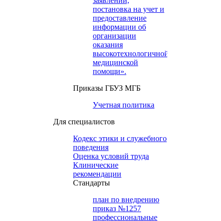
заявлений,
постановка на учет и
предоставление
информации об
организации
оказания
высокотехнологичной
медицинской
помощи».
Приказы ГБУЗ МГБ
Учетная политика
Для специалистов
Кодекс этики и служебного
поведения
Оценка условий труда
Клинические
рекомендации
Cтандарты
план по внедрению
приказ №1257
профессиональные