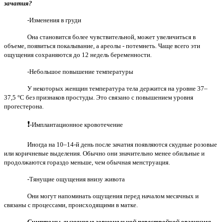
зачатия?
-Изменения в груди
Она становится более чувствительной, может увеличиться в
объеме, появиться покалывание, а ареолы - потемнеть. Чаще всего эти
ощущения сохраняются до 12 недель беременности.
-Небольшое повышение температуры
У некоторых женщин температура тела держится на уровне 37–
37,5 °С без признаков простуды. Это связано с повышением уровня
прогестерона.
❗️
-Имплантационное кровотечение
Иногда на 10–14-й день после зачатия появляются скудные розовые
или коричневые выделения. Обычно они значительно менее обильные и
продолжаются гораздо меньше, чем обычная менструация.
-Тянущие ощущения внизу живота
Они могут напоминать ощущения перед началом месячных и
связаны с процессами, происходящими в матке.
Симптомы, вызванные гормональной перестройкой организма