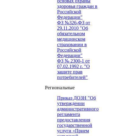
основах охраны
здоровья граждан в
Российской
Федерации"
ФЗ №326-ФЗ от
29.11.2010 "Об
обязательном
медицинском
страховании в
Российской
Федерации"
ФЗ № 2300-1 от
07.02.1992 г. "О
защите прав
потребителей"
Региональные
Приказ ДОЗН "Об
утверждении
административного
регламента
предоставления
государственной
услуги «Прием