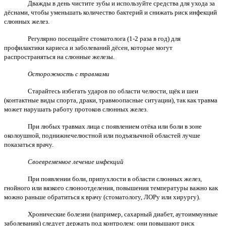
Дважды в день чистите зубы и используйте средства для ухода за
дёснами, чтобы уменьшать количество бактерий и снижать риск инфекций
слюнных желез.
Регулярно посещайте стоматолога (1-2 раза в год) для
профилактики кариеса и заболеваний дёсен, которые могут
распространяться на слюнные железы.
Осторожность с травмами
Старайтесь избегать ударов по области челюсти, щёк и шеи
(контактные виды спорта, драки, травмоопасные ситуации), так как травма
может нарушать работу протоков слюнных желез.
При любых травмах лица с появлением отёка или боли в зоне
околоушной, поднижнечелюстной или подъязычной областей лучше
показаться врачу.
Своевременное лечение инфекций
При появлении боли, припухлости в области слюнных желез,
гнойного или вязкого слюноотделения, повышения температуры важно как
можно раньше обратиться к врачу (стоматологу, ЛОРу или хирургу).
Хронические болезни (например, сахарный диабет, аутоиммунные
заболевания) следует держать под контролем: они повышают риск