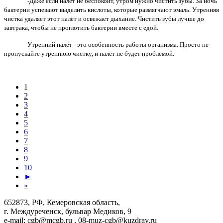
-Даже если налёт не беспокоит, утром нужно чистить зубы. За ночь
бактерии успевают выделить кислоты, которые размягчают эмаль. Утренняя
чистка удаляет этот налёт и освежает дыхание. Чистить зубы лучше до
завтрака, чтобы не проглотить бактерии вместе с едой.
Утренний налёт - это особенность работы организма. Просто не
пропускайте утреннюю чистку, и налёт не будет проблемой.
1
2
3
4
5
6
7
8
9
10
►
»
652873, РФ, Кемеровская область,
г. Междуреченск, бульвар Медиков, 9
e-mail: cgb@mcgb.ru , 08-muz-cgb@kuzdrav.ru