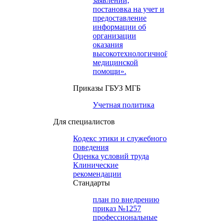
заявлений,
постановка на учет и
предоставление
информации об
организации
оказания
высокотехнологичной
медицинской
помощи».
Приказы ГБУЗ МГБ
Учетная политика
Для специалистов
Кодекс этики и служебного
поведения
Оценка условий труда
Клинические
рекомендации
Cтандарты
план по внедрению
приказ №1257
профессиональные