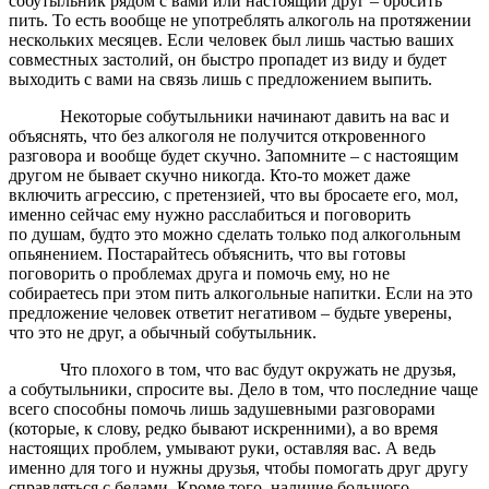
собутыльник рядом с вами или настоящий друг – бросить
пить. То есть вообще не употреблять алкоголь на протяжении
нескольких месяцев. Если человек был лишь частью ваших
совместных застолий, он быстро пропадет из виду и будет
выходить с вами на связь лишь с предложением выпить.
Некоторые собутыльники начинают давить на вас и
объяснять, что без алкоголя не получится откровенного
разговора и вообще будет скучно. Запомните – с настоящим
другом не бывает скучно никогда. Кто-то может даже
включить агрессию, с претензией, что вы бросаете его, мол,
именно сейчас ему нужно расслабиться и поговорить
по душам, будто это можно сделать только под алкогольным
опьянением. Постарайтесь объяснить, что вы готовы
поговорить о проблемах друга и помочь ему, но не
собираетесь при этом пить алкогольные напитки. Если на это
предложение человек ответит негативом – будьте уверены,
что это не друг, а обычный собутыльник.
Что плохого в том, что вас будут окружать не друзья,
а собутыльники, спросите вы. Дело в том, что последние чаще
всего способны помочь лишь задушевными разговорами
(которые, к слову, редко бывают искренними), а во время
настоящих проблем, умывают руки, оставляя вас. А ведь
именно для того и нужны друзья, чтобы помогать друг другу
справляться с бедами. Кроме того, наличие большого