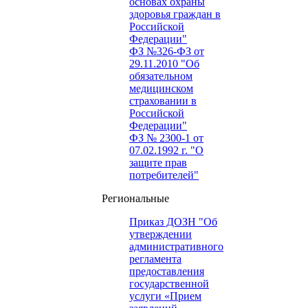
основах охраны
здоровья граждан в
Российской
Федерации"
ФЗ №326-ФЗ от
29.11.2010 "Об
обязательном
медицинском
страховании в
Российской
Федерации"
ФЗ № 2300-1 от
07.02.1992 г. "О
защите прав
потребителей"
Региональные
Приказ ДОЗН "Об
утверждении
административного
регламента
предоставления
государственной
услуги «Прием