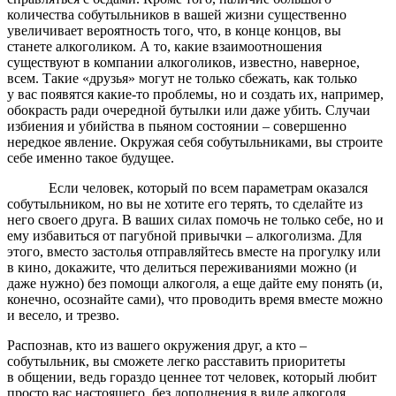
количества собутыльников в вашей жизни существенно
увеличивает вероятность того, что, в конце концов, вы
станете алкоголиком. А то, какие взаимоотношения
существуют в компании алкоголиков, известно, наверное,
всем. Такие «друзья» могут не только сбежать, как только
у вас появятся какие-то проблемы, но и создать их, например,
обокрасть ради очередной бутылки или даже убить. Случаи
избиения и убийства в пьяном состоянии – совершенно
нередкое явление. Окружая себя собутыльниками, вы строите
себе именно такое будущее.
Если человек, который по всем параметрам оказался
собутыльником, но вы не хотите его терять, то сделайте из
него своего друга. В ваших силах помочь не только себе, но и
ему избавиться от пагубной привычки – алкоголизма. Для
этого, вместо застолья отправляйтесь вместе на прогулку или
в кино, докажите, что делиться переживаниями можно (и
даже нужно) без помощи алкоголя, а еще дайте ему понять (и,
конечно, осознайте сами), что проводить время вместе можно
и весело, и трезво.
Распознав, кто из вашего окружения друг, а кто –
собутыльник, вы сможете легко расставить приоритеты
в общении, ведь гораздо ценнее тот человек, который любит
просто вас настоящего, без дополнения в виде алкоголя.