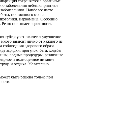
 инфекция сохраняется в организме
ию заболевания неблагоприятные
 заболеваниям. Наиболее часто
боты, постоянного места
алкоголики, наркоманы. Особенно
. Резко повышает вероятность
я туберкулеза является улучшение
 много зависит лично от каждого из
за соблюдения здорового образа
де зарядки, прогулок, бега, ходьбы
анны, водные процедуры, различные
улярное и полноценное питание
труда и отдыха. Желательно
 может быть решена только при
ности.