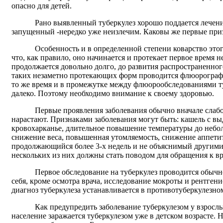
опасно для детей.
Рано выявленный туберкулез хорошо поддается лечен
запущенный -нередко уже неизлечим. Каковы же первые приз
Особенность и в определенной степени коварство этог
что, как правило, оно начинается и протекает первое время 
продолжается довольно долго, до развития распространенно
таких незаметно протекающих форм проводится флюорографи
то же время и в промежутке между флюорообследованиями т
далеко. Поэтому необходимо внимание к своему здоровью.
Первые проявления заболевания обычно вначале слабо
нарастают. Признаками заболевания могут быть: кашель с вы
кровохарканье, длительное повышение температуры до небо
снижение веса, повышенная утомляемость, снижение аппетит
продолжающийся более 3-х недель и не объяснимый другими
нескольких из них должны стать поводом для обращения к вр
Первое обследование на туберкулез проводится обычн
себя, кроме осмотра врача, исследование мокроты и рентген
диагноз туберкулеза устанавливается в противотуберкулезно
Как предупредить заболевание туберкулезом у взрослы
население заражается туберкулезом уже в детском возрасте.