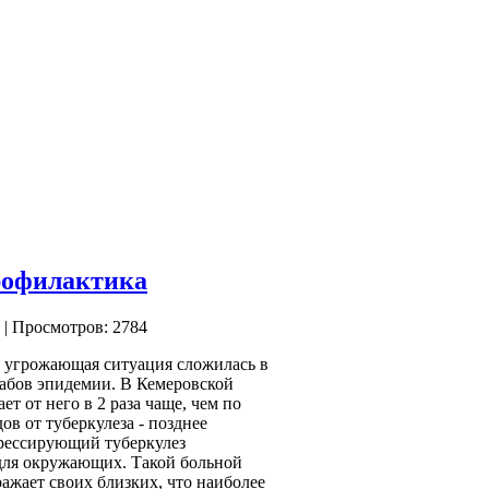
профилактика
| Просмотров: 2784
е, угрожающая ситуация сложилась в
табов эпидемии. В Кемеровской
ет от него в 2 раза чаще, чем по
в от туберкулеза - позднее
рессирующий туберкулез
и для окружающих. Такой больной
ажает своих близких, что наиболее