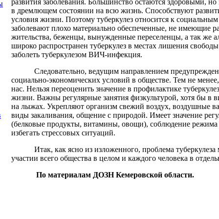
развития заболевания. Большинство остаются здоровыми, но
ы
в дремлющем состоянии на всю жизнь. Способствуют развит
условия жизни. Поэтому туберкулез относится к социальным
заболевают плохо материально обеспеченные, не имеющие ра
жительства, беженцы, вынужденные переселенцы, а так же 
широко распространен туберкулез в местах лишения свободы
заболеть туберкулезом ВИЧ-инфекция.
Следовательно, ведущим направлением предупреждени
социально-экономических условий в обществе. Тем не менее,
нас. Нельзя переоценить значение в профилактике туберкуле
жизни. Важны регулярные занятия физкультурой, хотя бы в ви
на лыжах. Укрепляют организм свежий воздух, воздушные в
виды закаливания, общение с природой. Имеет значение рег
в
(белковые продукты, витамины, овощи), соблюдение режима 
избегать стрессовых ситуаций.
Итак, как ясно из изложенного, проблема туберкулеза
участии всего общества в целом и каждого человека в отдель
По материалам ДОЗН Кемеровской области.