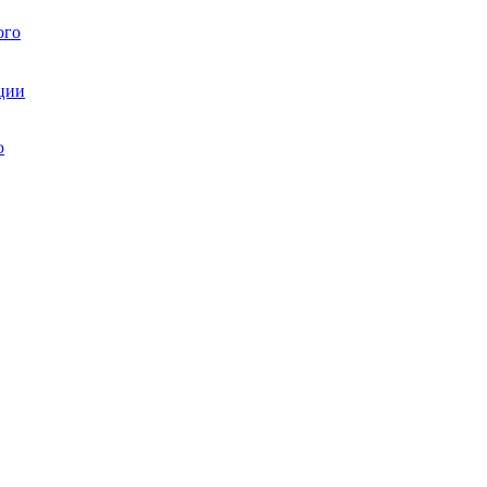
ого
ции
ю