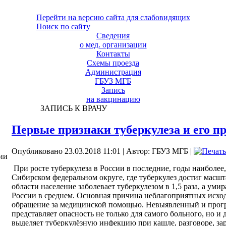
Перейти на версию сайта для слабовидящих
Поиск по сайту
Сведения
о мед. организации
Контакты
Схемы проезда
Администрация
ГБУЗ МГБ
Запись
на вакцинацию
ЗАПИСЬ К ВРАЧУ
Первые признаки туберкулеза и его 
Опубликовано 23.03.2018 11:01
|
Автор: ГБУЗ МГБ
|
ии
При росте туберкулеза в России в последние, годы наиболе
Сибирском федеральном округе, где туберкулез достиг масш
области население заболевает туберкулезом в 1,5 раза, а умира
России в среднем. Основная причина неблагоприятных исходо
обращение за медицинской помощью. Невыявленный и прог
представляет опасность не только для самого больного, но 
выделяет туберкулёзную инфекцию при кашле, разговоре, зар