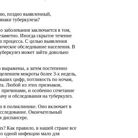
ию, поздно выявленный,
наки туберкулеза?
о заболевания заключается в том,
незаметно. Иногда скрытое течение
го процесса. С целью выявления
ческое обследование населения. В
уберкулез может зайти довольно
 выражены, а затем постепенно
делением мокроты более 3-х недель,
льших цифр, потливость по ночам,
а. Любой из этих признаков,
 причинами, и особенно сочетание
ачу и обследования на туберкулез.
о в поликлинике. Оно включает в
исследование. Окончательный
м диспансере.
х? Как правило, в нашей стране все
 Но одной инфекции мало для