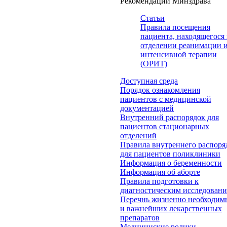
Рекомендации Минздрава
Статьи
Правила посещения
пациента, находящегося 
отделении реанимации 
интенсивной терапии
(ОРИТ)
Доступная среда
Порядок ознакомления
пациентов с медицинской
документацией
Внутренний распорядок для
пациентов стационарных
отделений
Правила внутреннего распоря
для пациентов поликлиники
Информация о беременности
Информация об аборте
Правила подготовки к
диагностическим исследован
Перечнь жизненно необходим
и важнейших лекарственных
препаратов
Медицинские ролики