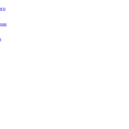
ого
ции
ю