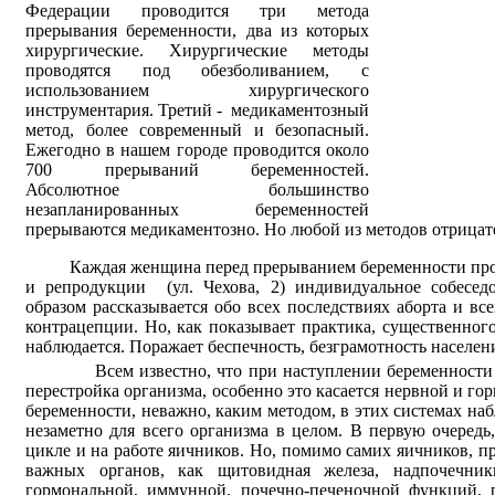
Федерации проводится три метода
прерывания беременности, два из которых
хирургические. Хирургические методы
проводятся под обезболиванием, с
использованием хирургического
инструментария. Третий -
медикаментозный
метод, более современный и безопасный.
Ежегодно в нашем городе проводится около
700 прерываний беременностей.
Абсолютное большинство
незапланированных беременностей
прерываются медикаментозно. Но любой из методов отрицат
Каждая женщина перед прерыванием беременности про
и репродукции
(ул. Чехова, 2) индивидуальное собесе
образом рассказывается обо всех последствиях аборта и в
контрацепции. Но, как показывает практика, существенног
наблюдается. Поражает беспечность, безграмотность населени
Всем известно, что при наступлении беременности
перестройка организма, особенно это касается нервной и г
беременности, неважно, каким методом, в этих системах наб
незаметно для всего организма в целом. В первую очередь
цикле и на работе яичников. Но, помимо самих яичников, п
важных органов, как щитовидная железа, надпочечник
гормональной, иммунной, почечно-печеночной функций, р