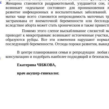
ы
Женщина становится раздражительной, ухудшается сон, 
возникает «идеальное состояние» для проникновения
развитие инфекционных и воспалительных заболеваний. 
матки чаще всего становится непроходимость маточных т
застрахована от внематочной беременности или беспло
вследствие аборта может стать хроническим и также привест
Помимо этого слепое выскабливание слизистой м
приводит к микротравмам: возникают истонченные участки
образуются рубцы. Все эти изменения нарушают норма
последующей беременности. Отсюда пороки развития, выки
В центре планирования семьи и репродукции
любая 
консультацию и подобрать наиболее подходящий и безопасн
в
Екатерина ЧИЖОВА,
врач акушер-гинеколог.