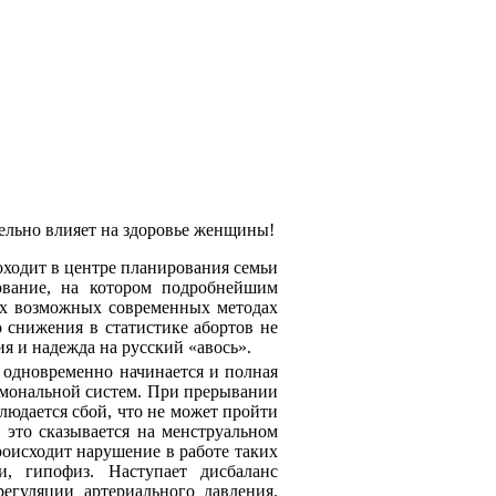
ельно влияет на здоровье женщины!
ходит в центре планирования семьи
дование, на котором подробнейшим
сех возможных современных методах
о снижения в статистике абортов не
я и надежда на русский «авось».
 одновременно начинается и полная
ормональной систем. При прерывании
людается сбой, что не может пройти
, это сказывается на менструальном
роисходит нарушение в работе таких
и, гипофиз. Наступает дисбаланс
егуляции артериального давления.