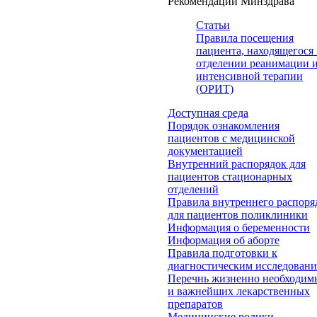
Рекомендации Минздрава
Статьи
Правила посещения
пациента, находящегося 
отделении реанимации 
интенсивной терапии
(ОРИТ)
Доступная среда
Порядок ознакомления
пациентов с медицинской
документацией
Внутренний распорядок для
пациентов стационарных
отделений
Правила внутреннего распоря
для пациентов поликлиники
Информация о беременности
Информация об аборте
Правила подготовки к
диагностическим исследован
Перечнь жизненно необходим
и важнейших лекарственных
препаратов
Медицинские ролики