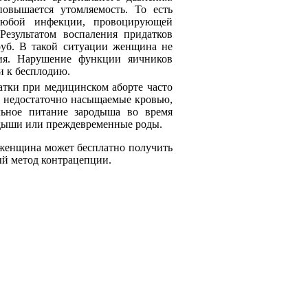
повышается утомляемость. То есть
 любой инфекции, провоцирующей
Результатом воспаления придатков
руб. В такой ситуации женщина не
дия. Нарушение функции яичников
и к бесплодию.
атки при медицинском аборте часто
, недостаточно насыщаемые кровью,
льное питание зародыша во время
дыши или преждевременные роды.
женщина может бесплатно получить
ый метод контрацепции.