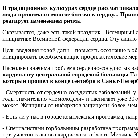
В традиционных культурах сердце рассматривалос
люди принимают многое близко к сердцу... Приня
реагирует изменением ритма.
Оказывается, даже есть такой праздник - Всемирный
инициативе Всемирной федерации сердца. Эту акци
Цель введения новой даты – повысить осознание в об
инициировать всеобъемлющие профилактические меры
Насколько значима проблема сердечно-сосудистых з
кардиологу центральной городской больницы Тат
который прошел в конце сентября в Санкт-Петер
- Смертность от сердечно-сосудистых заболеваний
у
годы значительно «помолодели» и настигают уже 30-л
может. Женщины от инфарктов защищены более, че
- Есть ли у нас в городе комплексная программа, на
- Специалистами горбольницы разработана программа,
при участии главного кардиолога
области Михаила Ю