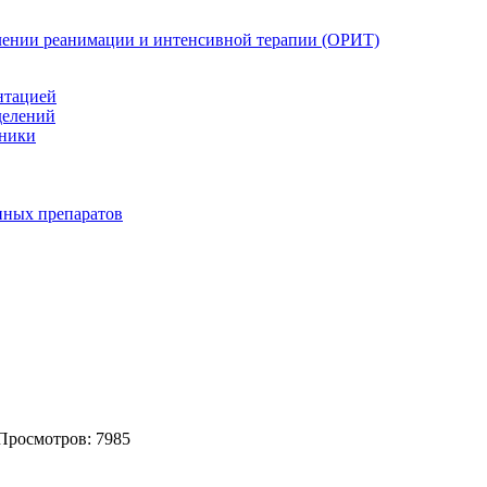
елении реанимации и интенсивной терапии (ОРИТ)
нтацией
делений
иники
нных препаратов
Просмотров: 7985