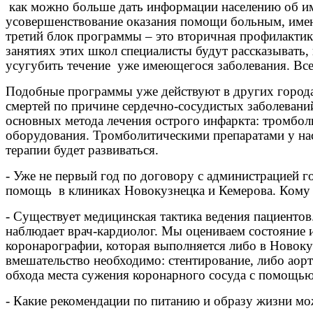
как можно больше дать информации населению об им
усовершенствование оказания помощи больным, имею
третий блок программы – это вторичная профилактик
занятиях этих школ специалисты будут рассказывать,
усугубить течение
уже имеющегося заболевания. Все
Подобные программы уже действуют в других городах
смертей по причине сердечно-сосудистых заболевани
основных метода лечения острого инфаркта: тромбол
оборудования. Тромболитическими препаратами у нас
терапии будет развиваться.
- Уже не первый год по договору с администрацией
помощь
в клиниках Новокузнецка и Кемерова. Кому 
- Существует медицинская тактика ведения пациентов.
наблюдает врач-кардиолог. Мы оцениваем состояние 
коронарографии, которая выполняется либо в Новокуз
вмешательство необходимо: стентирование, либо аор
обхода места сужения коронарного сосуда с помощью
- Какие рекомендации по питанию и образу жизни мо