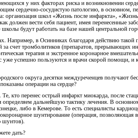
еющихся у них факторах риска и возникновении серде
щим сердечно-сосудистую патологию, в основном, пе
а: организация школ «Жизнь после инфаркта», «Жизнь
 как должен вести себя пациент, имея перенесенные за
 школы будут работать на базе нашей центральной го
. Например, в Осинниках благодаря действию такой п
й за счет тромболитиков (препаратов, прерывающих ин
итическая терапия и экстренное коронарное вмешател
 уже успешно пользуются и врачи скорой помощи, и к
 городского округа десятки междуреченцев получают 
показаны операции на сердце?
 Те, кто перенес острый инфаркт миокарда, после стац
и определяем дальнейшую тактику лечения. В основно
нецке, либо в Кемерове. То есть специалисты кардиоц
токоронарное шунтирование (операция, позволяющая в
 шунтов).
жете дать?