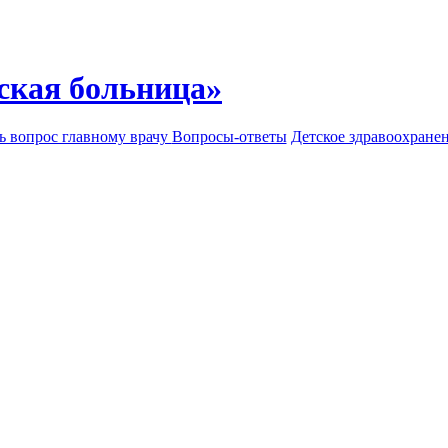
ская больница»
ь вопрос главному врачу
Вопросы-ответы
Детское здравоохране