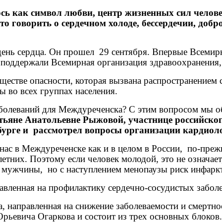
ь как символ любви, центр жизненных сил человека
то говорить о сердечном холоде, бессердечии, доб
 день сердца. Он прошел 29 сентября. Впервые Всемир
ю поддержали Всемирная организация здравоохранени
ществе опасности, которая вызвана распространением 
 во всех группах населения.
аболеваний для Междуреченска? С этим вопросом мы о
ьяне Анатольевне Рыжовой, участнице российског
бурге и
рассмотрел вопросы организации кардиол
 нас в Междуреченске как и в целом в России,
по-преж
етних. Поэтому если человек молодой, это не означает
м мужчины,
но с наступлением менопаузы риск инфаркт
правленная на профилактику сердечно-сосудистых забол
 направленная на снижение заболеваемости и смертно
рьевича Огаркова и состоит из трех основных блоков