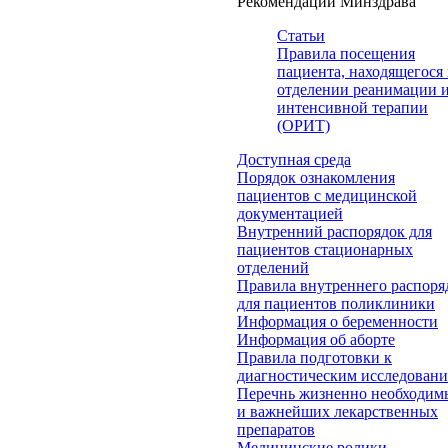
Рекомендации Минздрава
Статьи
Правила посещения
пациента, находящегося 
отделении реанимации 
интенсивной терапии
(ОРИТ)
Доступная среда
Порядок ознакомления
пациентов с медицинской
документацией
Внутренний распорядок для
пациентов стационарных
отделений
Правила внутреннего распоря
для пациентов поликлиники
Информация о беременности
Информация об аборте
Правила подготовки к
диагностическим исследован
Перечнь жизненно необходим
и важнейших лекарственных
препаратов
Медицинские ролики