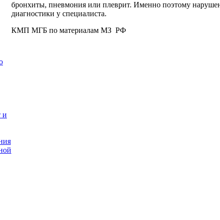
бронхиты, пневмония или плеврит. Именно поэтому нарушен
диагностики у специалиста.
КМП МГБ по материалам МЗ РФ
о
 и
ния
ной