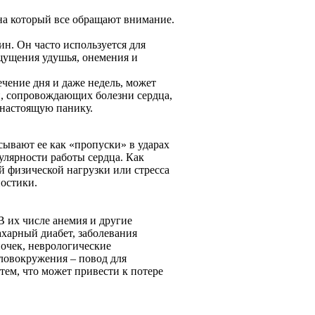
на который все обращают внимание.
ин. Он часто используется для
щущения удушья, онемения и
ечение дня и даже недель, может
и, сопровождающих болезни сердца,
 настоящую панику.
сывают ее как «пропуски» в ударах
улярности работы сердца. Как
й физической нагрузки или стресса
ностики.
 их числе анемия и другие
ахарный диабет, заболевания
очек, неврологические
оловокружения – повод для
 тем, что может привести к потере