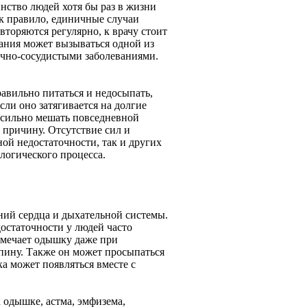
нство людей хотя бы раз в жизни
ак правило, единичные случаи
вторяются регулярно, к врачу стоит
нания может вызываться одной из
ечно-сосудистыми заболеваниями.
авильно питаться и недосыпать,
сли оно затягивается на долгие
 сильно мешать повседневной
ь причину. Отсутствие сил и
ой недостаточности, так и других
ологического процесса.
 сердца и дыхательной системы.
остаточности у людей часто
амечает одышку даже при
спину. Также он может просыпаться
а может появляться вместе с
 одышке, астма, эмфизема,