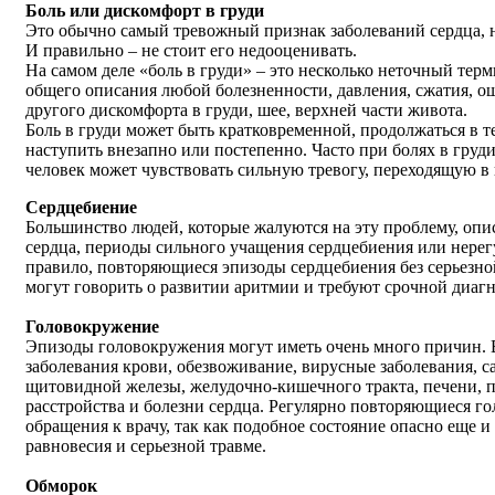
Боль или дискомфорт в груди
Это обычно самый тревожный признак заболеваний сердца, 
И правильно – не стоит его недооценивать.
На самом деле «боль в груди» – это несколько неточный терм
общего описания любой болезненности, давления, сжатия, о
другого дискомфорта в груди, шее, верхней части живота.
Боль в груди может быть кратковременной, продолжаться в т
наступить внезапно или постепенно. Часто при болях в груд
человек может чувствовать сильную тревогу, переходящую в
Сердцебиение
Большинство людей, которые жалуются на эту проблему, опи
сердца, периоды сильного учащения сердцебиения или нерег
правило, повторяющиеся эпизоды сердцебиения без серьезно
могут говорить о развитии аритмии и требуют срочной диаг
Головокружение
Эпизоды головокружения могут иметь очень много причин. В
заболевания крови, обезвоживание, вирусные заболевания, с
щитовидной железы, желудочно-кишечного тракта, печени, п
расстройства и болезни сердца. Регулярно повторяющиеся г
обращения к врачу, так как подобное состояние опасно еще и
равновесия и серьезной травме.
Обморок