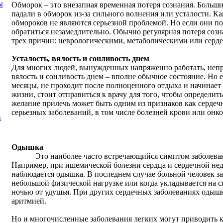
ы
Обморок – это внезапная временная потеря сознания. Больши
падали в обморок из-за сильного волнения или усталости. К
обмороков не являются серьезной проблемой. Но если они по
обратиться незамедлительно. Обычно регулярная потеря соз
трех причин: неврологическими, метаболическими или серд
Усталость, вялость и сонливость днем
Для многих людей, вынужденных напряженно работать, непр
вялость и сонливость днем – вполне обычное состояние. Но е
месяцы, не проходит после полноценного отдыха и начинает
жизни, стоит отправиться к врачу для того, чтобы определит
желание прилечь может быть одним из признаков как сердечн
серьезных заболеваний, в том числе болезней крови или онк
в
Одышка
Это наиболее часто встречающийся симптом заболеваний
Например, при ишемической болезни сердца и сердечной нед
наблюдается одышка. В последнем случае больной человек з
небольшой физической нагрузке или когда укладывается на 
ночью от удушья. При других сердечных заболеваниях одышк
аритмией.
Но и многочисленные заболевания легких могут приводить к