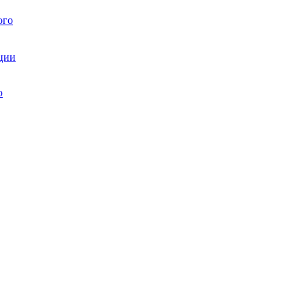
ого
ции
ю