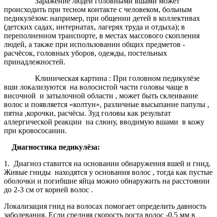
Заражение людей головными вшами может
происходить при тесном контакте с человеком, больным
педикулёзом: например, при общении детей в коллективах
(детских садах, интернатах, лагерях труда и отдыха); в
переполненном транспорте, в местах массового скопления
людей, а также при использовании общих предметов -
расчёсок, головных уборов, одежды, постельных
принадлежностей.
Клиническая картина : При головном педикулёзе
вши локализуются на волосистой части головы чаще в
височной и затылочной области , может быть склеивание
волос и появляется «колтун», различные высыпание папулы ,
пятна ,корочки, расчёсы. Зуд головы как результат
аллергической реакции на слюну, вводимую вшами в кожу
при кровососании.
Диагностика педикулёза:
1. Диагноз ставится на основании обнаружения вшей и гнид.
Живые гниды находятся у основания волос , тогда как пустые
оболочки и погибшие яйца можно обнаружить на расстоянии
до 2-3 см от корней волос .
Локализация гнид на волосах помогает определить давность
заболевания. Если средняя скорость роста волос -0,5 мм в