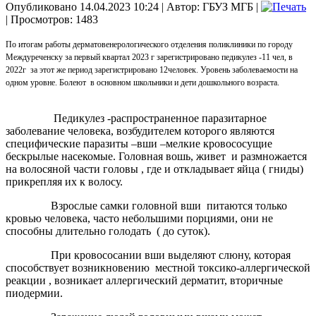
Опубликовано 14.04.2023 10:24
|
Автор: ГБУЗ МГБ
|
| Просмотров: 1483
По итогам работы дерматовенерологического отделения поликлиники по городу
Междуреченску за первый квартал 2023 г зарегистрировано педикулез -11 чел, в
2022г за этот же период зарегистрировано 12человек. Уровень заболеваемости на
одном уровне. Болеют в основном школьники и дети дошкольного возраста.
Педикулез -распространенное паразитарное
заболевание человека, возбудителем которого являются
специфические паразиты –вши –мелкие кровососущие
бескрылые насекомые. Головная вошь, живет и размножается
на волосяной части головы , где и откладывает яйца ( гниды)
прикрепляя их к волосу.
Взрослые самки головной вши питаются только
кровью человека, часто небольшими порциями, они не
способны длительно голодать ( до суток).
При кровососании вши выделяют слюну, которая
способствует возникновению местной токсико-аллергической
реакции , возникает аллергический дерматит, вторичные
пиодермии.