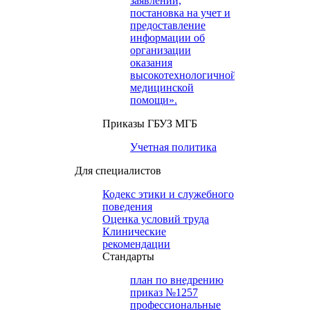
заявлений,
постановка на учет и
предоставление
информации об
организации
оказания
высокотехнологичной
медицинской
помощи».
Приказы ГБУЗ МГБ
Учетная политика
Для специалистов
Кодекс этики и служебного
поведения
Оценка условий труда
Клинические
рекомендации
Cтандарты
план по внедрению
приказ №1257
профессиональные