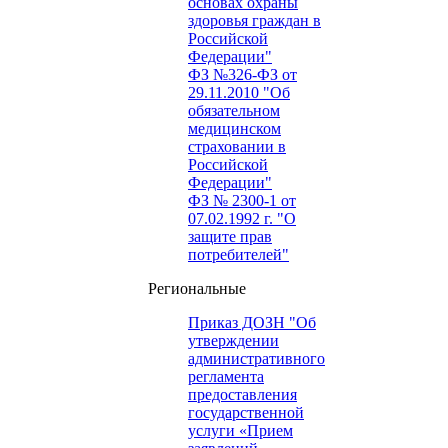
основах охраны
здоровья граждан в
Российской
Федерации"
ФЗ №326-ФЗ от
29.11.2010 "Об
обязательном
медицинском
страховании в
Российской
Федерации"
ФЗ № 2300-1 от
07.02.1992 г. "О
защите прав
потребителей"
Региональные
Приказ ДОЗН "Об
утверждении
административного
регламента
предоставления
государственной
услуги «Прием