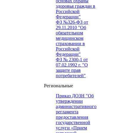
основах охраны
здоровья граждан в
Российской
Федерации"
ФЗ №326-ФЗ от
29.11.2010 "Об
обязательном
медицинском
страховании в
Российской
Федерации"
ФЗ № 2300-1 от
07.02.1992 г. "О
защите прав
потребителей"
Региональные
Приказ ДОЗН "Об
утверждении
административного
регламента
предоставления
государственной
услуги «Прием