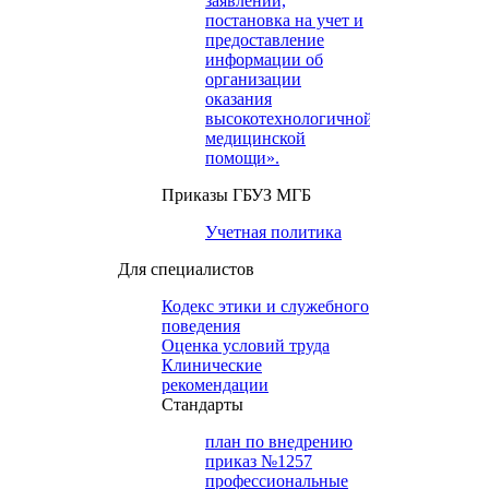
заявлений,
постановка на учет и
предоставление
информации об
организации
оказания
высокотехнологичной
медицинской
помощи».
Приказы ГБУЗ МГБ
Учетная политика
Для специалистов
Кодекс этики и служебного
поведения
Оценка условий труда
Клинические
рекомендации
Cтандарты
план по внедрению
приказ №1257
профессиональные