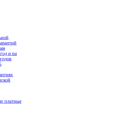
ьной
гарантий
нам
год и на
 годов
Б
антиях
нской
е платные