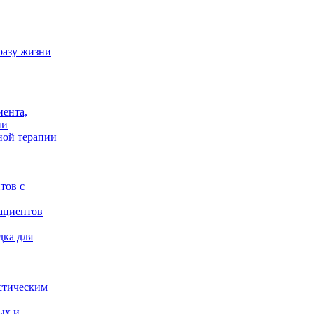
разу жизни
иента,
ии
ной терапии
тов с
ациентов
дка для
стическим
ых и