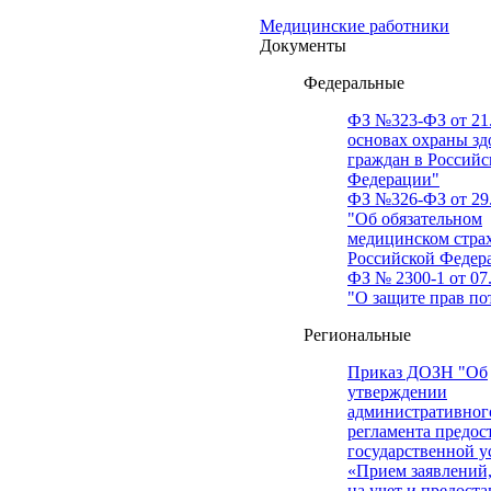
Медицинские работники
Документы
Федеральные
ФЗ №323-ФЗ от 21.
основах охраны зд
граждан в Российс
Федерации"
ФЗ №326-ФЗ от 29.
"Об обязательном
медицинском стра
Российской Федер
ФЗ № 2300-1 от 07.
"О защите прав по
Региональные
Приказ ДОЗН "Об
утверждении
административног
регламента предос
государственной у
«Прием заявлений,
на учет и предост