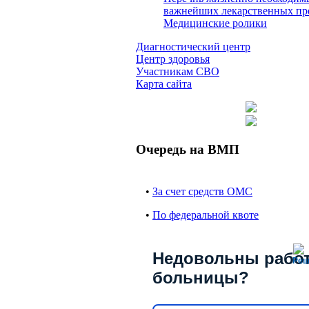
важнейших лекарственных пр
Медицинские ролики
Диагностический центр
Центр здоровья
Участникам СВО
Карта сайта
Очередь на ВМП
•
За счет средств ОМС
•
По федеральной квоте
Недовольны рабо
Реш
больницы?