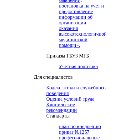
заявлений,
постановка на учет и
предоставление
информации об
организации
оказания
высокотехнологичной
медицинской
помощи».
Приказы ГБУЗ МГБ
Учетная политика
Для специалистов
Кодекс этики и служебного
поведения
Оценка условий труда
Клинические
рекомендации
Cтандарты
план по внедрению
приказ №1257
профессиональные