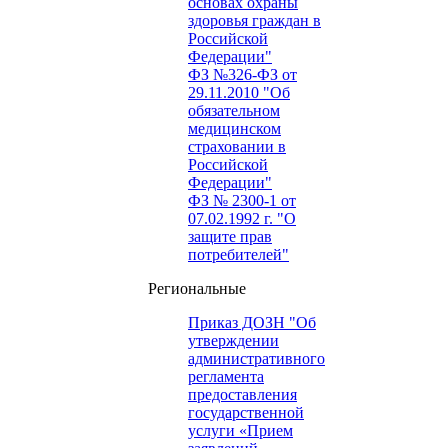
основах охраны
здоровья граждан в
Российской
Федерации"
ФЗ №326-ФЗ от
29.11.2010 "Об
обязательном
медицинском
страховании в
Российской
Федерации"
ФЗ № 2300-1 от
07.02.1992 г. "О
защите прав
потребителей"
Региональные
Приказ ДОЗН "Об
утверждении
административного
регламента
предоставления
государственной
услуги «Прием