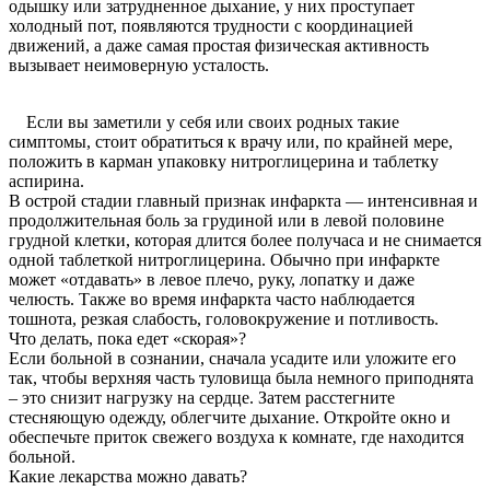
одышку или затрудненное дыхание, у них проступает
холодный пот, появляются трудности с координацией
движений, а даже самая простая физическая активность
вызывает неимоверную усталость.
Если вы заметили у себя или своих родных такие
симптомы, стоит обратиться к врачу или, по крайней мере,
положить в карман упаковку нитроглицерина и таблетку
аспирина.
В острой стадии главный признак инфаркта — интенсивная и
продолжительная боль за грудиной или в левой половине
грудной клетки, которая длится более получаса и не снимается
одной таблеткой нитроглицерина. Обычно при инфаркте
может «отдавать» в левое плечо, руку, лопатку и даже
челюсть. Также во время инфаркта часто наблюдается
тошнота, резкая слабость, головокружение и потливость.
Что делать, пока едет «скорая»?
Если больной в сознании, сначала усадите или уложите его
так, чтобы верхняя часть туловища была немного приподнята
– это снизит нагрузку на сердце. Затем расстегните
стесняющую одежду, облегчите дыхание. Откройте окно и
обеспечьте приток свежего воздуха к комнате, где находится
больной.
Какие лекарства можно давать?