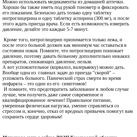
Можно использовать медикаменты из домашней аптечки.
Хорошо бы также иметь под рукой тонометр и фиксировать
его показания. Безопасно дать только одну таблетку
нитроглицерина и одну таблетку аспирина (300 мг), и после
этого ждать приезда врача. Если есть возможность измерить
давление, делайте это каждые 5-7 минут.
Кроме того, нитроглицерин принимается только лежа, и
после этого больной должен как минимум час оставаться в
состоянии покоя. Помните, что нитроглицерин понижает
давление, поэтому давать больному дополнительно никаких
препаратов, снижающих давление, нельзя.
А вот успокоительное (корвалол, валерьянку) можно дать.
Вообще одна из главных задач до приезда "скорой" –
успокоить больного. Панический страх смерти во время
инфаркта – это один из его симптомов!
И помните, что предотвратить заболевание в любом случае
лучше, чем получить даже самое современное и
квалифицированное лечение! Правильное питание,
умеренная физическая нагрузка, умение справляться со
стрессом и, конечно, отказ от вредных привычек помогут вам
сохранить сердце здоровым!