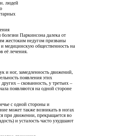
лн. людей
о
нтарных
чения
я болезни Паркинсона далека от
тим жестоким недугом призваны
ю и медицинскую общественность на
в её лечения.
к и ног, замедленность движений,
ельность появления этих
 других – скованность, у третьих –
чала появляются на одной стороне
ечье с одной стороны и
ие может также возникать в ногах
ся при движении, прекращается во
адость) и усталость часто ухудшают