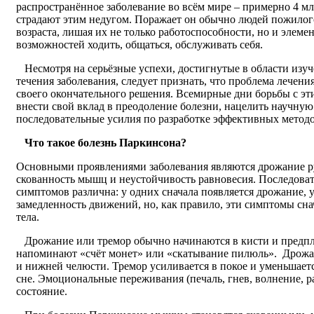
распространённое заболевание во всём мире – примерно 4 м
страдают этим недугом. Поражает он обычно людей пожилог
возраста, лишая их не только работоспособности, но и элеме
возможностей ходить, общаться, обслуживать себя.
Несмотря на серьёзные успехи, достигнутые в области изу
течения заболевания, следует признать, что проблема лечени
своего окончательного решения. Всемирные дни борьбы с э
внести свой вклад в преодоление болезни, нацелить научну
последовательные усилия по разработке эффективных методо
Что такое болезнь Паркинсона?
Основными проявлениями заболевания являются дрожание ру
скованность мышц и неустойчивость равновесия. Последоват
симптомов различна: у одних сначала появляется дрожание, у
замедленность движений, но, как правило, эти симптомы сна
тела.
Дрожание или тремор обычно начинаются в кисти и предпл
напоминают «счёт монет» или «скатывание пилюль». Дрожан
и нижней челюсти. Тремор усиливается в покое и уменьшает
сне. Эмоциональные переживания (печаль, гнев, волнение, р
состояние.