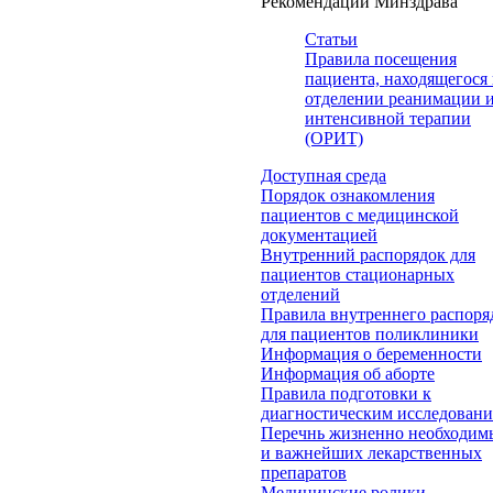
Рекомендации Минздрава
Статьи
Правила посещения
пациента, находящегося 
отделении реанимации 
интенсивной терапии
(ОРИТ)
Доступная среда
Порядок ознакомления
пациентов с медицинской
документацией
Внутренний распорядок для
пациентов стационарных
отделений
Правила внутреннего распоря
для пациентов поликлиники
Информация о беременности
Информация об аборте
Правила подготовки к
диагностическим исследован
Перечнь жизненно необходим
и важнейших лекарственных
препаратов
Медицинские ролики