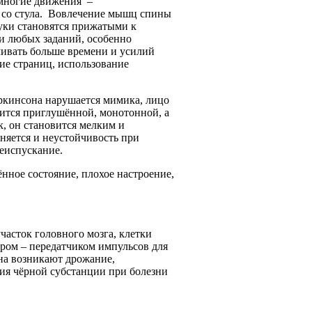
многие движения –
е со стула. Вовлечение мышц спины
руки становятся прижатыми к
и любых заданий, особенно
ивать больше времени и усилий
ие страниц, использование
кинсона нарушается мимика, лицо
вится приглушённой, монотонной, а
к, он становится мелким и
няется и неустойчивость при
еиспускание.
нное состояние, плохое настроение,
часток головного мозга, клетки
ром – передатчиком импульсов для
на возникают дрожание,
ия чёрной субстанции при болезни