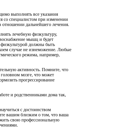
одимо выполнять все указания
ся со специалистом при изменении
 в отношении дальнейшего лечения.
лнять лечебную физкультуру,
овоснабжение мышц и будет
й физкультурой должны быть
коем случае не изнеможение. Любые
тмического режима, например,
ательную активность. Помните, что
головном мозге, что может
тормозить прогрессирование
боте и родственниками дома так,
научиться с достоинством
те вашим близким о том, что ваша
олжить свою профессиональную
ичениями.