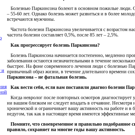
Болезнью Паркинсона болеют в основном пожилые люди. Ср
– 55-60 лет. Однако болезнь может развиться и в более моло
встречаются мужчины.
Частота болезни Паркинсона увеличивается с возрастом нас
частота болезни составляет 0,5%, после 85 лет – 2,5%.
о
Как прогрессирует болезнь Паркинсона?
Болезнь Паркинсона начинается постепенно, медленно про
заболевания остаются незначительными в течение нескольких 
быстрее. На фоне современного лечения люди с болезнью П
 и
привычный образ жизни, в течение длительного времени сох
Паркинсона – не фатальная болезнь.
ния
Как вести себя, если вам поставили диагноз болезни Па
ной
Когда невролог после повторных осмотров диагностирует у 
ни вашим близким не следует впадать в отчаяние. Несмотря на
хронической и ограничивает вашу активность на работе и в б
недугом, так как в настоящее время имеются эффективные м
Помните, что своевременное и правильно подобранное с
правило, сохраняет на многие годы вашу активность.