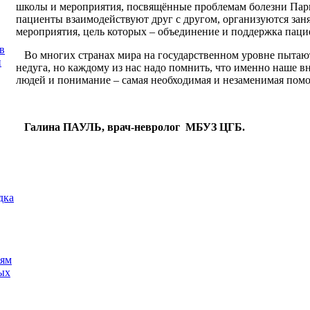
школы и мероприятия, посвящённые проблемам болезни Парк
пациенты взаимодействуют друг с другом, организуются зан
мероприятия, цель которых – объединение и поддержка паци
в
Во многих странах мира на государственном уровне пытаю
и
недуга, но каждому из нас надо помнить, что именно наше вн
людей и понимание – самая необходимая и незаменимая пом
Галина ПАУЛЬ, врач-невролог МБУЗ ЦГБ.
дка
иям
ых