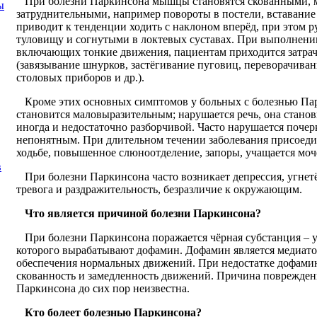
При болезни Паркинсона мышцы становятся скованными, 
ы
затруднительными, например повороты в постели, вставани
приводит к тенденции ходить с наклоном вперёд, при этом 
туловищу и согнутыми в локтевых суставах. При выполнени
включающих тонкие движения, пациентам приходится затрач
(завязывание шнурков, застёгивание пуговиц, переворачиван
столовых приборов и др.).
Кроме этих основных симптомов у больных с болезнью Пар
становится маловыразительным; нарушается речь, она стано
иногда и недостаточно разборчивой. Часто нарушается почер
непонятным. При длительном течении заболевания присоеди
ходьбе, повышенное слюноотделение, запоры, учащается моч
в
При болезни Паркинсона часто возникает депрессия, угнетё
тревога и раздражительность, безразличие к окружающим.
Что является причиной болезни Паркинсона?
При болезни Паркинсона поражается чёрная субстанция – у
которого вырабатывают дофамин. Дофамин является медиато
обеспечения нормальных движений. При недостатке дофами
скованность и замедленность движений. Причина поврежден
Паркинсона до сих пор неизвестна.
Кто болеет болезнью Паркинсона?