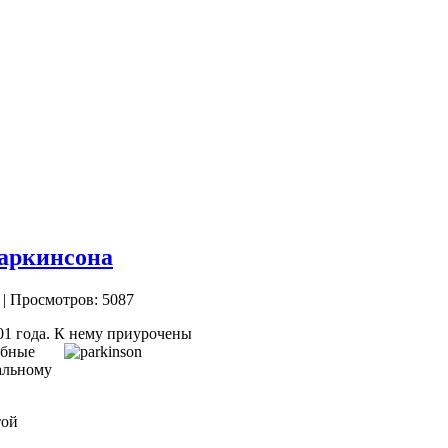
Паркинсона
| Просмотров: 5087
01 года. К нему
приурочены
обные
альному
той