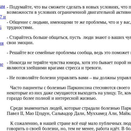
нам
- Подумайте, что вы сможете сделать в новых условиях, что
возможности в условиях ограниченной двигательной активн
7 и
- Общение с людьми, имеющими те же проблемы, что и у вас,
трудностями.
Б
- Старайтесь больше общаться, пусть люди знают о ваших чу
свои эмоции.
ия
- Решайте все семейные проблемы сообща, ведь это поможет 
- Никогда не теряйте чувства юмора, хотя это бывает порой н
ие
являются злейшими врагами стресса и тревоги.
- Не позволяйте болезни управлять вами – вы должны управл
Часто пациенты с болезнью Паркинсона стесняются своего н
некоторые из них даже смущаются выходить на улицу. Те, ком
гораздо более полной и интересной жизнью.
Среди знаменитых людей, которые страдали болезнью Парк
Павел
II
, Мао Цзэдун, Сальвадор Дали, Муххамед Али, Майк
К сожалению, в нашей стране всё ещё мало публичных люде
говорить о своей болезни, но, тем не менее, работа идёт. В 