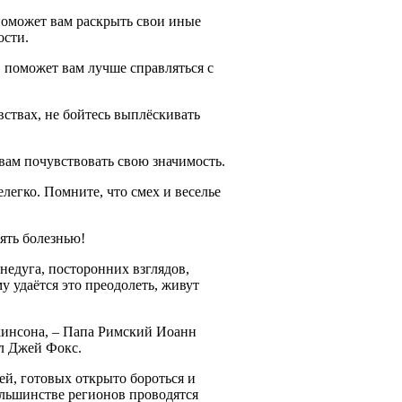
 поможет вам раскрыть свои иные
ости.
 поможет вам лучше справляться с
вствах, не бойтесь выплёскивать
вам почувствовать свою значимость.
елегко. Помните, что смех и веселье
ять болезнью!
едуга, посторонних взглядов,
у удаётся это преодолеть, живут
инсона, – Папа Римский Иоанн
л Джей Фокс.
й, готовых открыто бороться и
большинстве регионов проводятся