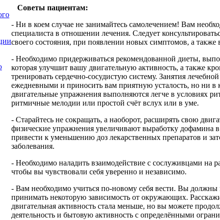
Советы пациентам:
ого
- Ни в коем случае не занимайтесь самолечением! Вам необх
специалиста в отношении лечения. Следует консультировать
ции
своего состояния, при появлении новых симптомов, а также
- Необходимо придерживаться рекомендованной диеты, выпо
ю
которая улучшит вашу двигательную активность, а также кр
тренировать сердечно-сосудистую систему. Занятия лечебно
ежедневными и приносить вам приятную усталость, но ни в 
двигательные упражнения выполняются легче в условиях ри
ритмичные мелодии или простой счёт вслух или в уме.
- Старайтесь не сокращать, а наоборот, расширять свою двиг
физические упражнения увеличивают выработку дофамина в 
привести к уменьшению доз лекарственных препаратов и за
заболевания.
- Необходимо наладить взаимодействие с сослуживцами на ра
чтобы вы чувствовали себя уверенно и независимо.
- Вам необходимо учиться по-новому себя вести. Вы должны 
принимать некоторую зависимость от окружающих. Расскажи
двигательная активность стала меньше, но вы можете прод
деятельность и бытовую активность с определёнными огран