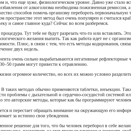
м и, что еще хуже, физиологическом уровне. Давно уже стало яс
избавления от алкоголизма необходима пожизненная ремиссия, а
жество способов помочь организму перебороть первоначальную т
ском пространстве этот метод был очень популярен и считался к
еку и самое главное куда? Сейчас во всем разберемся.
роцедура. Тут тебе не будут разрезать что-то или вставлять. Э
логического желания выпить. Так как работа идет не с организмо
симости. Плюс, в связи с тем, что есть методы кодирования, связ
ечение двух недель.
циента очень сильно вырабатываются негативные рефлекторные 
в 30–50 грамм могут привести к отравлению.
зни огромное количество, но всех их можно условно разделить 
. В таких методах обычно применяются таблетки, инъекции. Та
ти проблемы с дыхательной и сердечно-сосудистой системой или
о это авторские методы, которые как бы программируют человек
яется и перестает обращать внимание на окружающую его инфор
имает за истинно свои убеждения.
енное решение для того, что бы человек переборол в себе желани
ь привычке, посмотреть на мир трезвым взглядом и поменять сво