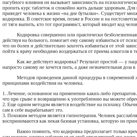
пагубного влияния он вызывает зависимость на психологическо
пропить курс таблеток и спокойно жить дальше здоровым. Для 
приведет человека к жизни «на дне бутылки». Существует мно
кодировка. В советское время, позже в России и на постсовет
от тяги выпить, кто тот программист, который вводит код челов
Кодировка совершенно или практически безболезненная п
действуя на больного, помогает ему самому избавиться от психо
что он болен и действительно захотеть избавиться от этой зави
пойти к врачу необходимо воздержаться от приема алкоголя в т
Как же действует кодировка? Результат простой — у па
напросто самому не хочется пить, а даже незначительная доза 
Методов проведения данной процедуры в современной жи
принципами воздействия на человека.
1. Лечение, основанное на применении каких-либо препаратов
что при срыве и возвращению к употреблению вы можете обрес
2. Еще одним методом является воздействие на психику. Обычн
сам в себе вырабатывает это.
3. Похожим методом является гипнотерапия. Человек расслабл
воспринимаются как некая базовая установка, которую он прин
Важно помнить, что кодировка предполагает только врем
сам человек захотел избавиться от этой отравляющей его жизн