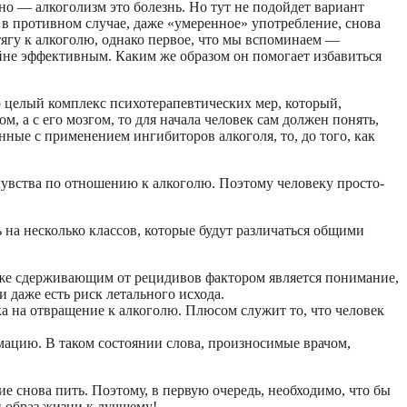
но — алкоголизм это болезнь. Но тут не подойдет вариант
 в противном случае, даже «умеренное» употребление, снова
ягу к алкоголю, однако первое, что мы вспоминаем —
райне эффективным. Каким же образом он помогает избавиться
то целый комплекс психотерапевтических мер, который,
м, а с его мозгом, то для начала человек сам должен понять,
анные с применением ингибиторов алкоголя, то, до того, как
чувства по отношению к алкоголю. Поэтому человеку просто-
на несколько классов, которые будут различаться общими
кже сдерживающим от рецидивов фактором является понимание,
 даже есть риск летального исхода.
а на отвращение к алкоголю. Плюсом служит то, что человек
мацию. В таком состоянии слова, произносимые врачом,
е снова пить. Поэтому, в первую очередь, необходимо, что бы
й образ жизни к лучшему!