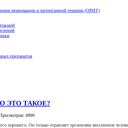
елении реанимации и интенсивной терапии (ОРИТ)
нтацией
делений
иники
нных препаратов
О ЭТО ТАКОЕ?
 Просмотров: 4999
чего хорошего. Он только отравляет организмы миллионов челов