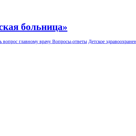
ская больница»
ь вопрос главному врачу
Вопросы-ответы
Детское здравоохране