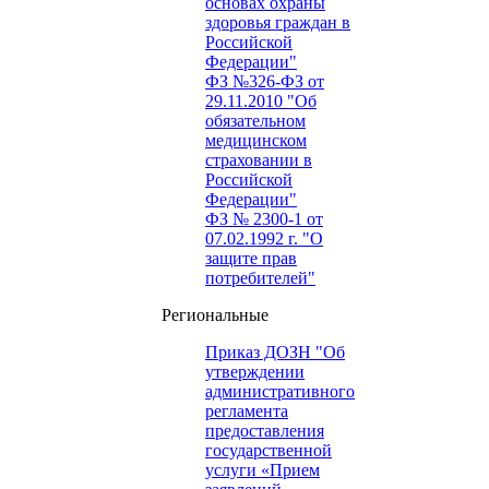
основах охраны
здоровья граждан в
Российской
Федерации"
ФЗ №326-ФЗ от
29.11.2010 "Об
обязательном
медицинском
страховании в
Российской
Федерации"
ФЗ № 2300-1 от
07.02.1992 г. "О
защите прав
потребителей"
Региональные
Приказ ДОЗН "Об
утверждении
административного
регламента
предоставления
государственной
услуги «Прием