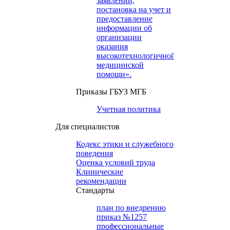
заявлений,
постановка на учет и
предоставление
информации об
организации
оказания
высокотехнологичной
медицинской
помощи».
Приказы ГБУЗ МГБ
Учетная политика
Для специалистов
Кодекс этики и служебного
поведения
Оценка условий труда
Клинические
рекомендации
Cтандарты
план по внедрению
приказ №1257
профессиональные