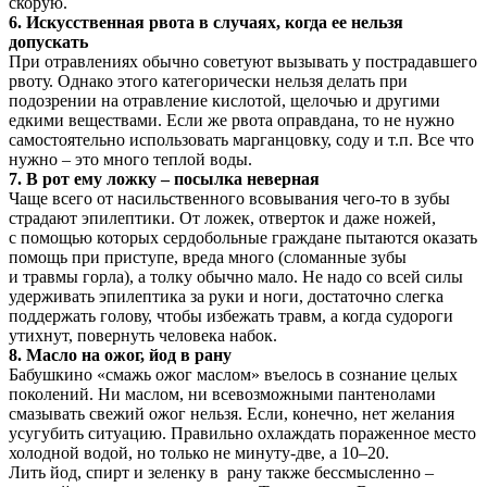
скорую.
6. Искусственная рвота в случаях, когда ее нельзя
допускать
При отравлениях обычно советуют вызывать у пострадавшего
рвоту. Однако этого категорически нельзя делать при
подозрении на отравление кислотой, щелочью и другими
едкими веществами. Если же рвота оправдана, то не нужно
самостоятельно использовать марганцовку, соду и т.п. Все что
нужно – это много теплой воды.
7. В рот ему ложку – посылка неверная
Чаще всего от насильственного всовывания чего-то в зубы
страдают эпилептики. От ложек, отверток и даже ножей,
с помощью которых сердобольные граждане пытаются оказать
помощь при приступе, вреда много (сломанные зубы
и травмы горла), а толку обычно мало. Не надо со всей силы
удерживать эпилептика за руки и ноги, достаточно слегка
поддержать голову, чтобы избежать травм, а когда судороги
утихнут, повернуть человека набок.
8. Масло на ожог, йод в рану
Бабушкино «смажь ожог маслом» въелось в сознание целых
поколений. Ни маслом, ни всевозможными пантенолами
смазывать свежий ожог нельзя. Если, конечно, нет желания
усугубить ситуацию. Правильно охлаждать пораженное место
холодной водой, но только не минуту-две, а 10–20.
Лить йод, спирт и зеленку в рану также бессмысленно –