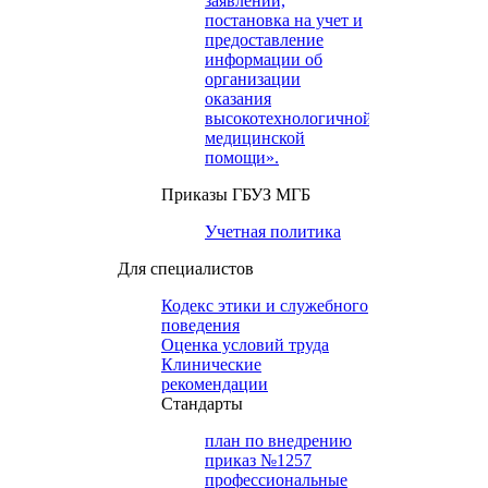
заявлений,
постановка на учет и
предоставление
информации об
организации
оказания
высокотехнологичной
медицинской
помощи».
Приказы ГБУЗ МГБ
Учетная политика
Для специалистов
Кодекс этики и служебного
поведения
Оценка условий труда
Клинические
рекомендации
Cтандарты
план по внедрению
приказ №1257
профессиональные