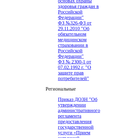
основах охраны
здоровья граждан в
Российской
Федерации"
ФЗ №326-ФЗ от
29.11.2010 "Об
обязательном
медицинском
страховании в
Российской
Федерации"
ФЗ № 2300-1 от
07.02.1992 г. "О
защите прав
потребителей"
Региональные
Приказ ДОЗН "Об
утверждении
административного
регламента
предоставления
государственной
услуги «Прием