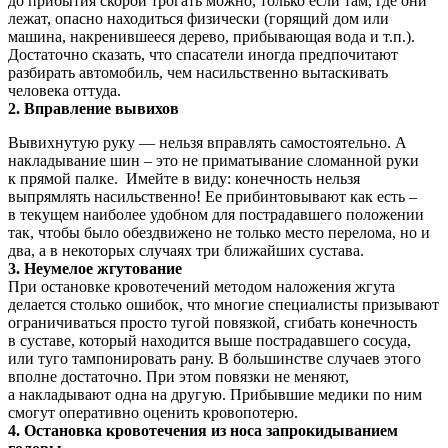
до прибытия скорой трогать можно, только если там, где они
лежат, опасно находиться физически (горящий дом или
машина, накренившееся дерево, прибывающая вода и т.п.).
Достаточно сказать, что спасатели иногда предпочитают
разбирать автомобиль, чем насильственно вытаскивать
человека оттуда.
2. Вправление вывихов
Вывихнутую руку — нельзя вправлять самостоятельно. А
накладывание шин – это не приматывание сломанной руки
к прямой палке. Имейте в виду: конечность нельзя
выпрямлять насильственно! Ее прибинтовывают как есть –
в текущем наиболее удобном для пострадавшего положении
так, чтобы было обездвижено не только место перелома, но и
два, а в некоторых случаях три ближайших сустава.
3. Неумелое жгутование
При остановке кровотечений методом наложения жгута
делается столько ошибок, что многие специалисты призывают
ограничиваться просто тугой повязкой, сгибать конечность
в суставе, который находится выше пострадавшего сосуда,
или туго тампонировать рану. В большинстве случаев этого
вполне достаточно. При этом повязки не меняют,
а накладывают одна на другую. Прибывшие медики по ним
смогут оперативно оценить кровопотерю.
4. Остановка кровотечения из носа запрокидыванием