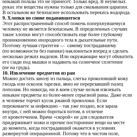
никакой пользы это не принесет. Только вред. В неумелых
руках эти вещества нужны только для смазывания царапин.
В остальном же безопаснее использовать перекись водорода.
9. Хлопки по спине подавившегося
Этот распространенный способ помочь поперхнувшемуся
человеку не является безопасным. В определенных случаях
такие хлопки могут способствовать еще более глубокому
проникновению инородного тела в дыхательные пути.
Поэтому лучшая стратегия — самому пострадавшему
(по возможности без паники) наклониться вперед и сделать
несколько резких выдохов. Или окружающие могут обхватить
его сзади под мышки и надавить на солнечное сплетение
(не на грудь).
10. Извлечение предметов из ран
Можно достать занозу из пальца, слегка проколовший кожу
гвоздь или осколок тарелки, явно не перерезавший палец
пополам. Но никогда, ни в коем случае нельзя извлекать
никакие предметы из более-менее серьезной раны. Даже если
в человеке торчит кусок ржавой проволоки. Если
переживаете за инфекцию – так уже поздно, вся зараза
внутри, с ней можно бороться потом, в отличие
от кровотечения. Врачи «скорой» не для следователя
придерживает ножи и прочие посторонние вещи на месте
до момента, когда пострадавший окажется в условиях
развернутой операционной. Потому что в чистом поле,