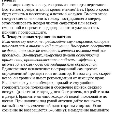
головы
Если запрокинуть голову, то кровь из носа идти перестанет.
Вот только прекратится ли кровотечение? Нет. Просто кровь
будет стекать в носоглотку, а потом в желудок. Вместо этого
следует слегка наклонить голову пострадавшего вперед,
затампонировать ноздри чистой салфеткой или ваткой,
смоченной в перекиси водорода, а потом уже выяснять
причину произошедшего.
5. Лекарственная терапия по наитию
Если человеку плохо, не предлагайте ему лекарства, которые
помогали вам в аналогичной ситуации. Во-первых,
совершенно
не факт, что схожие внешние симптомы вызваны той же
проблемой. Во-вторых,
лекарства имеют особенности
применения, противопоказания и побочные эффекты,
не очевидные для людей без медицинского образования.
Единственное исключение: пострадавший сам просит
определенный препарат или ингалятор. В этом случае, скорее
всего, он хроник и имеет рекомендации от лечащего врача.
Если человек упал в обморок, придайте ему удобное
горизонтальное положение и обеспечьте приток свежего
воздуха (расстегните одежду, ослабьте ремень, откройте окна
и двери). Брызните на лицо холодной водой, похлопайте по
щекам. При наличии под рукой аптечки дайте понюхать
ватный тампон, смоченный нашатырным спиртом. Если
сознание не возвращается 3–5 минут, немедленно вызывайте