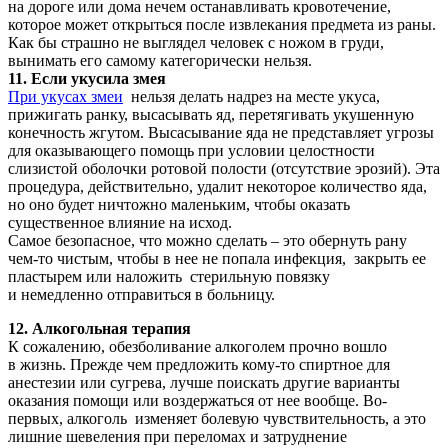
на дороге или дома нечем останавливать кровотечение,
которое может открыться после извлекания предмета из раны.
Как бы страшно не выглядел человек с ножом в груди,
вынимать его самому категорически нельзя.
11. Если укусила змея
При укусах змеи
нельзя делать надрез на месте укуса,
прижигать ранку, высасывать яд, перетягивать укушенную
конечность жгутом. Высасывание яда не представляет угрозы
для оказывающего помощь при условии целостности
слизистой оболочки ротовой полости (отсутствие эрозий). Эта
процедура, действительно, удалит некоторое количество яда,
но оно будет ничтожно маленьким, чтобы оказать
существенное влияние на исход.
Самое безопасное, что можно сделать – это обернуть рану
чем-то чистым, чтобы в нее не попала инфекция, закрыть ее
пластырем или наложить стерильную повязку
и немедленно отправиться в больницу.
12. Алкогольная терапия
К сожалению, обезболивание алкоголем прочно вошло
в жизнь. Прежде чем предложить кому-то спиртное для
анестезии или сугрева, лучше поискать другие варианты
оказания помощи или воздержаться от нее вообще. Во-
первых, алкоголь изменяет болевую чувствительность, а это
лишние шевеления при переломах и затруднение