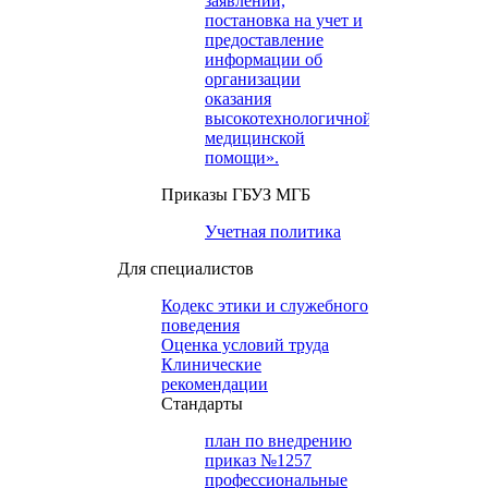
заявлений,
постановка на учет и
предоставление
информации об
организации
оказания
высокотехнологичной
медицинской
помощи».
Приказы ГБУЗ МГБ
Учетная политика
Для специалистов
Кодекс этики и служебного
поведения
Оценка условий труда
Клинические
рекомендации
Cтандарты
план по внедрению
приказ №1257
профессиональные