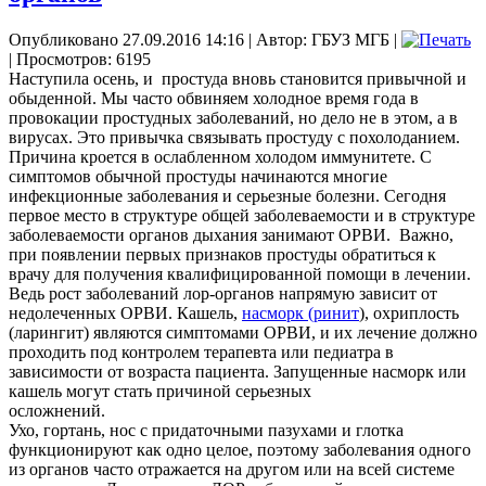
Опубликовано 27.09.2016 14:16
|
Автор: ГБУЗ МГБ
|
| Просмотров: 6195
Наступила осень, и простуда вновь становится привычной и
обыденной. Мы часто обвиняем холодное время года в
провокации простудных заболеваний, но дело не в этом, а в
вирусах. Это привычка связывать простуду с похолоданием.
Причина кроется в ослабленном холодом иммунитете. С
симптомов обычной простуды начинаются многие
инфекционные заболевания и серьезные болезни. Сегодня
первое место в структуре общей заболеваемости и в структуре
заболеваемости органов дыхания занимают ОРВИ. Важно,
при появлении первых признаков простуды обратиться к
врачу для получения квалифицированной помощи в лечении.
Ведь рост заболеваний лор-органов напрямую зависит от
недолеченных ОРВИ. Кашель,
насморк (ринит
), охриплость
(ларингит) являются симптомами ОРВИ, и их лечение должно
проходить под контролем терапевта или педиатра в
зависимости от возраста пациента. Запущенные насморк или
кашель могут стать причиной серьезных
осложнений.
Ухо, гортань, нос с придаточными пазухами и глотка
функционируют как одно целое, поэтому заболевания одного
из органов часто отражается на другом или на всей системе