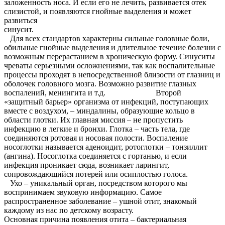
заложенность носа. И если его не лечить, развивается отек
слизистой, и появляются гнойные выделения и может
развиться
синус
Для всех стандартов характерны сильные головные боли,
обильные гнойные выделения и длительное течение болезни с
возможным перерастанием в хроническую форму. Синуситы
чреваты серьезными осложнениями, так как воспалительные
процессы проходят в непосредственной близости от глазниц и
оболочек головного мозга. Возможно развитие глазных
воспалений, менингита и т.д. Второй
«защитный барьер» организма от инфекций, поступающих
вместе с воздухом, – миндалины, образующие кольцо в
области глотки. Их главная миссия – не пропустить
инфекцию в легкие и бронхи. Глотка – часть тела, где
соединяются ротовая и носовая полости. Воспаление
носоглотки называется аденоидит, ротоглотки – тонзиллит
(ангина). Носоглотка соединяется с гортанью, и если
инфекция проникает сюда, возникает ларингит,
сопровождающийся потерей или осиплостью голоса.
Ухо – уникальный орган, посредством которого мы
воспринимаем звуковую информацию. Самое
распространенное заболевание – ушной отит, знакомый
каждому из нас по детскому возрасту.
Основная причина появления отита – бактериальная