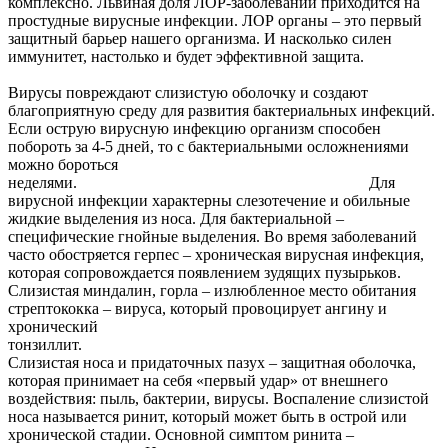
комплексно. Львиная доля ЛОР-заболеваний приходится на
простудные вирусные инфекции. ЛОР органы – это первый
защитный барьер нашего организма. И насколько силен
иммунитет, настолько и будет эффективной защита.
Вирусы повреждают слизистую оболочку и создают
благоприятную среду для развития бактериальных инфекций.
Если острую вирусную инфекцию организм способен
побороть за 4-5 дней, то с бактериальными осложнениями
можно бороться
неделями. Для
вирусной инфекции характерны слезотечение и обильные
жидкие выделения из носа. Для бактериальной –
специфические гнойные выделения. Во время заболеваний
часто обостряется герпес – хроническая вирусная инфекция,
которая сопровождается появлением зудящих пузырьков.
Слизистая миндалин, горла – излюбленное место обитания
стрептококка – вируса, который провоцирует ангину и
хронический
тонзилл
Слизистая носа и придаточных пазух – защитная оболочка,
которая принимает на себя «первый удар» от внешнего
воздействия: пыль, бактерии, вирусы. Воспаление слизистой
носа называется ринит, который может быть в острой или
хронической стадии. Основной симптом ринита –