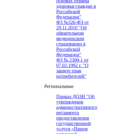
основах охраны
здоровья граждан в
Российской
Федерации"
ФЗ №326-ФЗ от
29.11.2010 "Об
обязательном
медицинском
страховании в
Российской
Федерации"
ФЗ № 2300-1 от
07.02.1992 г. "О
защите прав
потребителей"
Региональные
Приказ ДОЗН "Об
утверждении
административного
регламента
предоставления
государственной
услуги «Прием