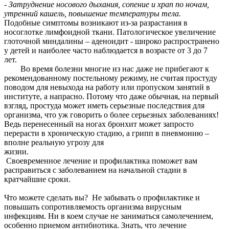
-
Затруднение носового дыхания, сопение и храп по ночам,
утренний кашель, повышение температуры тела
.
Подобные симптомы возникают из-за разрастания в
носоглотке лимфоидной ткани. Патологическое увеличение
глоточной миндалины – аденоидит - широко распространено
у детей и наиболее часто наблюдается в возрасте от 3 до 7
лет.
Во время болезни многие из нас даже не прибегают к
рекомендованному постельному режиму, не считая простуду
поводом для невыхода на работу или пропуском занятий в
институте, а напрасно. Потому что даже обычная, на первый
взгляд, простуда может иметь серьезные последствия для
организма, что уж говорить о более серьезных заболеваниях!
Ведь перенесенный на ногах бронхит может запросто
перерасти в хроническую стадию, а грипп в пневмонию –
вполне реальную угрозу для
жизн
Своевременное лечение и профилактика поможет вам
расправиться с заболеванием на начальной стадии в
кратчайшие сроки.
Что можете сделать вы? Не забывать о профилактике и
повышать сопротивляемость организма вирусным
инфекциям. Ни в коем случае не заниматься самолечением,
особенно приемом антибиотика. Знать, что лечение