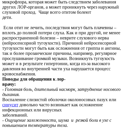
микрофлора, которая может быть следствием заболевания
других ЛОР-органов, а может проникнуть через наружный
слуховой проход. Чаще всего отитом болеют
дети.
Если отит не лечить, последствия могут быть плачевны –
вплоть до полной потери слуха. Как и при другой, не менее
распространенной болезни – неврите слухового нерва
(нейросенсорной тугоухости). Причиной нейросенсорной
тугоухости могут быть как осложнения от гриппа и ангины,
так и более прозаические причины, например, регулярное
прослушивание громкой музыки. Возникнуть тугоухость
может и в результате гипертонии, когда из-за высокого
давления во внутренней части уха нарушается процесс
кровоснабж
Поводы для обращения к лор-
врач
-
Головная боль, длительный насморк, затруднение носового
дыхания
.
Воспаление слизистой оболочки околоносовых пазух или
синусит
довольно часто возникает как осложнение
инфекционных или вирусных
заболеваний
-
Ощущение заложенности, шума и резкой боли в ухе с
повышением температуры тела
.