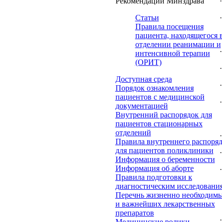
·
Рекомендации Минздрава
·
Статьи
Правила посещения
пациента, находящегося 
отделении реанимации и
·
интенсивной терапии
(ОРИТ)
·
Доступная среда
·
Порядок ознакомления
пациентов с медицинской
·
документацией
Внутренний распорядок для
пациентов стационарных
отделений
·
Правила внутреннего распоря
для пациентов поликлиники
·
Информация о беременности
Информация об аборте
·
Правила подготовки к
·
диагностическим исследовани
Перечнь жизненно необходим
и важнейших лекарственных
препаратов
·
Медицинские ролики