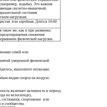
(например, ходьбы). Это важная
оляющая скелетно-мышечной,
 дыхательной системам
еским нагрузкам.
дистая или аэробная. Длится 10-60
 такие же, как и при разминке.
 предотвращения снижения
рерывании физической нагрузки.
ленами семей или
занятий умеренной физической
йдитесь, выполните несколько
.
бым видам спорта на воздухе.
вность включает активность в период
да на велосипеде),
, состязания, спортивные или
 и сообщества.