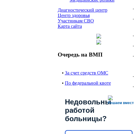
·
Диагностический центр
Центр здоровья
·
Участникам СВО
Карта сайта
·
·
Очередь на ВМП
·
•
За счет средств ОМС
·
•
По федеральной квоте
·
·
Недовольны
Решаем вмест
·
работой
больницы?
·