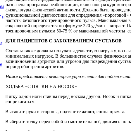
назначена программа реабилитации, включающая курс контр
ам
физкультуры
физической активности. Должно быть проведено
функциональной диагностики для определения «пороговой» 
7 и
частоты безопасного тренировочного пульса. Максимальная в
сокращений определяется по формуле 220 уд/мин – возраст. 
Б
тренировочным пульсом 50-75 % от максимальной частоты с
ДЛЯ ПАЦИЕНТОВ С ЗАБОЛЕВАНИЕМ СУСТАВОВ
ия
Суставы также должны получать адекватную нагрузку, но нач
минимальных нагрузок. В большинстве случаев
физическая а
возникновения артритов или угрозой для повреждения сустав
е
период обострения артритов.
Ниже представлены некоторые упражнения для поддержания 
ХОДЬБА «С ПЯТКИ НА НОСОК»
Пятку одной ноги ставим перед носком другой. Носок и пятк
соприкасаться.
Вытяните руки в стороны, подтяните живот, спина прямая.
Выберите точку перед собой и смотрите на неё, двигаясь по н