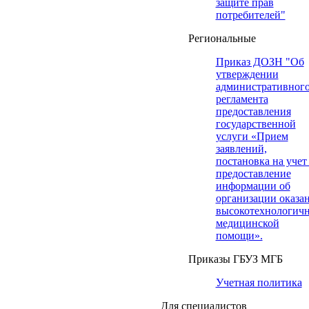
защите прав
потребителей"
Региональные
Приказ ДОЗН "Об
утверждении
административног
регламента
предоставления
государственной
услуги «Прием
заявлений,
постановка на учет
предоставление
информации об
организации оказа
высокотехнологич
медицинской
помощи».
Приказы ГБУЗ МГБ
Учетная политика
Для специалистов