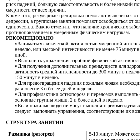
риск падений, большую самостоятельность и более низкий по
смертности от всех причин.
Кроме того, регулярные тренировки помогают вылечиться от
депрессии, а групповые занятия помогают освободиться от 
одиночества. Важно отметить, что наличие хронических забо
противопоказанием к умеренным физическим нагрузкам.
РЕКОМЕНДОВАНО
v
Заниматься физической активностью умеренной интенси
неделю, или высокой интенсивности не менее 75 минут в
иной.
v
Выполнять упражнения аэробной физической активност
v
Для получения дополнительных преимуществ для здоро
активность средней интенсивности до 300 минут в нед
150 минут в неделю.
v
Для предотвращения падения пожилым людям необходи
равновесие 3 и более дней в неделю.
v
Для профилактики остеопороза и переломов выполнять 
основные группы мышц, 2 и более дней в неделю.
v
Если пожилые люди не могут выполнять рекомендуемый
следует выполнять упражнения, соответствующие их воз
СТРУКТУРА ЗАНЯТИЙ
Разминка (разогрев)
5-10 минут. Может сост
гимнастических упраж