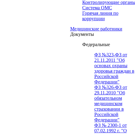
Контролирующие орган
Система ОМС
Горячая линия по
коррупции
Медицинские работники
Документы
Федеральные
ФЗ №323-ФЗ от
21.11.2011 "Об
основах охраны
здоровья граждан в
Российской
Федерации"
ФЗ №326-ФЗ от
29.11.2010 "Об
обязательном
медицинском
страховании в
Российской
Федерации"
ФЗ № 2300-1 от
07.02.1992 г. "О