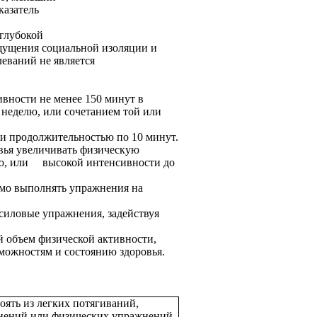
казатель
 глубокой
ощущения социальной изоляции и
леваний не является
вности не менее 150 минут в
 неделю, или сочетанием той или
и продолжительностью по 10 минут.
вья увеличивать физическую
елю, или высокой интенсивности до
мо выполнять упражнения на
силовые упражнения, задействуя
 объем физической активности,
можностям и состоянию здоровья.
оять из легких потягиваний,
нений или физических упражнений