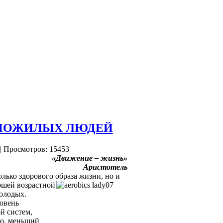
 ПОЖИЛЫХ ЛЮДЕЙ
| Просмотров: 15453
«Движение – жизнь»
Аристотель
лько здорового образа жизни, но и
ршей возрастной
олодых.
овень
й систем,
ию, меньший