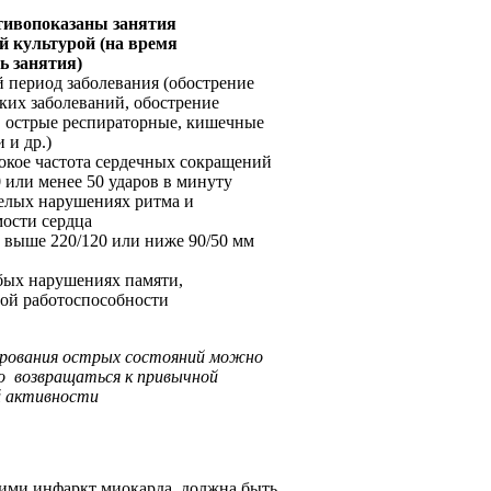
тивопоказаны занятия
й культурой (на время
ь занятия)
 период заболевания (обострение
ких заболеваний, обострение
, острые респираторные, кишечные
 и др.)
окое частота сердечных сокращений
0 или менее 50 ударов в минуту
лых нарушениях ритма и
ости сердца
выше 220/120 или ниже 90/50 мм
ых нарушениях памяти,
ой работоспособности
ирования острых состояний можно
о возвращаться к привычной
й активности
ими инфаркт миокарда, должна быть