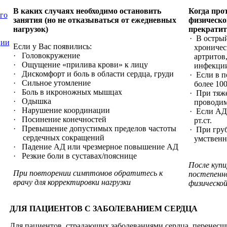
В каких случаях необходимо остановить
Когда про
го
занятия (но не отказываться от ежедневных
физическо
нагрузок)
прекратит
·
В острый
ции
Если у Вас появились:
хроничес
·
Головокружение
артритов
·
Ощущение «прилива крови» к лицу
инфекции
·
Дискомфорт и боль в области сердца, груди
·
Если в п
·
Сильное утомление
более 10
·
Боль в икроножных мышцах
·
При тяже
·
Одышка
проводим
·
Нарушение координации
·
Если АД 
·
Посинение конечностей
рт.ст.
·
Превышение допустимых пределов частоты
·
При груб
сердечных сокращений
умственн
·
Падение АД или чрезмерное повышение АД
·
Резкие боли в суставах/пояснице
После куп
При повторении симптомов обратитесь к
постепенн
врачу для корректировки нагрузки
физическо
ДЛЯ ПАЦИЕНТОВ С ЗАБОЛЕВАНИЕМ СЕРДЦА
Для пациентов, страдающих заболеваниями сердца, перенесш