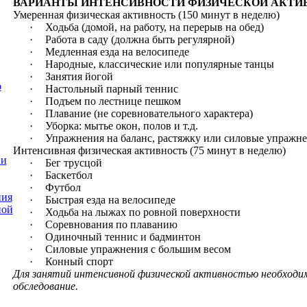
ВАРИАНТЫ ИНТЕНСИВНОСТИ ФИЗИЧЕСКОЙ АКТИ
Умеренная
физическая активность (150 минут в неделю)
·
Ходьба (домой, на работу, на перерыв на обед)
·
Работа в саду (должна быть регулярной)
·
Медленная езда на велосипеде
·
Народные, классические или популярные танцы
·
Занятия йогой
о
·
Настольный парный теннис
·
Подъем по лестнице пешком
·
Плавание (не соревновательного характера)
·
Уборка: мытье окон, полов и т.д.
·
Упражнения на баланс, растяжку или силовые упражн
Интенсивная
физическая активность (75 минут в неделю)
 и
·
Бег трусцой
·
Баскетбол
·
Футбол
ния
·
Быстрая езда на велосипеде
ной
·
Ходьба на лыжах по ровной поверхности
·
Соревнования по плаванию
·
Одиночный теннис и бадминтон
·
Силовые упражнения с большим весом
·
Конный спорт
Для занятий интенсивной
физической активностью необходим
обследование.