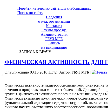
Перейти на версию сайта для слабовидящих
Поиск по сайту
Сведения
о мед. организации
Контакты
Схемы проезда
Администрация
ГБУЗ МГБ
Запись
на вакцинацию
ЗАПИСЬ К ВРАЧУ
ФИЗИЧЕСКАЯ АКТИВНОСТЬ ДЛЯ
Опубликовано 03.10.2016 11:42
|
Автор: ГБУЗ МГБ
|
ии
Физическая активность является основным компонентом не то
лечения
и профилактики многих заболеваний. Для людей ста
группы физическая активность полезна не меньше, чем для м
Физически активные пожилые люди имеют более высокий ур
функциональной адаптации сердечно-сосудистой, дыхательно
лучшую память, умственную работоспособность, координац