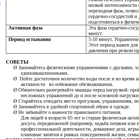
ы
низкой интенсивности 
переходная фаза, позв
сердечно-сосудистой и
подготовиться к физич
Активная фаза
Эта фаза сердечно-сосу
минут.
Период остывания
5-10 минут. Упражнения
Этот период важен для
давления при резком п
СОВЕТЫ
Ø
Занимайтесь физическими упражнениями с друзьями, ч
единомышленниками.
Ø
Пейте достаточное количество воды после и во время 
активности во избежание обезвоживания.
Ø
Обязательно разогревайте мышцы перед нагрузкой: про
несложных упражнений до и после основной нагрузки
Ø
Старайтесь отводить место прогулкам, упражнениям, лю
Ø
Занимайтесь в удобной спортивной обуви и одежде.
Ø
Не забывайте о важности правильного питания.
Для людей в возрасте 65 лет и старше физическая акти
досуга, передвижений (например, ходьба пешком или ез
профессиональной деятельности, домашние дела, игры
плановые занятия в рамках повседневной жизни, семьи