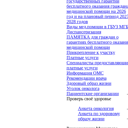
государственных гарантий
бесплатного оказания граждан
медицинской помощи на 2026
год и на плановый период 202
2028 годов
Виды мед.помощи в ГБУЗ МГ
Диспансеризация
ПАМЯТКА для граждан о
гарантиях бесплатного оказан
медицинской помощи
Прикрепление к участку
Платные услуги
Специалисты предоставляющи
платные услуги
Информация ОМС
Рекомендации врача
Здоровый образ жизни
Уголок онколога
Пациентские организации
·
Проверь своё здоровье
Анкета онкология
·
Анкета по здоровому
·
образу жизни