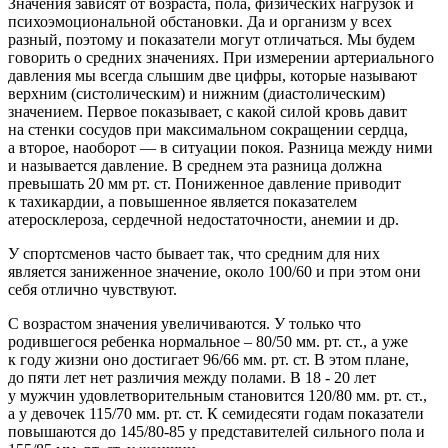
Значения зависят от возраста, пола, физических нагрузок и
психоэмоциональной обстановки. Да и организм у всех
разный, поэтому и показатели могут отличаться. Мы будем
говорить о средних значениях. При измерении артериального
давления мы всегда слышим две цифры, которые называют
верхним (систолическим) и нижним (диастолическим)
значением. Первое показывает, с какой силой кровь давит
на стенки сосудов при максимальном сокращении сердца,
а второе, наоборот — в ситуации покоя. Разница между ними
и называется давление. В среднем эта разница должна
превышать 20 мм рт. ст. Пониженное давление приводит
к тахикардии, а повышенное является показателем
атеросклероза, сердечной недостаточности, анемии и др.
У спортсменов часто бывает так, что средним для них
является заниженное значение, около 100/60 и при этом они
себя отлично чувствуют.
С возрастом значения увеличиваются. У только что
родившегося ребенка нормальное – 80/50 мм. рт. ст., а уже
к году жизни оно достигает 96/66 мм. рт. ст. В этом плане,
до пяти лет нет различия между полами. В 18 - 20 лет
у мужчин удовлетворительным становится 120/80 мм. рт. ст.,
а у девочек 115/70 мм. рт. ст. К семидесяти годам показатели
повышаются до 145/80-85 у представителей сильного пола и