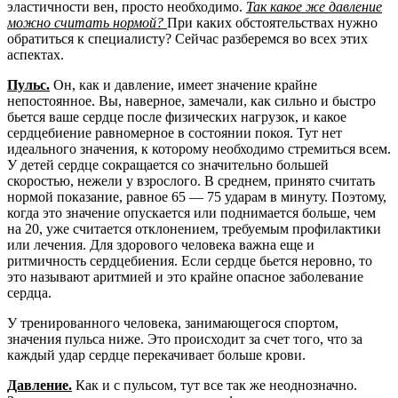
эластичности вен, просто необходимо.
Так какое же давление
можно считать нормой?
При каких обстоятельствах нужно
обратиться к специалисту? Сейчас разберемся во всех этих
аспектах.
Пульс.
Он, как и давление, имеет значение крайне
непостоянное. Вы, наверное, замечали, как сильно и быстро
бьется ваше сердце после физических нагрузок, и какое
сердцебиение равномерное в состоянии покоя. Тут нет
идеального значения, к которому необходимо стремиться всем.
У детей сердце сокращается со значительно большей
скоростью, нежели у взрослого. В среднем, принято считать
нормой показание, равное 65 — 75 ударам в минуту. Поэтому,
когда это значение опускается или поднимается больше, чем
на 20, уже считается отклонением, требуемым профилактики
или лечения. Для здорового человека важна еще и
ритмичность сердцебиения. Если сердце бьется неровно, то
это называют аритмией и это крайне опасное заболевание
сердца.
У тренированного человека, занимающегося спортом,
значения пульса ниже. Это происходит за счет того, что за
каждый удар сердце перекачивает больше крови.
Давление.
Как и с пульсом, тут все так же неоднозначно.