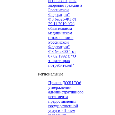
основах охраны
здоровья граждан в
Российской
Федерации"
ФЗ №326-ФЗ от
29.11.2010 "Об
обязательном
медицинском
страховании в
Российской
Федерации"
ФЗ № 2300-1 от
07.02.1992 г. "О
защите прав
потребителей"
Региональные
Приказ ДОЗН "Об
утверждении
административного
регламента
предоставления
государственной
услуги «Прием