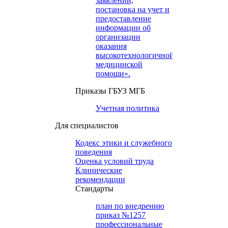
заявлений,
постановка на учет и
предоставление
информации об
организации
оказания
высокотехнологичной
медицинской
помощи».
Приказы ГБУЗ МГБ
Учетная политика
Для специалистов
Кодекс этики и служебного
поведения
Оценка условий труда
Клинические
рекомендации
Cтандарты
план по внедрению
приказ №1257
профессиональные