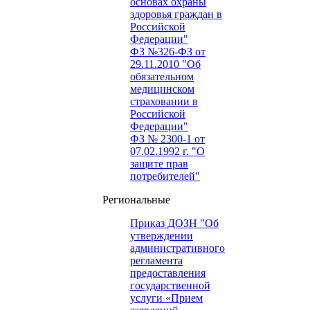
основах охраны
здоровья граждан в
Российской
Федерации"
ФЗ №326-ФЗ от
29.11.2010 "Об
обязательном
медицинском
страховании в
Российской
Федерации"
ФЗ № 2300-1 от
07.02.1992 г. "О
защите прав
потребителей"
Региональные
Приказ ДОЗН "Об
утверждении
административного
регламента
предоставления
государственной
услуги «Прием