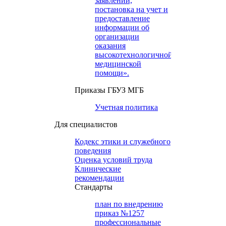
заявлений,
постановка на учет и
предоставление
информации об
организации
оказания
высокотехнологичной
медицинской
помощи».
Приказы ГБУЗ МГБ
Учетная политика
Для специалистов
Кодекс этики и служебного
поведения
Оценка условий труда
Клинические
рекомендации
Cтандарты
план по внедрению
приказ №1257
профессиональные