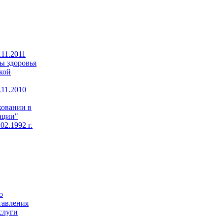
11.2011
ы здоровья
кой
11.2010
ховании в
ации"
02.1992 г.
о
тавления
слуги
,