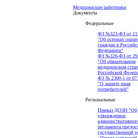
Медицинские работники
Документы
Федеральные
ФЗ №323-ФЗ от 21.
"Об основах охран
граждан в Российс
Федерации"
ФЗ №326-ФЗ от 29.
"Об обязательном
медицинском стра
Российской Федер
ФЗ № 2300-1 от 07.
"О защите прав
потребителей"
Региональные
Приказ ДОЗН "Об
утверждении
административног
регламента предос
государственной у
«Прием заявлений