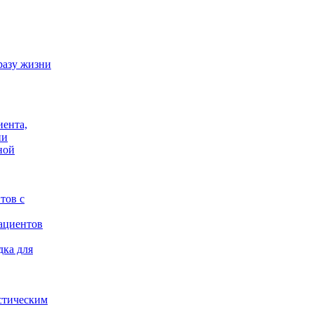
разу жизни
иента,
ии
ной
тов с
ациентов
дка для
стическим