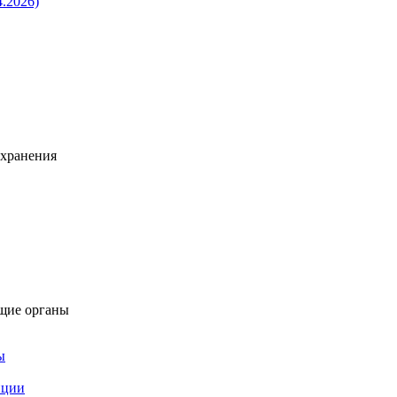
4.2026)
охранения
щие органы
ы
пции