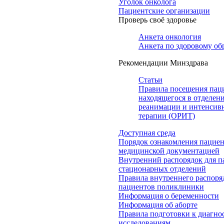
Уголок онколога
Пациентские организации
Проверь своё здоровье
Анкета онкология
Анкета по здоровому об
Рекомендации Минздрава
Статьи
Правила посещения пац
находящегося в отделен
реанимации и интенсив
терапии (ОРИТ)
Доступная среда
Порядок ознакомления пациен
медицинской документацией
Внутренний распорядок для п
стационарных отделений
Правила внутреннего распоря
пациентов поликлиники
Информация о беременности
Информация об аборте
Правила подготовки к диагно
исследованиям