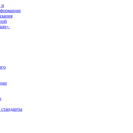
 и
нформации
азания
ной
ощи».
ого
ции
ю
 стандарты