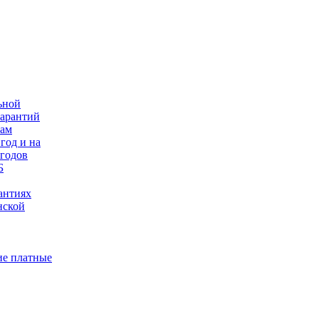
ьной
гарантий
нам
год и на
 годов
Б
антиях
нской
е платные