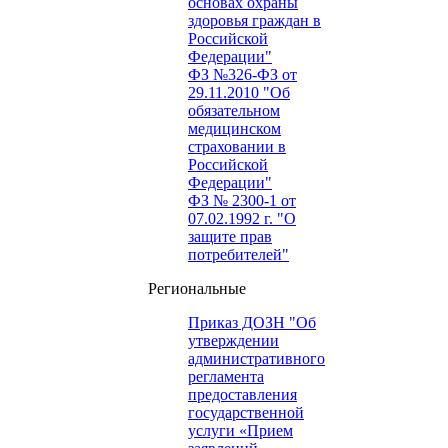
основах охраны
здоровья граждан в
Российской
Федерации"
ФЗ №326-ФЗ от
29.11.2010 "Об
обязательном
медицинском
страховании в
Российской
Федерации"
ФЗ № 2300-1 от
07.02.1992 г. "О
защите прав
потребителей"
Региональные
Приказ ДОЗН "Об
утверждении
административного
регламента
предоставления
государственной
услуги «Прием