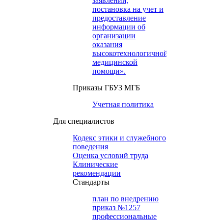
заявлений,
постановка на учет и
предоставление
информации об
организации
оказания
высокотехнологичной
медицинской
помощи».
Приказы ГБУЗ МГБ
Учетная политика
Для специалистов
Кодекс этики и служебного
поведения
Оценка условий труда
Клинические
рекомендации
Cтандарты
план по внедрению
приказ №1257
профессиональные