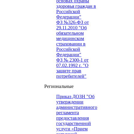
основах охраны
здоровья граждан в
Российской
Федерации"
ФЗ №326-ФЗ от
29.11.2010 "Об
обязательном
медицинском
страховании в
Российской
Федерации"
ФЗ № 2300-1 от
07.02.1992 г. "О
защите прав
потребителей"
Региональные
Приказ ДОЗН "Об
утверждении
административного
регламента
предоставления
государственной
услуги «Прием