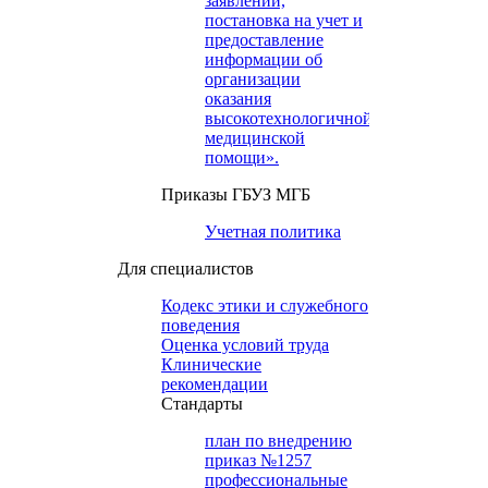
заявлений,
постановка на учет и
предоставление
информации об
организации
оказания
высокотехнологичной
медицинской
помощи».
Приказы ГБУЗ МГБ
Учетная политика
Для специалистов
Кодекс этики и служебного
поведения
Оценка условий труда
Клинические
рекомендации
Cтандарты
план по внедрению
приказ №1257
профессиональные