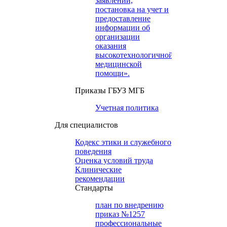
заявлений,
постановка на учет и
предоставление
информации об
организации
оказания
высокотехнологичной
медицинской
помощи».
Приказы ГБУЗ МГБ
Учетная политика
Для специалистов
Кодекс этики и служебного
поведения
Оценка условий труда
Клинические
рекомендации
Cтандарты
план по внедрению
приказ №1257
профессиональные