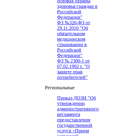
основах охраны
здоровья граждан в
Российской
Федерации"
ФЗ №326-ФЗ от
29.11.2010 "Об
обязательном
медицинском
страховании в
Российской
Федерации"
ФЗ № 2300-1 от
07.02.1992 г. "О
защите прав
потребителей"
Региональные
Приказ ДОЗН "Об
утверждении
административного
регламента
предоставления
государственной
услуги «Прием