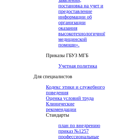
заявлений,
постановка на учет и
предоставление
информации об
организации
оказания
высокотехнологичной
медицинской
помощи».
Приказы ГБУЗ МГБ
Учетная политика
Для специалистов
Кодекс этики и служебного
поведения
Оценка условий труда
Клинические
рекомендации
Cтандарты
план по внедрению
приказ №1257
профессиональные