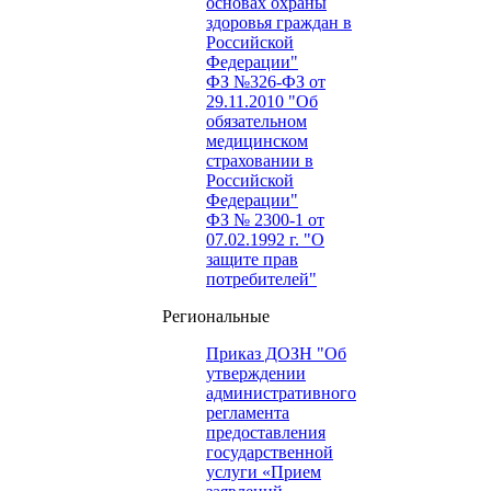
основах охраны
здоровья граждан в
Российской
Федерации"
ФЗ №326-ФЗ от
29.11.2010 "Об
обязательном
медицинском
страховании в
Российской
Федерации"
ФЗ № 2300-1 от
07.02.1992 г. "О
защите прав
потребителей"
Региональные
Приказ ДОЗН "Об
утверждении
административного
регламента
предоставления
государственной
услуги «Прием