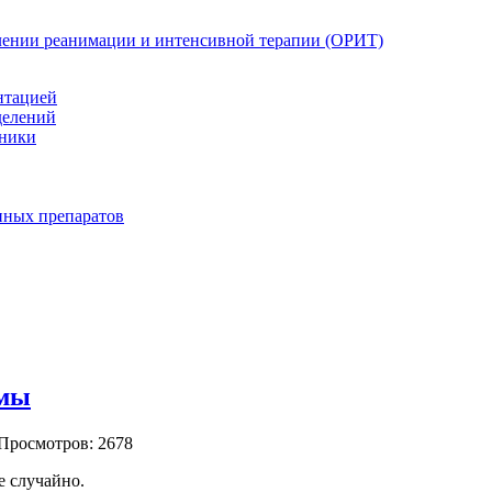
елении реанимации и интенсивной терапии (ОРИТ)
нтацией
делений
иники
нных препаратов
омы
 Просмотров: 2678
е случайно.