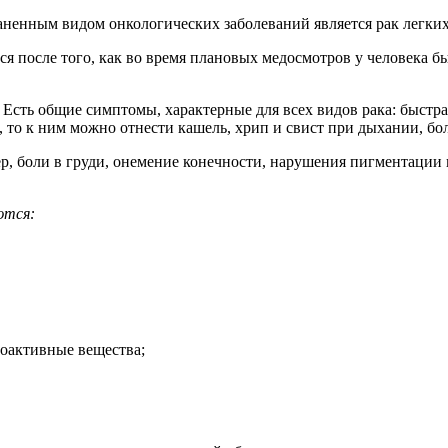
аненным видом онкологических заболеваний является рак легких
тся после того, как во время плановых медосмотров у человека 
. Есть общие симптомы, характерные для всех видов рака: быстр
 то к ним можно отнести кашель, хрип и свист при дыхании, бо
р, боли в груди, онемение конечности, нарушения пигментации
ются:
иоактивные вещества;