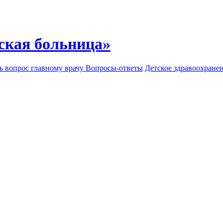
ская больница»
ь вопрос главному врачу
Вопросы-ответы
Детское здравоохране