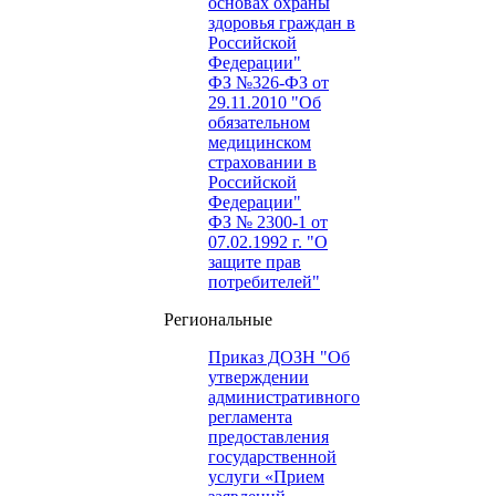
основах охраны
здоровья граждан в
Российской
Федерации"
ФЗ №326-ФЗ от
29.11.2010 "Об
обязательном
медицинском
страховании в
Российской
Федерации"
ФЗ № 2300-1 от
07.02.1992 г. "О
защите прав
потребителей"
Региональные
Приказ ДОЗН "Об
утверждении
административного
регламента
предоставления
государственной
услуги «Прием