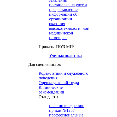
заявлений,
постановка на учет и
предоставление
информации об
организации
оказания
высокотехнологичной
медицинской
помощи».
Приказы ГБУЗ МГБ
Учетная политика
Для специалистов
Кодекс этики и служебного
поведения
Оценка условий труда
Клинические
рекомендации
Cтандарты
план по внедрению
приказ №1257
профессиональные