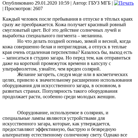
Опубликовано 29.01.2020 10:59
|
Автор: ГБУЗ МГБ
|
| Просмотров: 2607
Каждый человек после пребывания в отпуске в тёплых краях
сразу же преображается. Кожа получает красивый ровный
смугловатый цвет. Всё это действие солнечных лучей и
выработка специального пигмента – меланина.
Но что делать поздней осенью, зимой и весной, когда
кожа совершенно белая и неприглядная, а отпуск в теплые
края очень отдаленная перспектива? Казалось бы, выход есть
– записаться в студию загара. Но перед тем, как отправиться
даже на короткий промежуток времени в капсулу с
ультрафиолетом, узнайте, чем вреден солярий.
Желание загореть, следуя моде или в косметических
целях, привело к значительному расширению использования
оборудования для искусственного загара, в основном, в
развитых странах. Популярность такого оборудования
продолжает расти, особенно среди молодых женщин.
Оборудование, используемое в соляриях, и
специальные лампы являются устройствами для
искусственного загара, которые, как утверждается,
предоставляют эффективную, быструю и безвредную
альтернативу естественному солнечному свету. Однако все