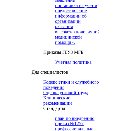
заявлений,
постановка на учет и
предоставление
информации об
организации
оказания
высокотехнологичной
медицинской
помощи».
Приказы ГБУЗ МГБ
Учетная политика
Для специалистов
Кодекс этики и служебного
поведения
Оценка условий труда
Клинические
рекомендации
Cтандарты
план по внедрению
приказ №1257
профессиональные