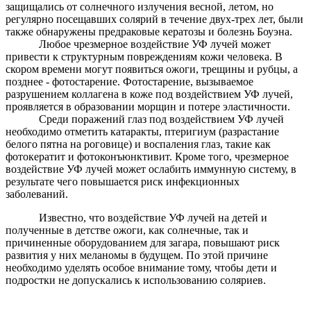
защищались от солнечного излучения весной, летом, но
регулярно посещавших солярий в течение двух-трех лет, были
также обнаружены предраковые кератозы и болезнь Боуэна.
Любое чрезмерное воздействие УФ лучей может
привести к структурным повреждениям кожи человека. В
скором времени могут появиться ожоги, трещины и рубцы, а
позднее - фотостарение. Фотостарение, вызываемое
разрушением коллагена в коже под воздействием УФ лучей,
проявляется в образовании морщин и потере эластичности.
Среди поражений глаз под воздействием УФ лучей
необходимо отметить катаракты, птеригиум (разрастание
белого пятна на роговице) и воспаления глаз, такие как
фотокератит и фотоконъюнктивит. Кроме того, чрезмерное
воздействие УФ лучей может ослабить иммунную систему, в
результате чего повышается риск инфекционных
заболеваний.
Известно, что воздействие УФ лучей на детей и
полученные в детстве ожоги, как солнечные, так и
причиненные оборудованием для загара, повышают риск
развития у них меланомы в будущем. По этой причине
необходимо уделять особое внимание тому, чтобы дети и
подростки не допускались к использованию соляриев.