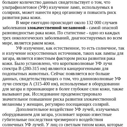
большее количество данных свидетельствует о том, что
ультрафиолетовое (УФ) излучение ламп, используемых в
соляриях, может нанести вред организму и повысить риск
развития рака кожи.
В мире ежегодно происходит около 132 000 случаев
заболевания
злокачественной меланомой
- самой опасной
разновидностью рака кожи. По статистике - одно из каждых
трех онкологических заболеваний, диагностируемых во всем
мире, является раком кожи.
УФ излучение, как естественное, то есть солнечное, так
и излучение искусственных источников, таких как лампы для
загара, является известным фактором риска развития рака
кожи. Было установлено, что коротковолновые УФ лучи
спектра В (280-315 нм) являются канцерогенными для
подопытных животных. Сейчас появляется все больше
данных, свидетельствующих о том, что длинноволновые УФ
лучи спектра А (315-400 нм), используемые в оборудовании
для загара и проникающие в более глубокие слои кожи, также
вызывают рак. Исследование продемонстрировало
значительное повышение риска развития злокачественной
меланомы у женщин, регулярно посещающих солярий.
Дополнительное воздействие УФ лучей, излучаемых
оборудованием для загара, усиливает хорошо известные
губительные последствия чрезмерного воздействия
солнечных УФ лучей. У лиц со светлым типом кожи, которые