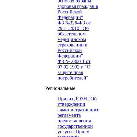
основах охраны
здоровья граждан в
Российской
Федерации"
ФЗ №326-ФЗ от
29.11.2010 "Об
обязательном
медицинском
страховании в
Российской
Федерации"
ФЗ № 2300-1 от
07.02.1992 г. "О
защите прав
потребителей"
Региональные
Приказ ДОЗН "Об
утверждении
административного
регламента
предоставления
государственной
услуги «Прием