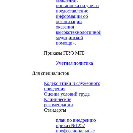
заявлений,
постановка на учет и
предоставление
информации об
организации
оказания
высокотехнологичной
медицинской
помощи».
Приказы ГБУЗ МГБ
Учетная политика
Для специалистов
Кодекс этики и служебного
поведения
Оценка условий труда
Клинические
рекомендации
Cтандарты
план по внедрению
приказ №1257
профессиональные