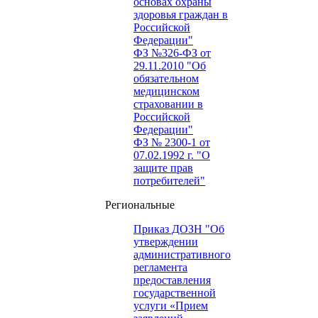
основах охраны
здоровья граждан в
Российской
Федерации"
ФЗ №326-ФЗ от
29.11.2010 "Об
обязательном
медицинском
страховании в
Российской
Федерации"
ФЗ № 2300-1 от
07.02.1992 г. "О
защите прав
потребителей"
Региональные
Приказ ДОЗН "Об
утверждении
административного
регламента
предоставления
государственной
услуги «Прием