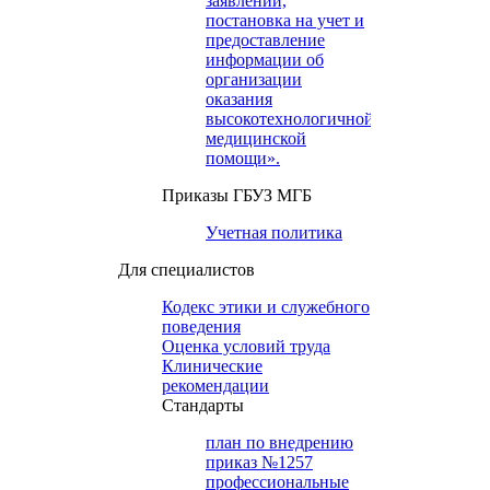
заявлений,
постановка на учет и
предоставление
информации об
организации
оказания
высокотехнологичной
медицинской
помощи».
Приказы ГБУЗ МГБ
Учетная политика
Для специалистов
Кодекс этики и служебного
поведения
Оценка условий труда
Клинические
рекомендации
Cтандарты
план по внедрению
приказ №1257
профессиональные