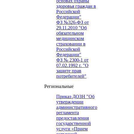
основах охраны
здоровья граждан в
Российской
Федерации"
ФЗ №326-ФЗ от
29.11.2010 "Об
обязательном
медицинском
страховании в
Российской
Федерации"
ФЗ № 2300-1 от
07.02.1992 г. "О
защите прав
потребителей"
Региональные
Приказ ДОЗН "Об
утверждении
административного
регламента
предоставления
государственной
услуги «Прием