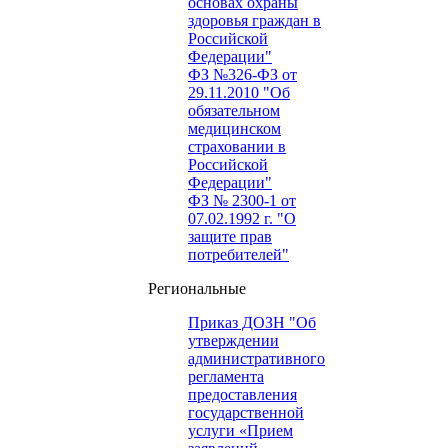
основах охраны
здоровья граждан в
Российской
Федерации"
ФЗ №326-ФЗ от
29.11.2010 "Об
обязательном
медицинском
страховании в
Российской
Федерации"
ФЗ № 2300-1 от
07.02.1992 г. "О
защите прав
потребителей"
Региональные
Приказ ДОЗН "Об
утверждении
административного
регламента
предоставления
государственной
услуги «Прием