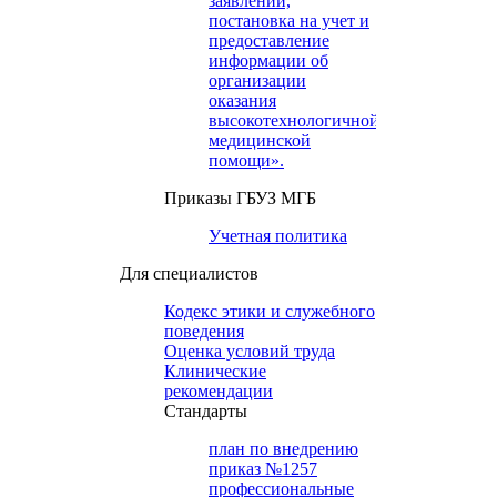
заявлений,
постановка на учет и
предоставление
информации об
организации
оказания
высокотехнологичной
медицинской
помощи».
Приказы ГБУЗ МГБ
Учетная политика
Для специалистов
Кодекс этики и служебного
поведения
Оценка условий труда
Клинические
рекомендации
Cтандарты
план по внедрению
приказ №1257
профессиональные