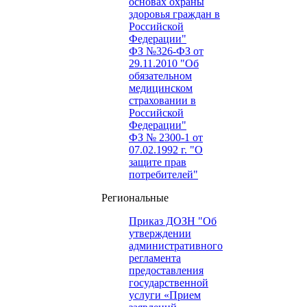
основах охраны
здоровья граждан в
Российской
Федерации"
ФЗ №326-ФЗ от
29.11.2010 "Об
обязательном
медицинском
страховании в
Российской
Федерации"
ФЗ № 2300-1 от
07.02.1992 г. "О
защите прав
потребителей"
Региональные
Приказ ДОЗН "Об
утверждении
административного
регламента
предоставления
государственной
услуги «Прием