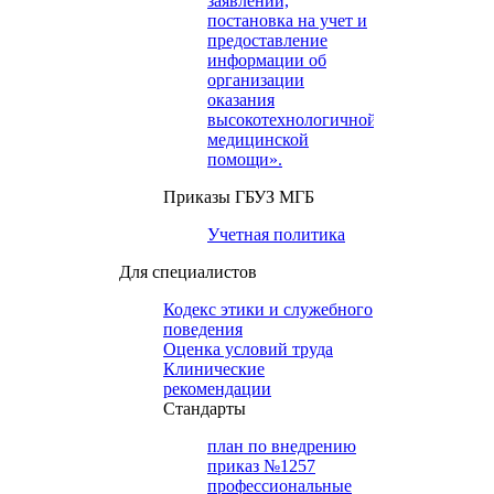
заявлений,
постановка на учет и
предоставление
информации об
организации
оказания
высокотехнологичной
медицинской
помощи».
Приказы ГБУЗ МГБ
Учетная политика
Для специалистов
Кодекс этики и служебного
поведения
Оценка условий труда
Клинические
рекомендации
Cтандарты
план по внедрению
приказ №1257
профессиональные