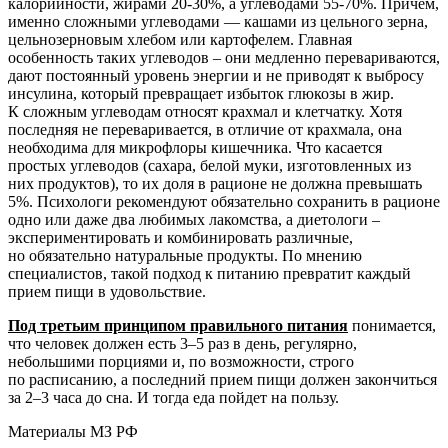
калорийности, жирами 20-30%, а углеводами 55-70%. Причем,
именно сложными углеводами — кашами из цельного зерна,
цельнозерновым хлебом или картофелем. Главная
особенность таких углеводов – они медленно перевариваются,
дают постоянный уровень энергии и не приводят к выбросу
инсулина, который превращает избыток глюкозы в жир.
К сложным углеводам относят крахмал и клетчатку. Хотя
последняя не переваривается, в отличие от крахмала, она
необходима для микрофлоры кишечника. Что касается
простых углеводов (сахара, белой муки, изготовленных из
них продуктов), то их доля в рационе не должна превышать
5%. Психологи рекомендуют обязательно сохранить в рационе
одно или даже два любимых лакомства, а диетологи –
экспериментировать и комбинировать различные,
но обязательно натуральные продукты. По мнению
специалистов, такой подход к питанию превратит каждый
прием пищи в удовольствие.
Под третьим принципом правильного питания
понимается,
что человек должен есть 3–5 раз в день, регулярно,
небольшими порциями и, по возможности, строго
по расписанию, а последний прием пищи должен закончиться
за 2–3 часа до сна. И тогда еда пойдет на пользу.
Материалы МЗ РФ