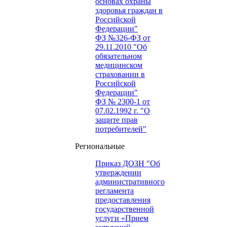
основах охраны
здоровья граждан в
Российской
Федерации"
ФЗ №326-ФЗ от
29.11.2010 "Об
обязательном
медицинском
страховании в
Российской
Федерации"
ФЗ № 2300-1 от
07.02.1992 г. "О
защите прав
потребителей"
Региональные
Приказ ДОЗН "Об
утверждении
административного
регламента
предоставления
государственной
услуги «Прием