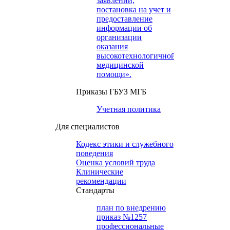
заявлений,
постановка на учет и
предоставление
информации об
организации
оказания
высокотехнологичной
медицинской
помощи».
Приказы ГБУЗ МГБ
Учетная политика
Для специалистов
Кодекс этики и служебного
поведения
Оценка условий труда
Клинические
рекомендации
Cтандарты
план по внедрению
приказ №1257
профессиональные