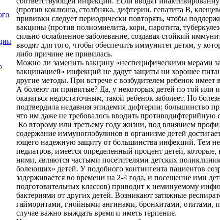
соответствующей инфекции. Если вводят инактивированн
(против кок­люша, столбняка, дифтерии, гепатита В, клещев
ого
прививки следует периодически повторять, чтобы поддержи
вакцины (против полиомиелита, кори, паротита, туберкулез
сильно ослаб­ленное заболевание, создавая стойкий иммуни
ции
вводят для того, чтобы обеспечить иммуни­тет детям, у кот
либо при­чине не привилась.
Можно ли заменить вакцину «неспецифическими мерами за
ю
вакцинацией» инфекций не дадут защиты ни хорошее питани
другие методы. При встрече с возбудителем ребенок имеет 
А болеют ли привитые? Да, у некоторых детей по той или
оказаться недостаточным, такой ребенок заболеет. Но болез
подтвердила недавняя эпидемия дифтерии; большинство пр
что им даже не требовалось вводить противодифтерийную 
Ко второму или третьему году жизни, под влиянием про­ф
содержание иммуноглобулинов в организме детей достигает
ющего надежную защиту от большинства инфекций. Тем не
педиатров, имеется оп­ределенный процент детей, которые,
ними, являются частыми посетителями детских поликлиник
болеющих» де­тей. У подобного контингента пациентов соз
задерживается во времени на 2-4 года, и посе­щение ими де
подготови­тельных классов) приводит к неминуемому инф
бактериями от других детей. Возникают затяжные респир
гайморитами, гнойными ангинами, бронхитами, отитами, п
случае важно выждать время и иметь терпение.