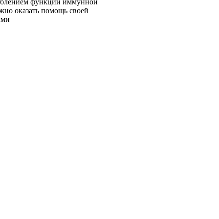
слаблением функций иммунной
ажно оказать помощь своей
ами