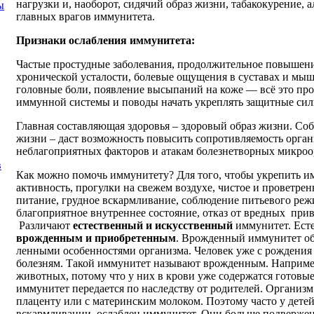
нагрузки и, наоборот, сидячий образ жизни, табакокурение, а
ы
главных врагов иммунитета.
Признаки ослабления иммунитета:
Частые простудные заболевания, продолжительное повышен
хронической усталости, болевые ощущения в суставах и мыш
головные боли, появление высыпаний на коже — всё это пр
иммунной системы и поводы начать укреплять защитные силы
Главная составляющая здоровья – здоровый образ жизни. Со
жизни – даст возможность повысить сопротивляемость орга
неблагоприятных факторов и атакам болезнетворных микроо
в
Как можно помочь иммунитету? Для того, чтобы укрепить и
активность, прогулки на свежем воздухе, чистое и проветре
питание, грудное вскармливание, соблюдение питьевого реж
благоприятное внутреннее состояние, отказ от вредных при
Различают
естественный и искусственный
иммунитет. Ест
врожденным и при­обретенным
. Врожденный иммунитет об
ленными особенностями организма. Человек уже с рождени
болезням. Такой иммунитет называют врожденным. Наприме
животных, потому что у них в крови уже содержатся готовы
иммунитет передается по наследству от роди­телей. Организм
плаценту или с материнским молоком. Поэтому часто у детей
вскармливании, ослаблен иммуни­тет. Они больше подверж