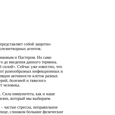
редставляет собой защитно-
лезнетворных агентов.
иковым и Пастером. Но само
о до введения данного термина.
 силой». Сейчас уже известно, что
а от разнообразных инфекционных и
ляции активности клеток разных
ерий, болезней и тяжелого
т человека.
а. Сила иммунитета, как и наше
жизни, который мы выбираем.
– частые стрессы, неправильное
олнце, слишком большие физические