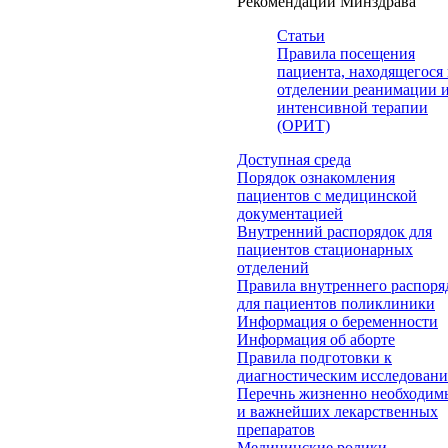
Рекомендации Минздрава
Статьи
Правила посещения
пациента, находящегося 
отделении реанимации 
интенсивной терапии
(ОРИТ)
Доступная среда
Порядок ознакомления
пациентов с медицинской
документацией
Внутренний распорядок для
пациентов стационарных
отделений
Правила внутреннего распоря
для пациентов поликлиники
Информация о беременности
Информация об аборте
Правила подготовки к
диагностическим исследован
Перечнь жизненно необходим
и важнейших лекарственных
препаратов
Медицинские ролики