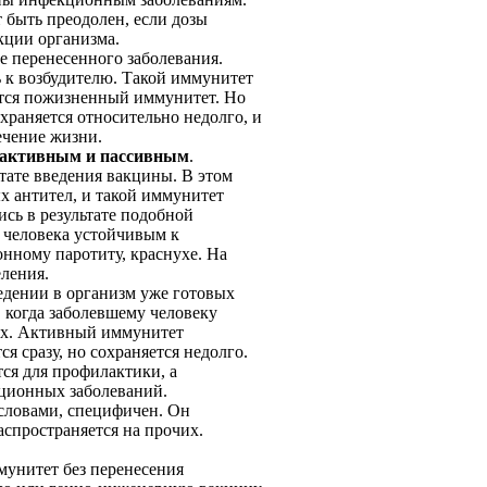
 быть преодолен, если дозы
кции организма.
е перенесенного заболевания.
 к возбудителю. Такой иммуни­тет
ается пожизненный иммунитет. Но
храняется относительно недолго, и
течение жизни.
активным и пассивным
.
тате введения вакцины. В этом
ых антител, и такой иммунитет
ись в результате подобной
я человека устойчивым к
онному паротиту, краснухе. На
ления.
дении в организм уже готовых
, когда заболевшему человеку
ых. Активный иммунитет
ся сразу, но сохраняется недолго.
ся для профилактики, а
кционных заболеваний.
словами, специфичен. Он
аспространяется на прочих.
унитет без перенесения