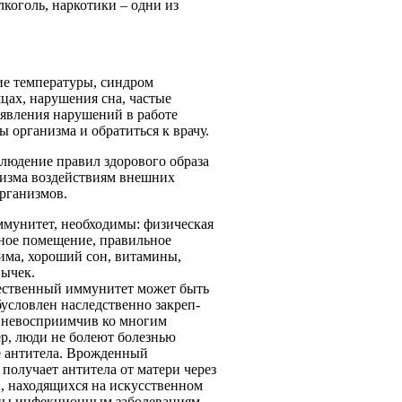
лкоголь, наркотики – одни из
ие температуры, синдром
цах, нарушения сна, частые
оявления нарушений в работе
 организма и обратиться к врачу.
блюдение правил здорового образа
низма воздействиям внешних
рганизмов.
ммунитет, необходимы: физическая
нное помещение, правильное
има, хороший сон, витамины,
вычек.
ественный иммунитет может быть
условлен наследственно закреп­
я невосприимчив ко многим
р, люди не болеют болезнью
е антитела. Врожденный
 получает антитела от матери через
, находя­щихся на искусственном
ены инфекционным заболеваниям.