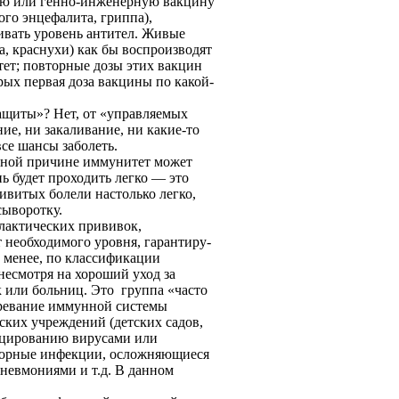
ую или генно-инженерную вакцину
ого энцефалита, гриппа),
вать уровень анти­тел. Живые
а, краснухи) как бы воспроизводят
тет; повторные дозы этих вакцин
орых первая доза вакцины по какой-
щиты»? Нет, от «управляемых
е, ни закаливание, ни ка­кие-то
все шансы заболеть.
 иной причине иммунитет может
нь будет проходить легко — это
ивитых болели настолько легко,
сыворотку.
илактических прививок,
 необходимого уровня, гарантиру­
 менее, по классификации
 несмотря на хороший уход за
 или больниц. Это группа «часто
ревание иммун­ной системы
тских учреждений (детских садов,
ицированию вирусами или
аторные инфекции, осложняющиеся
невмониями и т.д. В данном