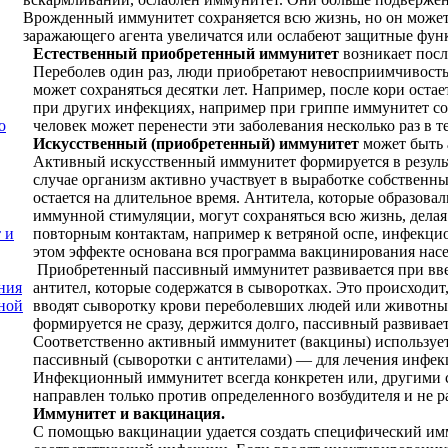
Врожденный иммунитет сохраняется всю жизнь, но он может
заражающего агента увеличатся или ослабеют защитные фун
Естественный приобретенный иммунитет
возникает посл
Переболев один раз, люди при­обретают невосприимчивость
может сохраняться десятки лет. Например, после кори ост
при других инфекци­ях, например при гриппе иммунитет со
человек может перенести эти забо­левания несколько раз в 
о
Искусственный (приобретенный) иммунитет
может быть
Активный искусственный иммуни­тет формируется в резуль
случае организм активно участвует в вы­работке собственн
остается на длительное время. Антитела, которые образовал
иммунной стимуляции, могут сохраняться всю жизнь, де­ла
повторным контактам, напри­мер к ветряной оспе, инфекци
 и
этом эффекте основана вся программа вакцинирования насе
Приобретенный пассивный иммунитет развивается при вве
антител, которые содержатся в сыворотках. Это происходит
ния
вводят сыворотку крови переболевших людей или животн
ной
формируется не сразу, держится дол­го, пассивный развивает
Соответственно активный иммунитет (вакцины) использует­
пассивный (сыворотки с антитела­ми) — для лечения инфе
Инфекционный иммунитет всегда конкретен или, други­ми 
направлен только против опре­деленного возбудителя и не р
Иммунитет и вакцинация.
С помощью вакцинации удается создать специфический имм