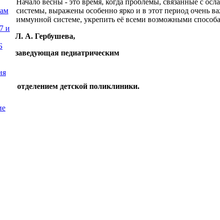
Начало весны - это время, когда проблемы, связанные с о
системы, выражены особенно ярко и в этот период очень в
нам
иммунной системе, укрепить её всеми возможными способ
7 и
Л. А. Гербушева,
Б
заведующая педиатрическим
ия
отделением детской поликлиники.
ие