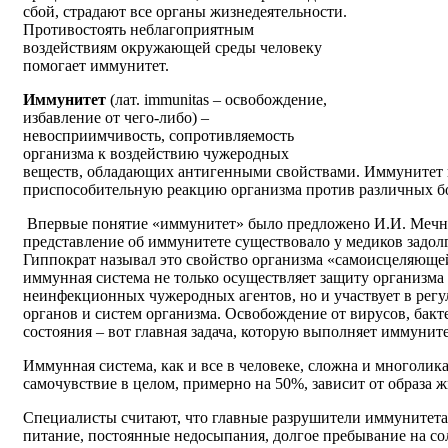
сбой, страдают все органы жизнедеятельности.
Противостоять неблагоприятным
воздействиям окружающей среды человеку
помогает иммунитет.
Иммунитет
(лат. immunitas – освобождение,
избавление от чего-либо) –
невосприимчивость, сопротивляемость
организма к воздействию чужеродных
веществ, обладающих антигенными свойствами. Иммунитет п
приспособительную реакцию организма против различных бо
Впервые понятие «иммунитет» было предложено И.И. Мечн
представление об иммунитете существовало у медиков задолг
Гиппократ называл это свойство организма «самоисцеляющей
иммунная система не только осуществляет защиту организм
неинфекционных чужеродных агентов, но и участвует в регу
органов и систем организма. Освобождение от вирусов, бакт
состояния – вот главная задача, которую выполняет иммуните
Иммунная система, как и все в человеке, сложна и многолик
самочувствие в целом, примерно на 50%, зависит от образа 
Специалисты считают, что главные разрушители иммунитета 
питание, постоянные недосыпания, долгое пребывание на с