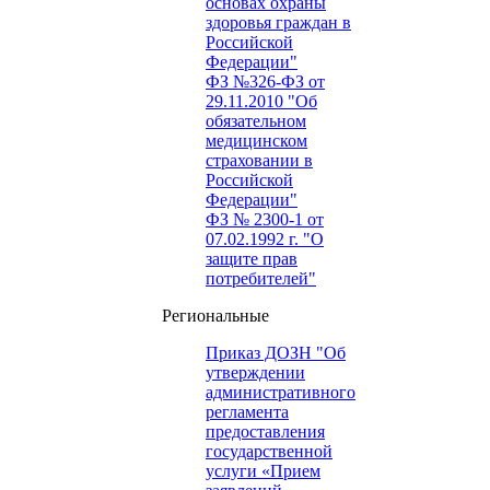
основах охраны
здоровья граждан в
Российской
Федерации"
ФЗ №326-ФЗ от
29.11.2010 "Об
обязательном
медицинском
страховании в
Российской
Федерации"
ФЗ № 2300-1 от
07.02.1992 г. "О
защите прав
потребителей"
Региональные
Приказ ДОЗН "Об
утверждении
административного
регламента
предоставления
государственной
услуги «Прием