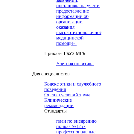
заявлений,
постановка на учет и
предоставление
информации об
организации
оказания
высокотехнологичной
медицинской
помощи».
Приказы ГБУЗ МГБ
Учетная политика
Для специалистов
Кодекс этики и служебного
поведения
Оценка условий труда
Клинические
рекомендации
Cтандарты
план по внедрению
приказ №1257
профессиональные