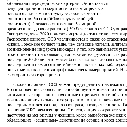
заболеванияпериферических артерий. Ониостаются
ведущей причиной смертностиво всем мире. ССЗ
остаются лидерами в структурезаболеваемости и
смертностив России (56%в структуре общей
смертности). Согласно статистике Всемирной
организации здравоохранения (ВОЗ)ежегодно от ССЗ умирают
Ожидается, чток 2020 г. число смертей достигнет во всем мир
Распространенность ССЗ увеличивается в связи со старением
жизни. Горожане болеют чаще, чем сельские жители. Длитель
возникновение инфаркта миокарда у тех, кто занимается ум
ответственности и малыми физическими нагрузками. Эта раз
последние 20-30 лет, что может быть связано с глобальным н
последнихчетырех десятилетийво многих странах наблюдаетс
новых методов леченияипрофилактическихмероприятий. На
со стороны факторов риска.
Около половины ССЗ можно предупредить и избежать при
Возникновению заболевания способствуют множество причин,
занимают факторы риска, связанные с привычками и образом
можно повлиять, называются устранимыми, а на которые не
последним относятся пол, возраст, раса, наследственность.
развитию ИБС, чем женщины. Эта тенденция сохраняется при
наступления менопаузы у женщин, когда выработка женских
обладающих «защитным» действием на сердце и коронарные 