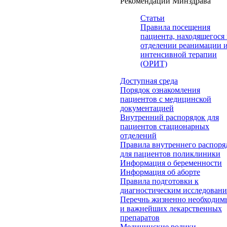
Рекомендации Минздрава
Статьи
Правила посещения
пациента, находящегося 
отделении реанимации 
интенсивной терапии
(ОРИТ)
Доступная среда
Порядок ознакомления
пациентов с медицинской
документацией
Внутренний распорядок для
пациентов стационарных
отделений
Правила внутреннего распоря
для пациентов поликлиники
Информация о беременности
Информация об аборте
Правила подготовки к
диагностическим исследован
Перечнь жизненно необходим
и важнейших лекарственных
препаратов
Медицинские ролики