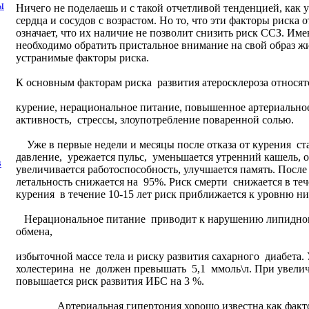
ы
Ничего не поделаешь и с такой отчетливой тенденцией, как
сердца и сосудов с возрастом. Но то, что эти факторы риска 
означает, что их наличие не позволит снизить риск ССЗ. Им
необходимо обратить пристальное внимание на свой образ ж
устранимые факторы риска.
К основным факторам риска развития атеросклероза относят
курение, нерациональное питание, повышенное артериально
активность, стрессы, злоупотребление поваренной солью.
Уже в первые недели и месяцы после отказа от курения ст
давление, урежается пульс, уменьшается утренний кашель, о
в
увеличивается работоспособность, улучшается память. Посл
летальность снижается на 95%. Риск смерти снижается в теч
курения в течение 10-15 лет риск приближается к уровню н
Нерациональное питание приводит к нарушению липидного
обмена,
избыточной массе тела и риску развития сахарного диабета. 
холестерина не должен превышать 5,1 ммоль\л. При увели
повышается риск развития ИБС на 3 %.
Артериальная гипертония хорошо известна как факто