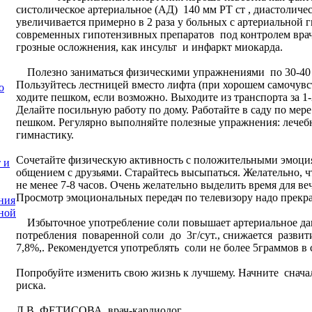
систолическое артериальное (АД) 140 мм РТ ст , диастоличе
увеличивается примерно в 2 раза у больных с артериальной
современных гипотензивных препаратов под контролем вра
грозные осложнения, как инсульт и инфаркт миокарда.
Полезно заниматься физическими упражнениями по 30-40 ми
Пользуйтесь лестницей вместо лифта (при хорошем самочувс
о
ходите пешком, если возможно. Выходите из транспорта за 1-
Делайте посильную работу по дому. Работайте в саду по мер
пешком. Регулярно выполняйте полезные упражнения: лечеб
гимнастику.
Сочетайте физическую активность с положительными эмоция
 и
общением с друзьями. Старайтесь высыпаться. Желательно, 
не менее 7-8 часов. Очень желательно выделить время для ве
Просмотр эмоциональных передач по телевизору надо прекраща
ния
ной
Избыточное употребление соли повышает артериальное д
потребления поваренной соли до 3г/сут., снижается развити
7,8%,. Рекомендуется употреблять соли не более 5граммов в 
Попробуйте изменить свою жизнь к лучшему. Начните сначал
риска.
Л.В. ФЕТИСОВА, врач-кардиолог.