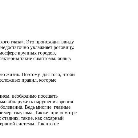
хого глаза». Это происходит ввиду
, недостаточно увлажняет роговицу.
тмосфере крупных городов,
арактерны такие симптомы: боль в
ю жизнь. Поэтому для того, чтобы
несложных правил, которые
ением, необходимо посещать
лько обнаружить нарушения зрения
заболевания. Ведь многие глазные
ример: глаукома. Также при осмотре
 стадиях, такие, как сахарный
нервной системы. Так что не