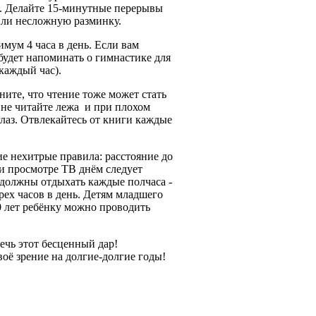
. Делайте 15-минутные перерывы
или несложную разминку.
ум 4 часа в день. Если вам
 будет напоминать о гимнастике для
каждый час).
ните, что чтение тоже может стать
не читайте лежа и при плохом
глаз. Отвлекайтесь от книги каждые
е нехитрые правила: расстояние до
ри просмотре ТВ днём следует
а должны отдыхать каждые полчаса -
рех часов в день. Детям младшего
0 лет ребёнку можно проводить
ечь этот бесценный дар!
оё зрение на долгие-долгие годы!