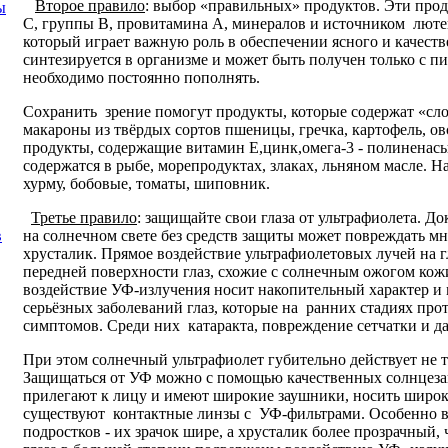
Второе правило
: выбор «правильных» продуктов. Эти про
ы
С, группы В, провитамина А, минералов и источником лютеин
который играет важную роль в обеспечении ясного и качест
синтезируется в организме и может быть получен только с п
необходимо постоянно пополнять.
Сохранить зрение помогут продукты, которые содержат «сл
макароны из твёрдых сортов пшеницы, гречка, картофель, о
продукты, содержащие витамин Е,цинк,омега-3 - полинена
содержатся в рыбе, морепродуктах, злаках, льняном масле. На
хурму, бобовые, томаты, шиповник.
Третье правило
: защищайте свои глаза от ультрафиолета. Д
на солнечном свете без средств защиты может повреждать мно
в
хрусталик. Прямое воздействие ультрафиолетовых лучей на 
передней поверхности глаз, схожие с солнечным ожогом кож
воздействие УФ-излучения носит накопительный характер и 
серьёзных заболеваний глаз, которые на ранних стадиях про
симптомов. Среди них катаракта, повреждение сетчатки и да
При этом солнечный ультрафиолет губительно действует не т
Защищаться от УФ можно с помощью качественных солнцезащ
прилегают к лицу и имеют широкие заушники, носить широ
существуют контактные линзы с УФ-фильтрами. Особенно ва
подростков - их зрачок шире, а хрусталик более прозрачный, 