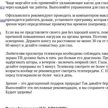
Чаще моргайте или применяйте увлажняющие капли для глаз
через каждый час работы. Выполняйте упражнения для глаз 
ого
Офтальмологи рекомендуют проводить за компьютером максим
приходится работать дольше, установите программу, которая
ции
зрения через определённые промежутки времени (например, 
Если вы не представляете своего дня без хорошей книги, пом
ю
причиной повышенных нагрузок на органы зрения. Поэтому 
освещении. Держите книгу на расстоянии не менее 30 см от 
60 минут и делайте гимнастику для глаз.
Любителям просмотра телевизора необходимо соблюдать таки
экрана ТВ должно быть в пять раз больше его диагонали. П
задёргивать шторы, а вечером - включать неяркий свет. Глаз
делайте перерывы по 5 минут. Телевизор смотрите не более т
возраста вообще не рекомендуют смотреть телепередачи. С 1
перед телеэкраном не более часа в день.
Зрение – это драгоценный подарок природы! Так давайте бер
Выполняйте эти несложные рекомендации, и вы сохраните св
Будьте здоровы!