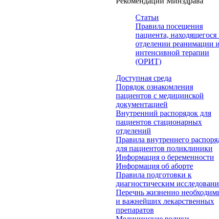
Рекомендации Минздрава
Статьи
Правила посещения
пациента, находящегося 
отделении реанимации 
интенсивной терапии
(ОРИТ)
Доступная среда
Порядок ознакомления
пациентов с медицинской
документацией
Внутренний распорядок для
пациентов стационарных
отделений
Правила внутреннего распоря
для пациентов поликлиники
Информация о беременности
Информация об аборте
Правила подготовки к
диагностическим исследован
Перечнь жизненно необходим
и важнейших лекарственных
препаратов
Медицинские ролики