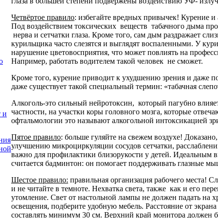
глаза в большей степени подвержены воздействию УФ- излуч
Четвёртое правило
: избегайте вредных привычек! Курение и 
Под воздействием токсических веществ табачного дыма про
нерва и сетчатки глаза. Кроме того, сам дым раздражает слиз
курильщика часто слезятся и выглядят воспаленными. У кур
нарушение цветовосприятия, что может повлиять на професс
Например, работать водителем такой человек не сможет.
о
Кроме того, курение приводит к ухудшению зрения и даже п
даже существует такой специальный термин: «табачная слепо
Алкоголь-это сильный нейротоксин, который пагубно влияет 
частности, на участки коры головного мозга, которые отвеча
 и
офтальмологии это называют алкогольной интоксикацией зри
Пятое правило
: больше гуляйте на свежем воздухе! Доказано
ния
улучшению микроциркуляции сосудов сетчатки, расслаблен
ной
важно для профилактики близорукости у детей. Идеальным ви
считается бадминтон: он помогает поддерживать глазные мы
Шестое правило:
правильная организация рабочего места! Сл
и не читайте в темноте. Нехватка света, также как и его пе
утомление. Свет от настольной лампы не должен падать на 
освещения, подберите удобную мебель. Расстояние от экрана
составлять минимум 30 см. Верхний край монитора должен б