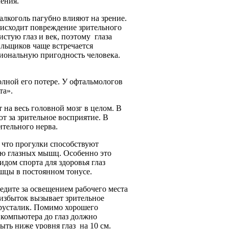
ения.
алкоголь пагубно влияют на зрение.
исходит повреждение зрительного
истую глаз и век, поэтому глаза
ильщиков чаще встречается
иональную пригодность человека.
олной его потере. У офтальмологов
та».
на весь головной мозг в целом. В
ют за зрительное восприятие. В
тельного нерва.
, что прогулки способствуют
ию глазных мышц. Особенно это
дом спорта для здоровья глаз
шцы в постоянном тонусе.
едите за освещением рабочего места
реизбыток вызывает зрительное
хрусталик. Помимо хорошего
 компьютера до глаз должно
ыть ниже уровня глаз на 10 см.