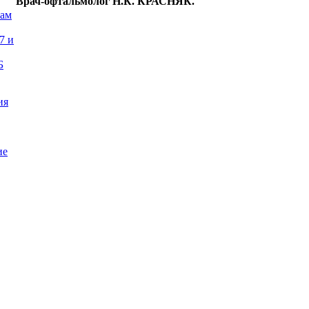
Врач-офтальмолог Н.К. КРАСНЯК.
нам
7 и
Б
ия
ие