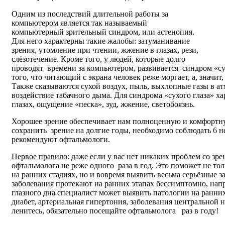
Одним из последствий длительной работы за
компьютером является так называемый
компьютерный зрительный синдром, или астенопия.
Для него характерны такие жалобы: затуманивание
зрения, утомление при чтении, жжение в глазах, рези,
слёзотечение. Кроме того, у людей, которые долго
проводят времени за компьютером, развивается синдром «су
того, что читающий с экрана человек реже моргает, а, значит
Также сказываются сухой воздух, пыль, выхлопные газы в а
воздействие табачного дыма. Для синдрома «сухого глаза» х
глазах, ощущение «песка», зуд, жжение, светобоязнь.
Хорошее зрение обеспечивает нам полноценную и комфортну
сохранить зрение на долгие годы, необходимо соблюдать 6 
рекомендуют офтальмологи.
Первое правило
: даже если у вас нет никаких проблем со зр
офтальмолога не реже одного раза в год. Это поможет не то
на ранних стадиях, но и вовремя выявить весьма серьёзные 
заболевания протекают на ранних этапах бессимптомно, нап
глазного дна специалист может выявить патологии на ранних
диабет, артериальная гипертония, заболевания центральной 
ленитесь, обязательно посещайте офтальмолога раз в году!