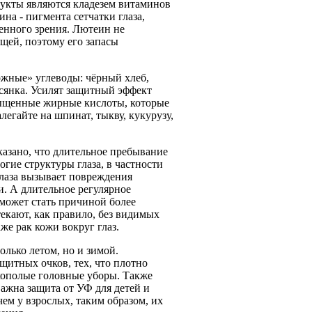
дукты являются кладезем витаминов
а - пигмента сетчатки глаза,
венного зрения. Лютеин не
ищей, поэтому его запасы
ожные» углеводы: чёрный хлеб,
всянка. Усилят защитный эффект
сыщенные жирные кислоты, которые
легайте на шпинат, тыкву, кукурузу,
оказано, что длительное пребывание
гие структуры глаза, в частности
глаза вызывает повреждения
и. А длительное регулярное
может стать причиной более
текают, как правило, без видимых
же рак кожи вокруг глаз.
олько летом, но и зимой.
итных очков, тех, что плотно
кополые головные уборы. Также
жна защита от УФ для детей и
чем у взрослых, таким образом, их