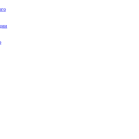
ого
ции
ю