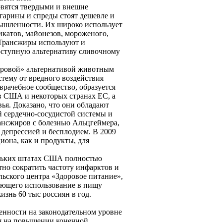
новятся твердыми и внешне
гарины и спреды стоят дешевле и
омышленности. Их широко использует
икатов, майонезов, мороженого,
 Трансжиры используют и
оступную альтернативу сливочному
оровой» альтернативой животным
тему от вредного воздействия
врачебное сообщество, образуется
в США и некоторых странах ЕС, а
ья. Доказано, что они обладают
 сердечно-сосудистой системы и
рансжиров с болезнью Альцгеймера,
депрессией и бесплодием. В 2009
она, как и продукты, для
ольких штатах США полностью
тно сократить частоту инфарктов и
льского центра «Здоровое питание»,
ающего использование в пищу
изнь 60 тыс россиян в год.
нности на законодательном уровне
ся на повышении конечной