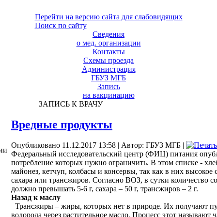
Перейти на версию сайта для слабовидящих
Поиск по сайту
Сведения
о мед. организации
Контакты
Схемы проезда
Администрация
ГБУЗ МГБ
Запись
на вакцинацию
ЗАПИСЬ К ВРАЧУ
Вредные продукты
Опубликовано 11.12.2017 13:58
|
Автор: ГБУЗ МГБ
|
ии
Федеральный исследовательский центр (ФИЦ) питания опубл
потребление которых нужно ограничить. В этом списке - хле
майонез, кетчуп, колбасы и консервы, так как в них высокое
сахара или трансжиров. Согласно ВОЗ, в сутки количество с
должно превышать 5-6 г, сахара – 50 г, трансжиров – 2 г.
Назад к маслу
Трансжиры – жиры, которых нет в природе. Их получают п
водорода через растительное масло. Процесс этот называют 