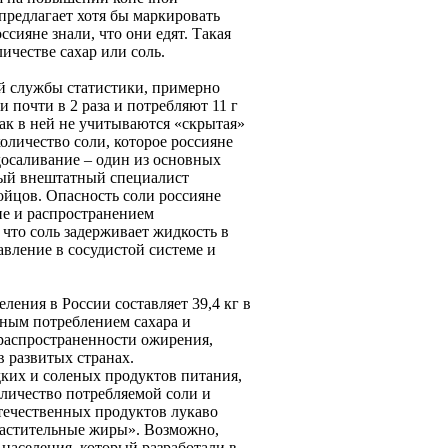
редлагает хотя бы маркировать
ияне знали, что они едят. Такая
ичестве сахар или соль.
 службы статистики, примерно
почти в 2 раза и потребляют 11 г
как в ней не учитываются «скрытая»
оличество соли, которое россияне
досаливание – один из основных
ный внештатный специалист
йцов. Опасность соли россияне
не и распространением
что соль задерживает жидкость в
вление в сосудистой системе и
ения в России составляет 39,4 кг в
очным потреблением сахара и
распространенности ожирения,
в развитых странах.
ких и соленых продуктов питания,
оличество потребляемой соли и
отечественных продуктов лукаво
растительные жиры». Возможно,
населения, который разработали в