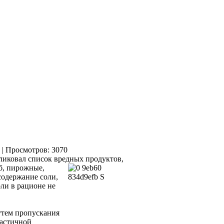
| Просмотров: 3070
иковал список вредных продуктов,
б, пирожные,
 содержание соли,
оли в рационе не
утем пропускания
частичной