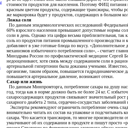
ы
стоимости продуктов для населения. Поэтому ФИЦ питания п
красным цветом продукты, содержащие трансжиры, чтобы росс
же маркировка будет у продуктов, содержащих в большом кол
Ложка соли
По данным эпидемиологических исследований Федеральной
60% взрослого населения превышают допустимые нормы соли 
соли в день. Однако эта цифра весьма приблизительная, так 
соль из продуктов питания промышленного производства и к
добавляют в уже готовые блюда по вкусу. «Дополнительное 
механизмов избыточного потребления соли», - считает глав
Минздрава России по профилактической медицине Сергей Бо
недооценивают, хотя связь между содержанием соли в рацио
артериальной гипертонии была доказана учеными. Известно, 
в
организме, таким образом, повышается гидродинамическое да
повышается артериальное давление, возникают отеки.
Сахар или жизнь
По данным Минпромторга, потребление сахара на душу насел
год, тогда как в норме должно быть не более 24 кг. С избыт
сахаросодержащих продуктов связывают значительный рост 
сахарного диабета 2 типа, сердечно-сосудистых заболеваний 
Эксперты рекомендуют ограничить потребление очень слад
внимательно читать их состав на упаковке и подсчитывать к
сахара. Что касается трансжиров, то многие производители 
умалчивают об их содержании в продукте и пишут просто «
проект Стратегии по формированию здорового образа жизни 