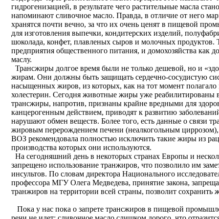
гидрогенизацией, в результате чего растительные масла ста
напоминают сливочное масло. Правда, в отличие от него мар
хранятся почти вечно, за что их очень ценят в пищевой пр
для изготовления выпечки, кондитерских изделий, полуфабр
шоколада, конфет, плавленых сыров и молочных продуктов.
предприятия общественного питания, и домохозяйства как д
маслу.
Трансжиры долгое время были не только дешевой, но и «зд
жирам. Они должны быть защищать сердечно-сосудистую сис
насыщенных жиров, из которых, как на тот момент полагало 
холестерин. Сегодня животные жиры уже реабилитированы 
трансжиры, напротив, признаны крайне вредными для здоров
канцерогенным действием, приводят к развитию заболеваний
нарушают обмен веществ. Более того, есть данные о связи т
жировым перерождением печени (неалкогольным циррозом), 
ВОЗ рекомендовала полностью исключить такие жиры из раци
производства которых они используются.
На сегодняшний день в некоторых странах Европы и неск
запрещено использование транжиров, что позволило им заме
инсультов. По словам директора Национального исследовате
профессора МГУ Олега Медведева, принятие закона, запрещ
транжиров на территории всей страны, позволит сохранить ж
Пока у нас пока о запрете трансжиров в пищевой промышле
речи не идет: сливочное масло слишком дорого, что отразит