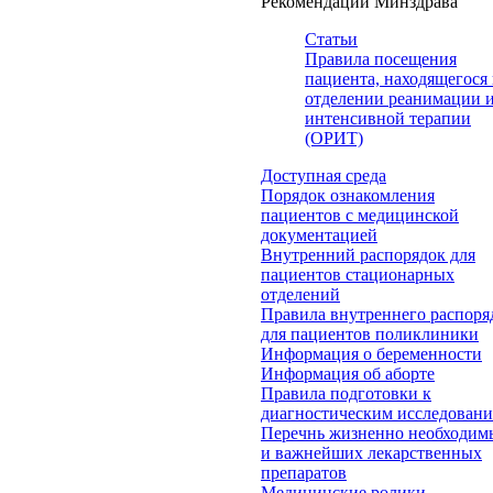
Рекомендации Минздрава
Статьи
Правила посещения
пациента, находящегося 
отделении реанимации 
интенсивной терапии
(ОРИТ)
Доступная среда
Порядок ознакомления
пациентов с медицинской
документацией
Внутренний распорядок для
пациентов стационарных
отделений
Правила внутреннего распоря
для пациентов поликлиники
Информация о беременности
Информация об аборте
Правила подготовки к
диагностическим исследован
Перечнь жизненно необходим
и важнейших лекарственных
препаратов
Медицинские ролики