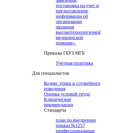
заявлений,
постановка на учет и
предоставление
информации об
организации
оказания
высокотехнологичной
медицинской
помощи».
Приказы ГБУЗ МГБ
Учетная политика
Для специалистов
Кодекс этики и служебного
поведения
Оценка условий труда
Клинические
рекомендации
Cтандарты
план по внедрению
приказ №1257
профессиональные