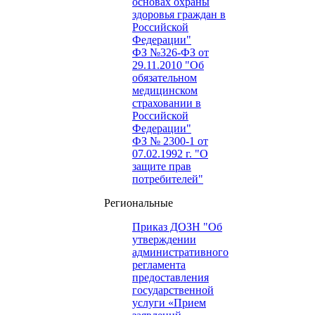
основах охраны
здоровья граждан в
Российской
Федерации"
ФЗ №326-ФЗ от
29.11.2010 "Об
обязательном
медицинском
страховании в
Российской
Федерации"
ФЗ № 2300-1 от
07.02.1992 г. "О
защите прав
потребителей"
Региональные
Приказ ДОЗН "Об
утверждении
административного
регламента
предоставления
государственной
услуги «Прием