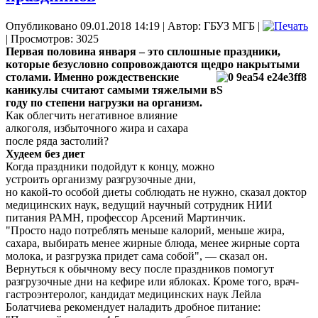
Опубликовано 09.01.2018 14:19
|
Автор: ГБУЗ МГБ
|
| Просмотров: 3025
Первая половина января – это сплошные праздники,
которые безусловно сопровождаются щедро
накрытыми
столами. Именно рождественские
каникулы считают самыми тяжелыми в
году по степени нагрузки на организм.
Как облегчить негативное влияние
алкоголя, избыточного жира и сахара
после ряда застолий?
Худеем без диет
Когда праздники подойдут к концу, можно
устроить организму разгрузочные дни,
но какой-то особой диеты соблюдать не нужно, сказал доктор
медицинских наук, ведущий научный сотрудник НИИ
питания РАМН, профессор Арсений Мартинчик.
"Просто надо потреблять меньше калорий, меньше жира,
сахара, выбирать менее жирные блюда, менее жирные сорта
молока, и разгрузка придет сама собой", — сказал он.
Вернуться к обычному весу после праздников помогут
разгрузочные дни на кефире или яблоках. Кроме того, врач-
гастроэнтеролог, кандидат медицинских наук Лейла
Болатчиева рекомендует наладить дробное питание: