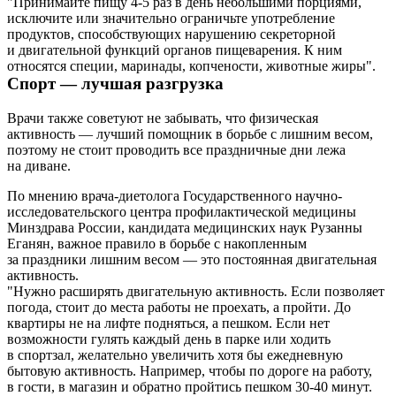
"Принимайте пищу 4-5 раз в день небольшими порциями,
исключите или значительно ограничьте употребление
продуктов, способствующих нарушению секреторной
и двигательной функций органов пищеварения. К ним
относятся специи, маринады, копчености, животные жиры".
Спорт — лучшая разгрузка
Врачи также советуют не забывать, что физическая
активность — лучший помощник в борьбе с лишним весом,
поэтому не стоит проводить все праздничные дни лежа
на диване.
По мнению врача-диетолога Государственного научно-
исследовательского центра профилактической медицины
Минздрава России, кандидата медицинских наук Рузанны
Еганян, важное правило в борьбе с накопленным
за праздники лишним весом — это постоянная двигательная
активность.
"Нужно расширять двигательную активность. Если позволяет
погода, стоит до места работы не проехать, а пройти. До
квартиры не на лифте подняться, а пешком. Если нет
возможности гулять каждый день в парке или ходить
в спортзал, желательно увеличить хотя бы ежедневную
бытовую активность. Например, чтобы по дороге на работу,
в гости, в магазин и обратно пройтись пешком 30-40 минут.