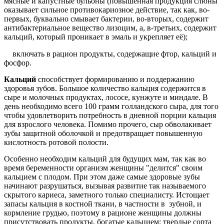
мясные и капустные бульоны (повышенная продукция слюны
оказывает сильное противокариозное действие, так как, во-
первых, буквально смывает бактерии, во-вторых, содержит
антибактериальное вещество лизоцим, а, в-третьих, содержит
кальций, который проникает в эмаль и укрепляет её);
включать в рацион продукты, содержащие фтор, кальций и
фосфор.
Кальций
способствует формированию и поддержанию
здоровья зубов. Большое количество кальция содержится в
сыре и молочных продуктах, лососе, кунжуте и миндале. В
день необходимо всего 100 грамм голландского сыра, для того
чтобы удовлетворить потребность в дневной порции кальция
для взрослого человека. Помимо прочего, сыр обволакивает
зубы защитной оболочкой и предотвращает повышенную
кислотность ротовой полости.
Особенно необходим кальций для будущих мам, так как во
время беременности организм женщины "делится" своим
кальцием с плодом. При этом даже самые здоровые зубы
начинают разрушаться, вызывая развитие так называемого
скрытого кариеса, заметного только специалисту. Истощает
запасы кальция в костной ткани, в частности в зубной, и
кормление грудью, поэтому в рационе женщины должны
присутствовать продукты, богатые кальцием: твердые сорта