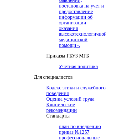
заявлений,
постановка на учет и
предоставление
информации об
организации
оказания
высокотехнологичной
медицинской
помощи».
Приказы ГБУЗ МГБ
Учетная политика
Для специалистов
Кодекс этики и служебного
поведения
Оценка условий труда
Клинические
рекомендации
Cтандарты
план по внедрению
приказ №1257
профессиональные