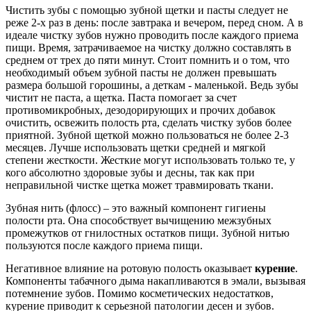
Чистить зубы с помощью зубной щетки и пасты следует не
реже 2-х раз в день: после завтрака и вечером, перед сном. А в
идеале чистку зубов нужно проводить после каждого приема
пищи. Время, затрачиваемое на чистку должно составлять в
среднем от трех до пяти минут. Стоит помнить и о том, что
необходимый объем зубной пасты не должен превышать
размера большой горошины, а деткам - маленькой. Ведь зубы
чистит не паста, а щетка. Паста помогает за счет
противомикробных, дезодорирующих и прочих добавок
очистить, освежить полость рта, сделать чистку зубов более
приятной. Зубной щеткой можно пользоваться не более 2-3
месяцев. Лучше использовать щетки средней и мягкой
степени жесткости. Жесткие могут использовать только те, у
кого абсолютно здоровые зубы и десны, так как при
неправильной чистке щетка может травмировать ткани.
Зубная нить (флосс) – это важный компонент гигиены
полости рта. Она способствует вычищению межзубных
промежутков от гнилостных остатков пищи. Зубной нитью
пользуются после каждого приема пищи.
Негативное влияние на ротовую полость оказывает
курение
.
Компоненты табачного дыма накапливаются в эмали, вызывая
потемнение зубов. Помимо косметических недостатков,
курение приводит к серьезной патологии десен и зубов.