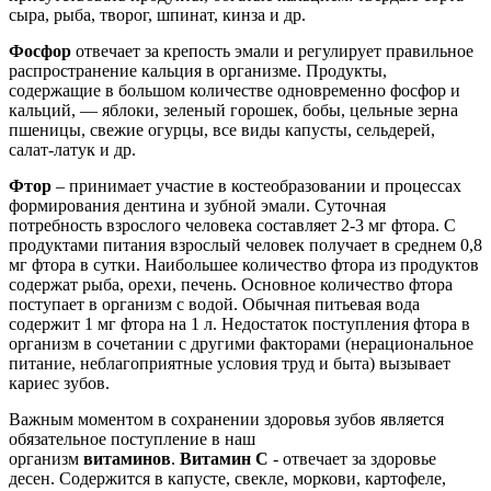
сыра, рыба, творог, шпинат, кинза и др.
Фосфор
отвечает за крепость эмали и регулирует правильное
распространение кальция в организме. Продукты,
содержащие в большом количестве одновременно фосфор и
кальций, — яблоки, зеленый горошек, бобы, цельные зерна
пшеницы, свежие огурцы, все виды капусты, сельдерей,
салат-латук и др.
Фтор
– принимает участие в костеобразовании и процессах
формирования дентина и зубной эмали. Суточная
потребность взрослого человека составляет 2-3 мг фтора. С
продуктами питания взрослый человек получает в среднем 0,8
мг фтора в сутки. Наибольшее количество фтора из продуктов
содержат рыба, орехи, печень. Основное количество фтора
поступает в организм с водой. Обычная питьевая вода
содержит 1 мг фтора на 1 л. Недостаток поступления фтора в
организм в сочетании с другими факторами (нерациональное
питание, неблагоприятные условия труд и быта) вызывает
кариес зубов.
Важным моментом в сохранении здоровья зубов является
обязательное поступление в наш
организм
витаминов
.
Витамин С
- отвечает за здоровье
десен. Содержится в капусте, свекле, моркови, картофеле,