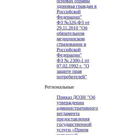
основах охраны
здоровья граждан в
Российской
Федерации"
ФЗ №326-ФЗ от
29.11.2010 "Об
обязательном
медицинском
страховании в
Российской
Федерации"
ФЗ № 2300-1 от
07.02.1992 г. "О
защите прав
потребителей"
Региональные
Приказ ДОЗН "Об
утверждении
административного
регламента
предоставления
государственной
услуги «Прием