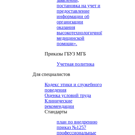
заявлений,
постановка на учет и
предоставление
информации об
организации
оказания
высокотехнологичной
медицинской
помощи».
Приказы ГБУЗ МГБ
Учетная политика
Для специалистов
Кодекс этики и служебного
поведения
Оценка условий труда
Клинические
рекомендации
Cтандарты
план по внедрению
приказ №1257
профессиональные