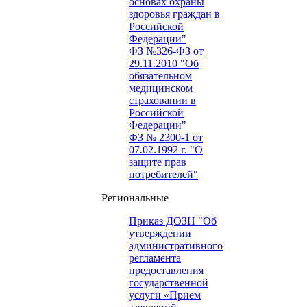
основах охраны
здоровья граждан в
Российской
Федерации"
ФЗ №326-ФЗ от
29.11.2010 "Об
обязательном
медицинском
страховании в
Российской
Федерации"
ФЗ № 2300-1 от
07.02.1992 г. "О
защите прав
потребителей"
Региональные
Приказ ДОЗН "Об
утверждении
административного
регламента
предоставления
государственной
услуги «Прием