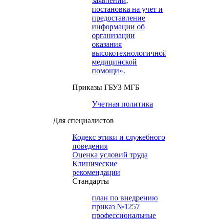
заявлений,
постановка на учет и
предоставление
информации об
организации
оказания
высокотехнологичной
медицинской
помощи».
Приказы ГБУЗ МГБ
Учетная политика
Для специалистов
Кодекс этики и служебного
поведения
Оценка условий труда
Клинические
рекомендации
Cтандарты
план по внедрению
приказ №1257
профессиональные