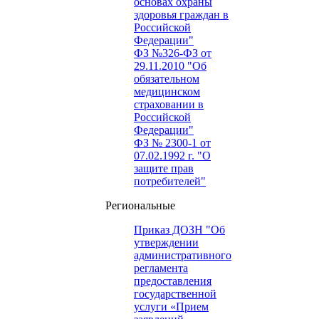
основах охраны
здоровья граждан в
Российской
Федерации"
ФЗ №326-ФЗ от
29.11.2010 "Об
обязательном
медицинском
страховании в
Российской
Федерации"
ФЗ № 2300-1 от
07.02.1992 г. "О
защите прав
потребителей"
Региональные
Приказ ДОЗН "Об
утверждении
административного
регламента
предоставления
государственной
услуги «Прием