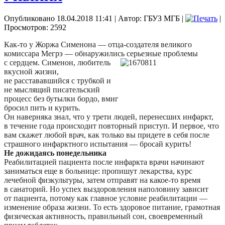
Опубликовано 18.04.2018 11:41
|
Автор: ГБУЗ МГБ
|
|
Просмотров: 2592
Как-то у Жоржа Сименона — отца-создателя великого
комиссара Мегрэ — обнаружились серьезные
проблемы
с сердцем. Сименон, любитель
вкусной жизни,
не расстававшийся с трубкой и
не мыслящий писательский
процесс без бутылки бордо, вмиг
бросил пить и курить.
Он наверняка знал, что у трети людей, перенесших инфаркт,
в течение года происходит повторный приступ. И первое, что
вам скажет любой врач, как только вы придете в себя после
страшного инфарктного испытания — бросай курить!
Не дожидаясь понедельника
Реабилитацией пациента после инфаркта врачи начинают
заниматься еще в больнице: пропишут лекарства, курс
лечебной физкультуры, затем отправят на какое-то время
в санаторий. Но успех выздоровления наполовину зависит
от пациента, потому как главное условие реабилитации —
изменение образа жизни. То есть здоровое питание, грамотная
физическая активность, правильный сон, своевременный