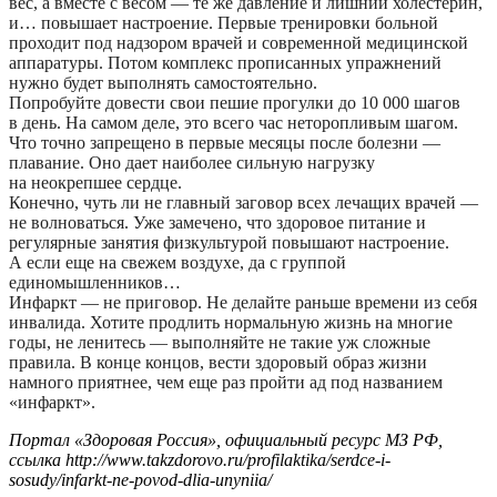
вес, а вместе с весом — те же давление и лишний холестерин,
и… повышает настроение. Первые тренировки больной
проходит под надзором врачей и современной медицинской
аппаратуры. Потом комплекс прописанных упражнений
нужно будет выполнять самостоятельно.
Попробуйте довести свои пешие прогулки до 10 000 шагов
в день. На самом деле, это всего час неторопливым шагом.
Что точно запрещено в первые месяцы после болезни —
плавание. Оно дает наиболее сильную нагрузку
на неокрепшее сердце.
Конечно, чуть ли не главный заговор всех лечащих врачей —
не волноваться. Уже замечено, что здоровое питание и
регулярные занятия физкультурой повышают настроение.
А если еще на свежем воздухе, да с группой
единомышленников…
Инфаркт — не приговор. Не делайте раньше времени из себя
инвалида. Хотите продлить нормальную жизнь на многие
годы, не ленитесь — выполняйте не такие уж сложные
правила. В конце концов, вести здоровый образ жизни
намного приятнее, чем еще раз пройти ад под названием
«инфаркт».
Портал «Здоровая Россия», официальный ресурс МЗ РФ,
ссылка http://www.takzdorovo.ru/profilaktika/serdce-i-
sosudy/infarkt-ne-povod-dlia-unyniia/