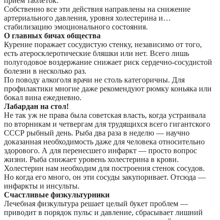
прием таблеток.
Собственно все эти действия направлены на снижение
артериального давления, уровня холестерина и…
стабилизацию эмоционального состояния.
О главных бичах общества
Курение поражает сосудистую стенку, независимо от того,
есть атеросклеротические бляшки или нет. Всего лишь
полугодовое воздержание снижает риск сердечно-сосудистой
болезни в несколько раз.
По поводу алкоголя врачи не столь категоричны. Для
профилактики многие даже рекомендуют рюмку коньяка или
бокал вина ежедневно.
Лабардан на стол!
Не так уж не права была советская власть, когда устраивала
по вторникам и четвергам для трудящихся всего гигантского
СССР рыбный день. Рыба два раза в неделю — научно
доказанная необходимость даже для человека относительно
здорового. А для перенесшего инфаркт — просто вопрос
жизни. Рыба снижает уровень холестерина в крови.
Холестерин нам необходим для построения стенок сосудов.
Но когда его много, он эти сосуды закупоривает. Отсюда —
инфаркты и инсульты.
Счастливые физкультурники
Лечебная физкультура решает целый букет проблем —
приводит в порядок пульс и давление, сбрасывает лишний