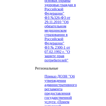
основах охраны
здоровья граждан в
Российской
Федерации"
ФЗ №326-ФЗ от
29.11.2010 "Об
обязательном
медицинском
страховании в
Российской
Федерации"
ФЗ № 2300-1 от
07.02.1992 г. "О
защите прав
потребителей"
Региональные
Приказ ДОЗН "Об
утверждении
административного
регламента
предоставления
государственной
услуги «Прием