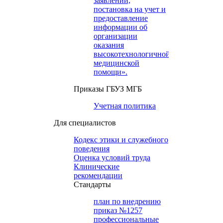
заявлений,
постановка на учет и
предоставление
информации об
организации
оказания
высокотехнологичной
медицинской
помощи».
Приказы ГБУЗ МГБ
Учетная политика
Для специалистов
Кодекс этики и служебного
поведения
Оценка условий труда
Клинические
рекомендации
Cтандарты
план по внедрению
приказ №1257
профессиональные