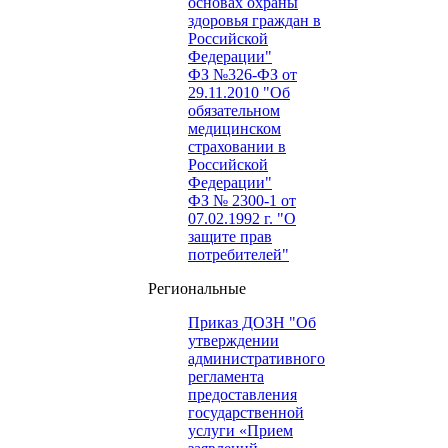
основах охраны
здоровья граждан в
Российской
Федерации"
ФЗ №326-ФЗ от
29.11.2010 "Об
обязательном
медицинском
страховании в
Российской
Федерации"
ФЗ № 2300-1 от
07.02.1992 г. "О
защите прав
потребителей"
Региональные
Приказ ДОЗН "Об
утверждении
административного
регламента
предоставления
государственной
услуги «Прием