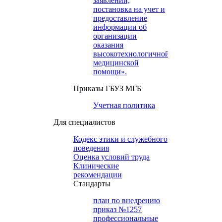
заявлений,
постановка на учет и
предоставление
информации об
организации
оказания
высокотехнологичной
медицинской
помощи».
Приказы ГБУЗ МГБ
Учетная политика
Для специалистов
Кодекс этики и служебного
поведения
Оценка условий труда
Клинические
рекомендации
Cтандарты
план по внедрению
приказ №1257
профессиональные